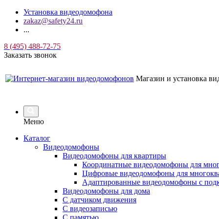
Установка видеодомофона
zakaz@safety24.ru
...
8 (495) 488-72-75
Заказать звонок
Магазин и установка в
Меню
Каталог
Видеодомофоны
Видеодомофоны для квартиры
Координатные видеодомофоны для мно
Цифровые видеодомофоны для многокв
Адаптированные видеодомофоны с под
Видеодомофоны для дома
С датчиком движения
С видеозаписью
C памятью