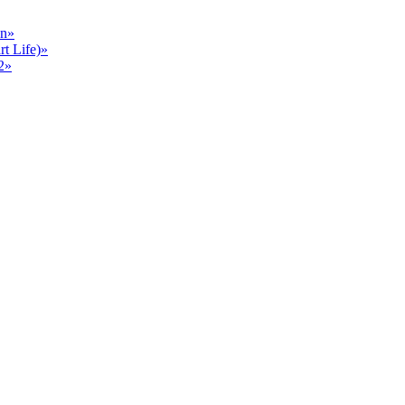
en»
 Life)»
2»