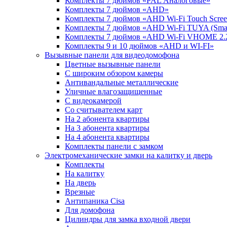
Комплекты 7 дюймов «PAL Аналоговые»
Комплекты 7 дюймов «AHD»
Комплекты 7 дюймов «AHD Wi-Fi Touch Scre
Комплекты 7 дюймов «AHD Wi-Fi TUYA (Smart
Комплекты 7 дюймов «AHD Wi-Fi VHOME 2.
Комплекты 9 и 10 дюймов «AHD и WI-FI»
Вызывные панели для видеодомофона
Цветные вызывные панели
С широким обзором камеры
Антивандальные металлические
Уличные влагозащищенные
С видеокамерой
Со считывателем карт
На 2 абонента квартиры
На 3 абонента квартиры
На 4 абонента квартиры
Комплекты панели с замком
Электромеханические замки на калитку и дверь
Комплекты
На калитку
На дверь
Врезные
Антипаника Cisa
Для домофона
Цилиндры для замка входной двери