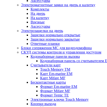
Аксессуары
Электромагнитные замки на дверь и калитку
Комплекты
На дверь
На калитку
Врезные
Аксессуары
Электрозащелки на дверь
Защелки нормально открытые
Защелки нормально закрытые
Ответные планки
Блоки сопряжения МС для видеодомофона
СКУД системы контроля и управления доступом
Кодонаборные панели вызова
Кодонаборная панель со считывателем E
Считыватели карт
Touch Memory TM
Карт Em-marine EM
Карт Mifare MF
Бесконтактные карты
Формат Em-marine EM
Формат Mifare MF
Формат Temic TE
Электронные ключи Touch Memory
Кнопки выхода