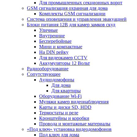
Для промышленных секционных ворот
GSM сигнализация охранная для дома
Комплекты GSM сигнализации
Cистема оповещения и управления эвакуацией
Блоки питания 12В для камер замков скуд
Уличные
Внутренние
Бесперебойные
Мини и компактные
На DIN рейку
Для видеокамер CCTV
Аккумуляторы 12 Вольт
Радиооборудование
Сопутствующее
Аудиодомофоны
Для дома
Для квартиры
Оборудование Wi-Fi
Муляжи камер видеонаблюдения
Карты и диски SD, HDD
Термостаты и реле
Кронштейны и коробки
Провода и монтажные материалы
«Под ключ» установка видеодомофонов
Под ключ для дома