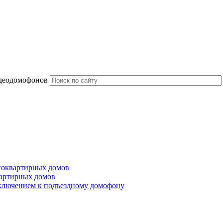
идеодомофонов
гоквартирных домов
артирных домов
ключением к подъездному домофону