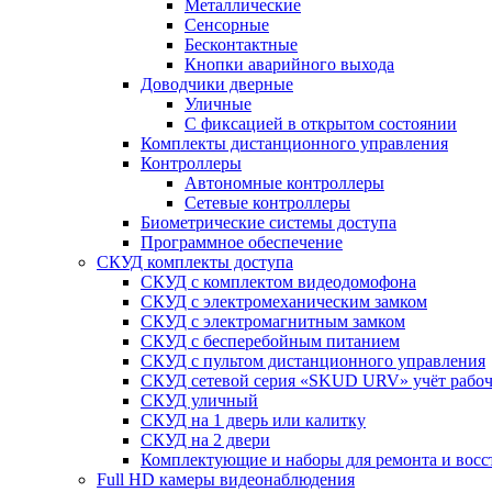
Металлические
Сенсорные
Бесконтактные
Кнопки аварийного выхода
Доводчики дверные
Уличные
С фиксацией в открытом состоянии
Комплекты дистанционного управления
Контроллеры
Автономные контроллеры
Сетевые контроллеры
Биометрические системы доступа
Программное обеспечение
СКУД комплекты доступа
СКУД с комплектом видеодомофона
СКУД с электромеханическим замком
СКУД с электромагнитным замком
СКУД с бесперебойным питанием
СКУД с пультом дистанционного управления
СКУД сетевой серия «SKUD URV» учёт рабочег
СКУД уличный
СКУД на 1 дверь или калитку
СКУД на 2 двери
Комплектующие и наборы для ремонта и вос
Full HD камеры видеонаблюдения