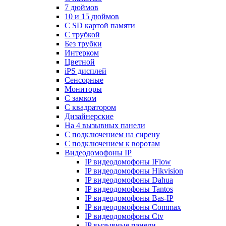
7 дюймов
10 и 15 дюймов
С SD картой памяти
С трубкой
Без трубки
Интерком
Цветной
iPS дисплей
Сенсорные
Мониторы
С замком
C квадратором
Дизайнерские
На 4 вызывных панели
С подключением на сирену
С подключением к воротам
Видеодомофоны IP
IP видеодомофоны IFlow
IP видеодомофоны Hikvision
IP видеодомофоны Dahua
IP видеодомофоны Tantos
IP видеодомофоны Bas-IP
IP видеодомофоны Commax
IP видеодомофоны Ctv
IP вызывные панели