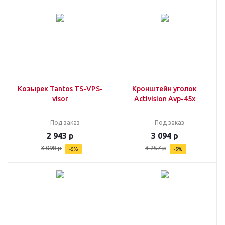
Козырек Tantos TS-VPS-
Кронштейн уголок
visor
Activision Avp-45х
Под заказ
Под заказ
2 943
р
3 094
р
3 098
р
3 257
р
-
5
%
-
5
%