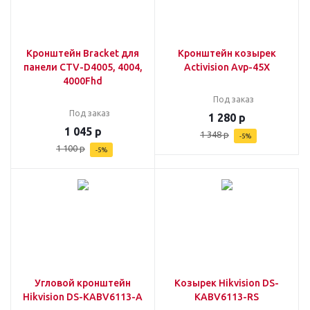
Кронштейн Braсket для
Кронштейн козырек
панели CTV-D4005, 4004,
Activision Avp-45X
4000Fhd
Под заказ
Под заказ
1 280
р
1 045
р
1 348
р
-
5
%
1 100
р
-
5
%
Угловой кронштейн
Козырек Hikvision DS-
Hikvision DS-KABV6113-A
KABV6113-RS