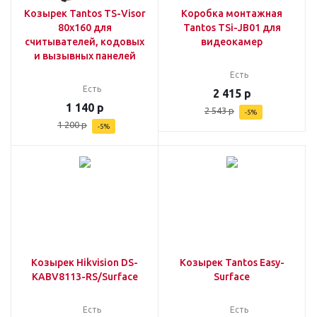
Козырек Tantos TS-Visor
Коробка монтажная
80x160 для
Tantos TSi-JB01 для
считывателей, кодовых
видеокамер
и вызывных панелей
Есть
Есть
2 415
р
1 140
р
2 543
р
-
5
%
1 200
р
-
5
%
Козырек Hikvision DS-
Козырек Tantos Easy-
KABV8113-RS/Surface
Surface
Есть
Есть