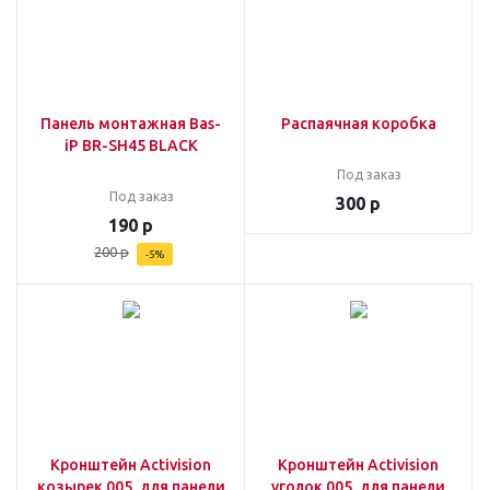
Панель монтажная Bas-
Распаячная коробка
iP BR-SH45 BLACK
Под заказ
Под заказ
300
р
190
р
200
р
-
5
%
Кронштейн Activision
Кронштейн Activision
козырек 005, для панели
уголок 005, для панели