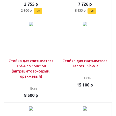
2 755
р
7 726
р
2 900
р
8 133
р
-
5
%
-
5
%
Стойка для считывателя
Стойка для считывателя
TSt-Uno 150x150
Tantos TSb-VR
(антрацитово-серый,
оранжевый)
Есть
15 100
р
Есть
8 500
р