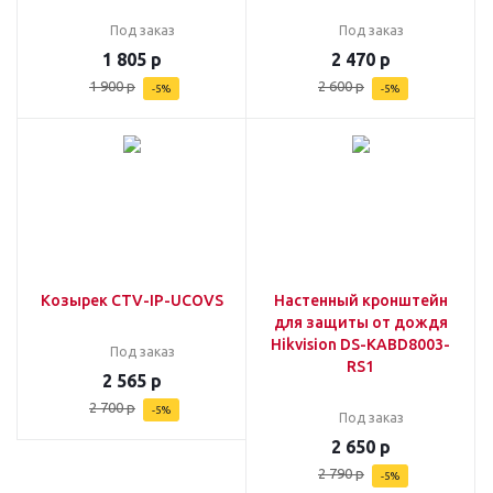
Под заказ
Под заказ
1 805
р
2 470
р
1 900
р
2 600
р
-
5
%
-
5
%
Козырек CTV-IP-UCOVS
Настенный кронштейн
для защиты от дождя
Hikvision DS-KABD8003-
Под заказ
RS1
2 565
р
2 700
р
-
5
%
Под заказ
2 650
р
2 790
р
-
5
%