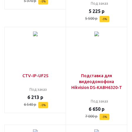
5 370
р
-
5
%
Под заказ
5 225
р
5 500
р
-
5
%
CTV-IP-UF2S
Подставка для
видеодомофона
Hikvision DS-KABH6320-T
Под заказ
6 213
р
Под заказ
6 540
р
-
5
%
6 650
р
7 000
р
-
5
%