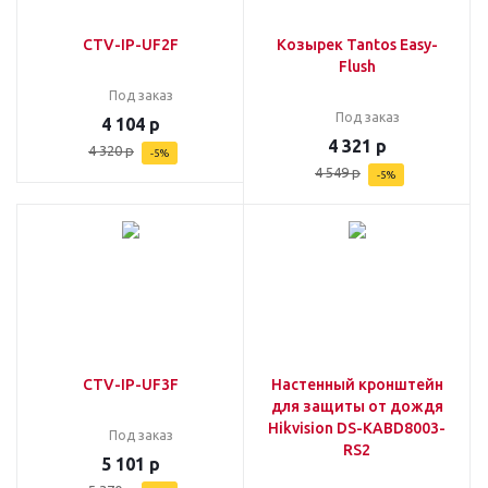
CTV-IP-UF2F
Козырек Tantos Easy-
Flush
Под заказ
Под заказ
4 104
р
4 321
р
4 320
р
-
5
%
4 549
р
-
5
%
CTV-IP-UF3F
Настенный кронштейн
для защиты от дождя
Hikvision DS-KABD8003-
Под заказ
RS2
5 101
р