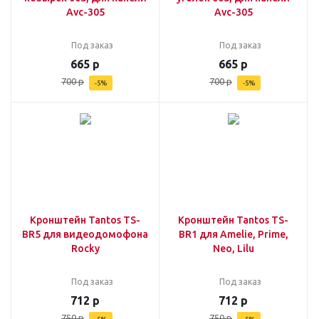
Avc-305
Avc-305
Под заказ
Под заказ
665
р
665
р
700
р
700
р
-
5
%
-
5
%
Кронштейн Tantos TS-
Кронштейн Tantos TS-
BR5 для видеодомофона
BR1 для Amelie, Prime,
Rocky
Neo, Lilu
Под заказ
Под заказ
712
р
712
р
750
р
750
р