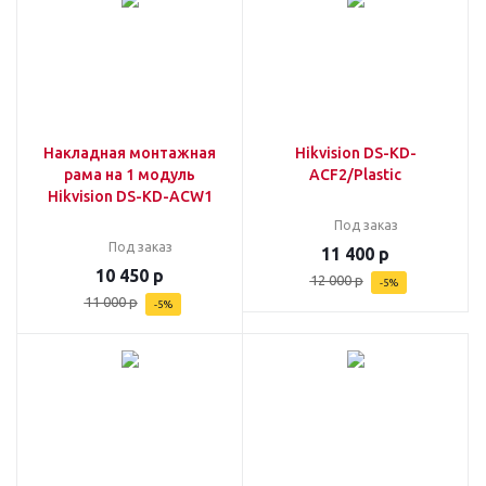
Накладная монтажная
Hikvision DS-KD-
рама на 1 модуль
ACF2/Plastic
Hikvision DS-KD-ACW1
Под заказ
Под заказ
11 400
р
10 450
р
12 000
р
-
5
%
11 000
р
-
5
%