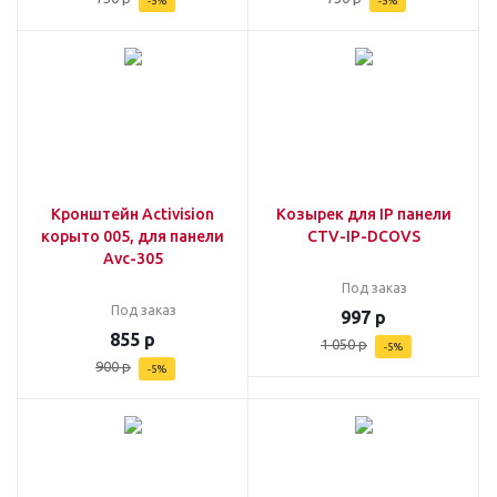
-
5
%
-
5
%
Кронштейн Activision
Козырек для IP панели
корыто 005, для панели
CTV-IP-DCOVS
Avc-305
Под заказ
Под заказ
997
р
855
р
1 050
р
-
5
%
900
р
-
5
%