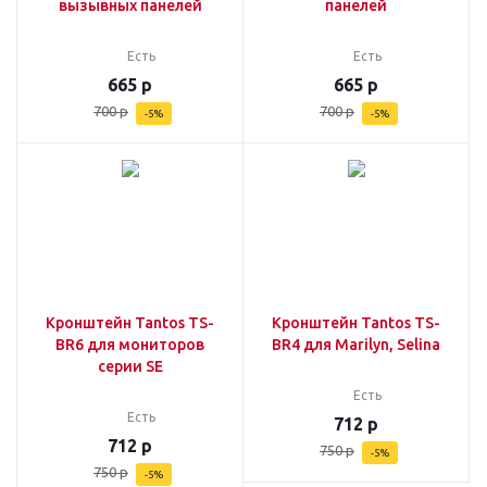
вызывных панелей
панелей
Есть
Есть
665
р
665
р
700
р
700
р
-
5
%
-
5
%
Кронштейн Tantos TS-
Кронштейн Tantos TS-
BR6 для мониторов
BR4 для Marilyn, Selina
серии SE
Есть
Есть
712
р
712
р
750
р
-
5
%
750
р
-
5
%