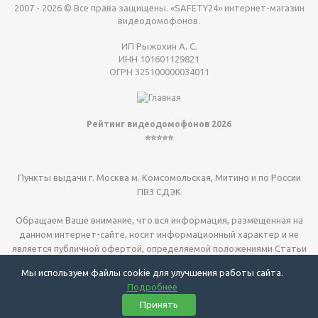
2007 - 2026 © Все права защищены. «SAFETY24» интернет-магазин
видеодомофонов.
ИП Рыжохин А. С.
ИНН 101601129821
ОГРН 325100000034011
Рейтинг видеодомофонов 2026
⭐⭐⭐⭐⭐
Пункты выдачи г. Москва м. Комсомольская, Митино и по России
ПВЗ СДЭК
Обращаем Ваше внимание, что вся информация, размещенная на
данном интернет-сайте, носит информационный характер и не
является публичной офертой, определяемой положениями Статьи
437 (2) ГК РФ.
Мы используем файлы cookie для улучшения работы сайта.
Подробнее
Видеодомофоны для квартиры
| видеодомофоны для дома
|
Принять
электрозамки
| установка г. Москва и МО