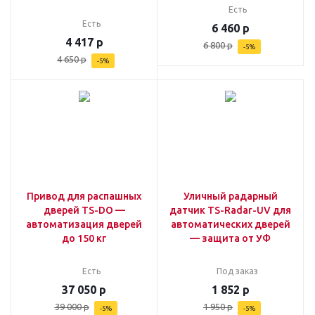
Есть
Есть
6 460
р
4 417
р
6 800
р
-
5
%
4 650
р
-
5
%
Привод для распашных
Уличный радарный
дверей TS-DO —
датчик TS-Radar-UV для
автоматизация дверей
автоматических дверей
до 150 кг
— защита от УФ
Есть
Под заказ
37 050
р
1 852
р
39 000
р
1 950
р
-
5
%
-
5
%