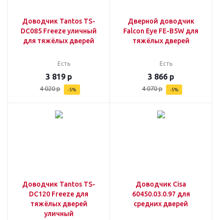
Доводчик Tantos TS-
Дверной доводчик
DC085 Freeze уличный
Falcon Eye FE-B5W для
для тяжёлых дверей
тяжёлых дверей
Есть
Есть
3 819
р
3 866
р
4 020
р
4 070
р
-
5
%
-
5
%
Доводчик Tantos TS-
Доводчик Cisa
DC120 Freeze для
60450.03.0.97 для
тяжёлых дверей
средних дверей
уличный