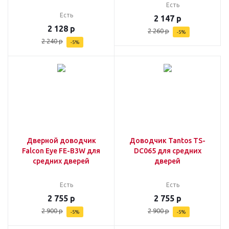
Есть
Есть
2 147
р
2 128
р
2 260
р
-
5
%
2 240
р
-
5
%
Дверной доводчик
Доводчик Tantos TS-
Falcon Eye FE-B3W для
DC065 для средних
средних дверей
дверей
Есть
Есть
2 755
р
2 755
р
2 900
р
2 900
р
-
5
%
-
5
%