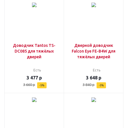
Доводчик Tantos TS-
Дверной доводчик
DC085 для тяжёлых
Falcon Eye FE-B4W для
дверей
тяжёлых дверей
Есть
Есть
3 477
р
3 648
р
3 660
р
3 840
р
-
5
%
-
5
%