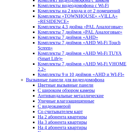
Комплект видеодомофона c замком
Комплекты видеодомофона с Wi-Fi
Комплекты на 2 входа и от 2 помещений
Комплекты «TOWNHOUSE» «VILLA»
«RESIDENCE»
Комплекты 4.3 дюйма «PAL Аналоговые»
Комплекты 7 дюймов «PAL Аналоговые»
Комплекты 7 дюймов «AHD»
Комплекты 7 дюймов «AHD Wi-Fi Touch
Screen»
Комплекты 7 дюймов «AHD Wi-Fi TUYA
(Smart Life)»
Комплекты 7 дюймов «AHD Wi-Fi VHOME
2.2»
Комплекты 9 и 10 дюймов «AHD и WI-FI»
Вызывные панели для видеодомофона
Цветные вызывные панели
С широким обзором камеры
Антивандальные металлические
Уличные влагозащищенные
С видеокамерой
Со считывателем карт
На 2 абонента квартиры
На 3 абонента квартиры
На 4 абонента квартиры