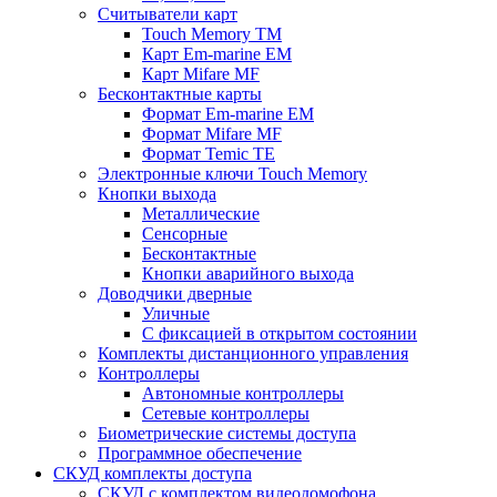
Считыватели карт
Touch Memory TM
Карт Em-marine EM
Карт Mifare MF
Бесконтактные карты
Формат Em-marine EM
Формат Mifare MF
Формат Temic TE
Электронные ключи Touch Memory
Кнопки выхода
Металлические
Сенсорные
Бесконтактные
Кнопки аварийного выхода
Доводчики дверные
Уличные
С фиксацией в открытом состоянии
Комплекты дистанционного управления
Контроллеры
Автономные контроллеры
Сетевые контроллеры
Биометрические системы доступа
Программное обеспечение
СКУД комплекты доступа
СКУД с комплектом видеодомофона