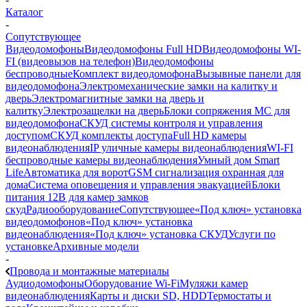
Каталог
-
Сопутствующее
Видеодомофоны
Видеодомофоны Full HD
Видеодомофоны WI-
FI (видеовызов на телефон)
Видеодомофоны
беспроводные
Комплект видеодомофона
Вызывные панели для
видеодомофона
Электромеханические замки на калитку и
дверь
Электромагнитные замки на дверь и
калитку
Электрозащелки на дверь
Блоки сопряжения МС для
видеодомофона
СКУД системы контроля и управления
доступом
СКУД комплекты доступа
Full HD камеры
видеонаблюдения
IP уличные камеры видеонаблюдения
WI-FI
беспроводные камеры видеонаблюдения
Умный дом Smart
Life
Автоматика для ворот
GSM сигнализация охранная для
дома
Cистема оповещения и управления эвакуацией
Блоки
питания 12В для камер замков
скуд
Радиооборудование
Сопутствующее
«Под ключ» установка
видеодомофонов
«Под ключ» установка
видеонаблюдения
«Под ключ» установка СКУД
Услуги по
установке
Архивные модели
-
Провода и монтажные материалы
Аудиодомофоны
Оборудование Wi-Fi
Муляжи камер
видеонаблюдения
Карты и диски SD, HDD
Термостаты и