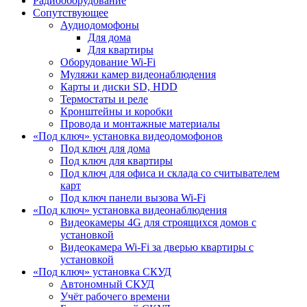
Радиооборудование
Сопутствующее
Аудиодомофоны
Для дома
Для квартиры
Оборудование Wi-Fi
Муляжи камер видеонаблюдения
Карты и диски SD, HDD
Термостаты и реле
Кронштейны и коробки
Провода и монтажные материалы
«Под ключ» установка видеодомофонов
Под ключ для дома
Под ключ для квартиры
Под ключ для офиса и склада со считывателем
карт
Под ключ панели вызова Wi-Fi
«Под ключ» установка видеонаблюдения
Видеокамеры 4G для строящихся домов с
установкой
Видеокамера Wi-Fi за дверью квартиры с
установкой
«Под ключ» установка СКУД
Автономный СКУД
Учёт рабочего времени