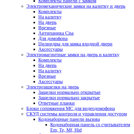
Комплекты панели с замком
Электромеханические замки на калитку и дверь
Комплекты
На калитку
На дверь
Врезные
Антипаника Cisa
Для домофона
Цилиндры для замка входной двери
Аксессуары
Электромагнитные замки на дверь и калитку
Комплекты
На дверь
На калитку
Врезные
Аксессуары
Электрозащелки на дверь
Защелки нормально открытые
Защелки нормально закрытые
Ответные планки
Блоки сопряжения МС для видеодомофона
СКУД системы контроля и управления доступом
Кодонаборные панели вызова
Кодонаборная панель со считывателем
Em, Te, Mf, Hid