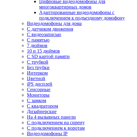
Цифровые видеодомофоны для
многоквартирных домов
Адаптированные видеодомофоны с
подключением к подъездному домофону
Видеодомофоны для дома
С датчиком движения
С видеозаписью
C памятью
7 дюймов
10 и 15 дюймов
С SD картой памяти
С трубкой
Без трубки
Интерком
Цветной
iPS дисплей
Сенсорные
Мониторы
С замком
C квадратором
Дизайнерские
На 4 вызывных панели
С подключением на сирену
С подключением к воротам
Видеодомофоны IP