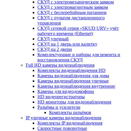
СКУД с электромеханическим замком
СКУД с электромагнитным замком
СКУД с бесперебойным питанием
СКУД с пультом дистанционного
управления
СКУД сетевой серия «SKUD URV» учёт
рабочего времени (Ethernet)
СКУД уличный
СКУД на 1 дверь или калитку
СКУД на 2 двери
Комплектующие и наборы для ремонта и
восстановления СКУД
Full HD камеры видеонаблюдения
Комплекты видеонаблюдения HD
Камеры видеонаблюдения для дома
Камеры видеонаблюдения уличные
Камеры видеонаблюдения внутренние
Камеры для видеодомофона
HD видеорегистраторы
HD мониторы для видеонаблюдения
Разъёмы и усилители
Комплекты разъёмов
IP уличные камеры видеонаблюдения
Комплекты IP видеонаблюдения
Скоростные поворотные