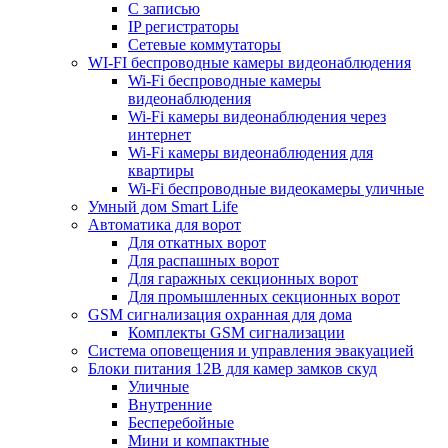
С записью
IP регистраторы
Сетевые коммутаторы
WI-FI беспроводные камеры видеонаблюдения
Wi-Fi беспроводные камеры
видеонаблюдения
Wi-Fi камеры видеонаблюдения через
интернет
Wi-Fi камеры видеонаблюдения для
квартиры
Wi-Fi беспроводные видеокамеры уличные
Умный дом Smart Life
Автоматика для ворот
Для откатных ворот
Для распашных ворот
Для гаражных секционных ворот
Для промышленных секционных ворот
GSM сигнализация охранная для дома
Комплекты GSM сигнализации
Cистема оповещения и управления эвакуацией
Блоки питания 12В для камер замков скуд
Уличные
Внутренние
Бесперебойные
Мини и компактные