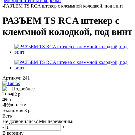
реле
Кронштейны и коробки
-
РАЗЪЕМ TS RCA штекер с клеммной колодкой, под винт
РАЗЪЕМ TS RCA штекер с
клеммной колодкой, под винт
Артикул:
241
Подробнее
42
р
45
р
-
7
%
Экономия
3
р
Есть
Не дозвонились? Мы перезвоним!
-
+
В корзину