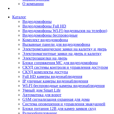
О компании
Каталог
Видеодомофоны
Видеодомофоны Full HD
Видеодомофоны WI-FI (видеовызов на телефон)
Видеодомофоны беспроводные
Комплект видеодомофона
Вызывные панели для видеодомофона
Электромеханические замки на калитку и дверь
Электромагнитные замки на дверь и калитку
Электрозащелки на дверь
Блоки сопряжения МС для видеодомофона
СКУД системы контроля и управления доступом
СКУД комплекты доступа
Full HD камеры видеонаблюдения
IP уличные камеры видеонаблюдения
WI-FI беспроводные камеры видеонаблюдения
Умный дом Smart Life
Автоматика для ворот
GSM сигнализация охранная для дома
Cистема оповещения и управления эвакуацией
Блоки питания 12В для камер замков скуд
Радиооборудование