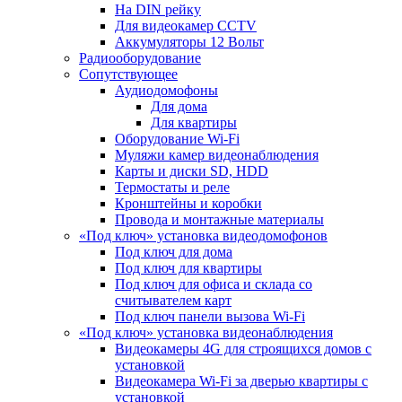
На DIN рейку
Для видеокамер CCTV
Аккумуляторы 12 Вольт
Радиооборудование
Сопутствующее
Аудиодомофоны
Для дома
Для квартиры
Оборудование Wi-Fi
Муляжи камер видеонаблюдения
Карты и диски SD, HDD
Термостаты и реле
Кронштейны и коробки
Провода и монтажные материалы
«Под ключ» установка видеодомофонов
Под ключ для дома
Под ключ для квартиры
Под ключ для офиса и склада со
считывателем карт
Под ключ панели вызова Wi-Fi
«Под ключ» установка видеонаблюдения
Видеокамеры 4G для строящихся домов с
установкой
Видеокамера Wi-Fi за дверью квартиры с
установкой