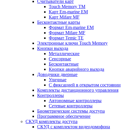
Считыватели карт
Touch Memory TM
Карт Em-marine EM
Карт Mifare MF
Бесконтактные карты
Формат Em-marine EM
Формат Mifare MF
Формат Temic TE
Электронные ключи Touch Memory
Кнопки выхода
Металлические
Сенсорные
Бесконтактные
Кнопки аварийного выхода
Доводчики дверные
Уличные
С фиксацией в открытом состоянии
Комплекты дистанционного управления
Контроллеры
Автономные контроллеры
Сетевые контроллеры
Биометрические системы доступа
Программное обеспечение
СКУД комплекты доступа
СКУД с комплектом видеодомофона