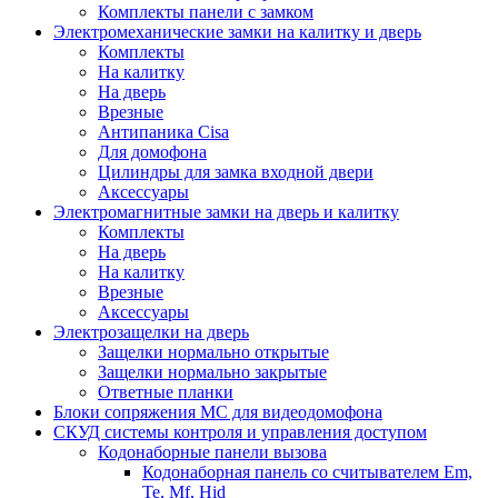
Комплекты панели с замком
Электромеханические замки на калитку и дверь
Комплекты
На калитку
На дверь
Врезные
Антипаника Cisa
Для домофона
Цилиндры для замка входной двери
Аксессуары
Электромагнитные замки на дверь и калитку
Комплекты
На дверь
На калитку
Врезные
Аксессуары
Электрозащелки на дверь
Защелки нормально открытые
Защелки нормально закрытые
Ответные планки
Блоки сопряжения МС для видеодомофона
СКУД системы контроля и управления доступом
Кодонаборные панели вызова
Кодонаборная панель со считывателем Em,
Te, Mf, Hid