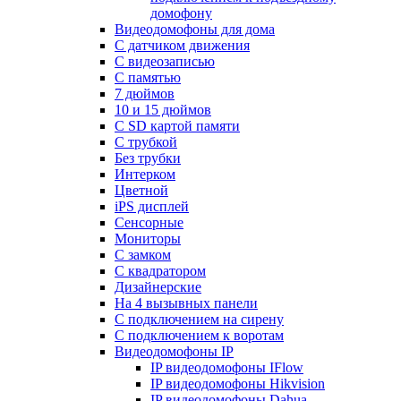
домофону
Видеодомофоны для дома
С датчиком движения
С видеозаписью
C памятью
7 дюймов
10 и 15 дюймов
С SD картой памяти
С трубкой
Без трубки
Интерком
Цветной
iPS дисплей
Сенсорные
Мониторы
С замком
C квадратором
Дизайнерские
На 4 вызывных панели
С подключением на сирену
С подключением к воротам
Видеодомофоны IP
IP видеодомофоны IFlow
IP видеодомофоны Hikvision
IP видеодомофоны Dahua