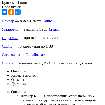
Купить в 1 клик
Поделиться
Осмотр
— замер + смета
Запись
Установка
— гарантия 1 год
Запись
ЯндексGo
— при наличии, 10 мин
СДЭК
— по адресу или до ПВЗ
Самовывоз
—
Онлайн-чат
Оплата
— наличными / QR / СБП / счёт / карта / долями
Описание
Характеристики
Отзывы
Доставка
Описание
Штекер RCA (в просторечии «тюльпан», AV-
разъём) - стандартизированный разъём, широко
применяемый в аудио- и видеотехнике.