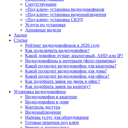
Сопутствующее
«Под ключ» установка видеодомофонов
«Под ключ» установка видеонаблюдения
«Под ключ» установка СКУД
Услуги по установке
Архивные модели
Акции
Статьи
Рейтинг видеодомофонов в 2026 году
Как подключить видеодомофон?
Какой домофон лучше: аналоговый, AHD или IP?
Видеодомофоны в интерьере (фото примерка)
Какой подходит видеодомофон для квартиры?
Какой подходит видеодомофон для дома?
Какой подходит видеодомофон для офиса?
Как подобрать замок на дверь в офис?
Как подобрать замок на калитку?
Установка видеодомофона
Видеодомофон в квартире
Видеодомофон в доме
Контроль доступа
Видеонаблюдение
Наборы услуг для оборудования
Готовые решения под ключ
Ремонт и диагностика