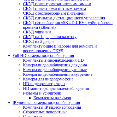
СКУД с электромеханическим замком
СКУД с электромагнитным замком
СКУД с бесперебойным питанием
СКУД с пультом дистанционного управления
СКУД сетевой серия «SKUD URV» учёт рабочего
времени (Ethernet)
СКУД уличный
СКУД на 1 дверь или калитку
СКУД на 2 двери
Комплектующие и наборы для ремонта и
восстановления СКУД
Full HD камеры видеонаблюдения
Комплекты видеонаблюдения HD
Камеры видеонаблюдения для дома
Камеры видеонаблюдения уличные
Камеры видеонаблюдения внутренние
Камеры для видеодомофона
HD видеорегистраторы
HD мониторы для видеонаблюдения
Разъёмы и усилители
Комплекты разъёмов
IP уличные камеры видеонаблюдения
Комплекты IP видеонаблюдения
Скоростные поворотные
С записью