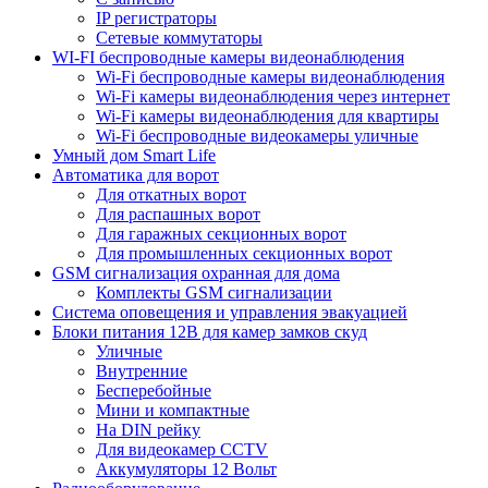
IP регистраторы
Сетевые коммутаторы
WI-FI беспроводные камеры видеонаблюдения
Wi-Fi беспроводные камеры видеонаблюдения
Wi-Fi камеры видеонаблюдения через интернет
Wi-Fi камеры видеонаблюдения для квартиры
Wi-Fi беспроводные видеокамеры уличные
Умный дом Smart Life
Автоматика для ворот
Для откатных ворот
Для распашных ворот
Для гаражных секционных ворот
Для промышленных секционных ворот
GSM сигнализация охранная для дома
Комплекты GSM сигнализации
Cистема оповещения и управления эвакуацией
Блоки питания 12В для камер замков скуд
Уличные
Внутренние
Бесперебойные
Мини и компактные
На DIN рейку
Для видеокамер CCTV
Аккумуляторы 12 Вольт