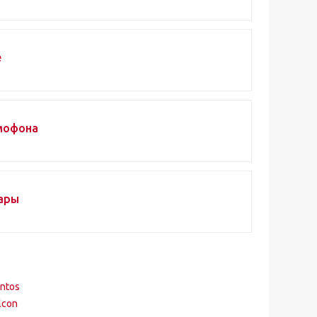
е
мофона
ары
ntos
lcon