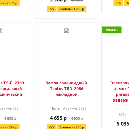
4 190
р
номия
176
р
-
5
%
Э
-
5
%
Экономия
210
р
Новинки
s TS-EL2369
Замок соленоидный
Электро
иверсальный
Tantos TRD-2086
замок 
ханический
накладной
ригел
задерж
ртикул
: 433
Есть
Артикул
: 2282
Есть
4 655
р
4 830
р
4 900
р
5 03
номия
242
р
-
5
%
Экономия
245
р