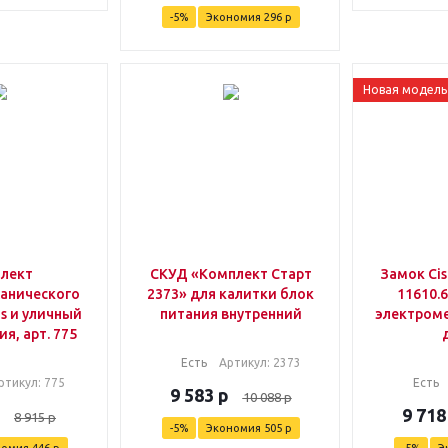
-
5
%
Экономия
296
р
Новая модель
лект
СКУД «Комплект Старт
Замок Cis
анического
2373» для калитки блок
11610.6
s и уличный
питания внутренний
электроме
я, арт. 775
Есть
Артикул
: 2373
ртикул
: 775
Есть
9 583
р
10 088
р
9 718
8 915
р
-
5
%
Экономия
505
р