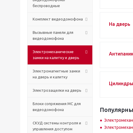
беспроводные
Комплект видеодомофона
На дверь
Вызывные панели для
видеодомофона
Электромеханические
Антипаник
замки на калитку и дверь
Электромагнитные замки
на дверь и калитку
Цилиндры
Электрозащелки на дверь
Блоки сопряжения МС для
Популярны
видеодомофона
Электромехани
СКУД системы контроля и
Электромехани
управления доступом