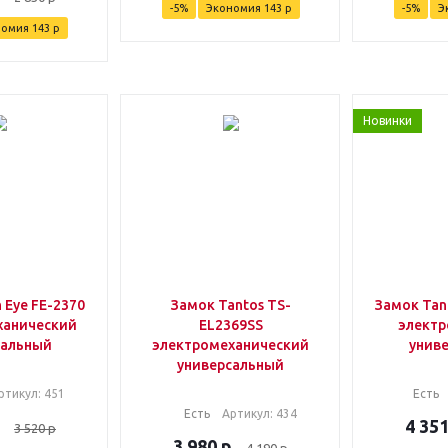
-
5
%
Экономия
143
р
-
5
%
Э
номия
143
р
Новинки
 Eye FE-2370
Замок Tantos TS-
Замок Tan
ханический
EL2369SS
элект
сальный
электромеханический
унив
универсальный
ртикул
: 451
Есть
Есть
Артикул
: 434
4 35
3 520
р
3 980
р