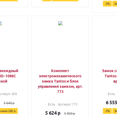
-
5
%
Э
леноидный
Комплект
Замок 
RD-1086C
электромеханического
Tantos
зной
замка Tantos и блок
в
управления замком, арт.
773
ртикул
: 438
Есть
6 55
5 640
р
Есть
Артикул
: 773
номия
282
р
-
5
%
Э
5 624
р
5 920
р