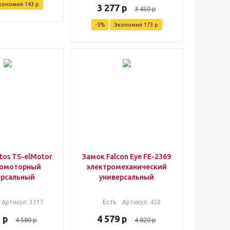
кономия
143
р
3 277
р
3 450
р
-
5
%
Экономия
173
р
tos TS-elMotor
Замок Falcon Eye FE-2369
ромоторный
электромеханический
ерсальный
универсальный
Артикул
: 3317
Есть
Артикул
: 450
1
р
4 579
р
4 580
р
4 820
р