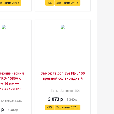
кономия
229
р
-
5
%
Экономия
241
р
механический
Замок Falcon Eye FE-L100
TRD-1086A с
врезной соленоидный
ем 16 мм —
ка закрытия
Есть
Артикул
: 454
5 073
р
5 340
р
Артикул
: 3444
-
5
%
Экономия
267
р
5
р
5 300
р