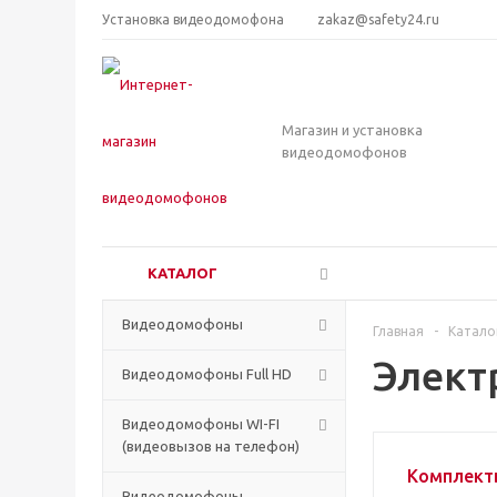
Установка видеодомофона
zakaz@safety24.ru
Магазин и установка
видеодомофонов
КАТАЛОГ
Видеодомофоны
Главная
-
Катало
Элект
Видеодомофоны Full HD
Видеодомофоны WI-FI
(видеовызов на телефон)
Комплект
Видеодомофоны