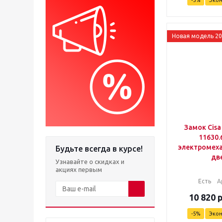
-
5
%
Эко
Новая модель 2
Замок Cisa 
11630.
электромеха
Будьте всегда в курсе!
дв
Узнавайте о скидках и
акциях первым
Есть
А
10 820
-
5
%
Эко