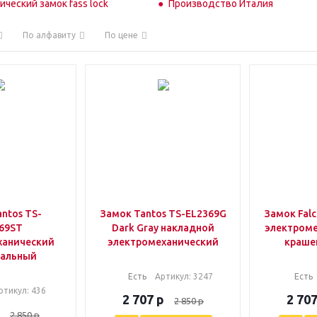
ческий замок fass lock
Производство Италия
По алфавиту
По цене
ntos TS-
Замок Tantos TS-EL2369G
Замок Falc
69ST
Dark Gray накладной
электроме
ханический
электромеханический
краше
сальный
Есть
Артикул
: 3247
Есть
ртикул
: 436
2 707
р
2 70
2 850
р
2 850
р