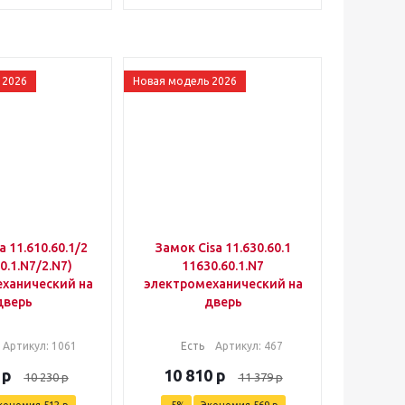
 2026
Новая модель 2026
a 11.610.60.1/2
Замок Cisa 11.630.60.1
0.1.N7/2.N7)
11630.60.1.N7
ханический на
электромеханический на
дверь
дверь
Артикул
: 1061
Есть
Артикул
: 467
р
10 810
р
10 230
р
11 379
р