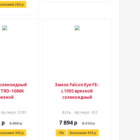
кономия
265
р
соленоидный
Замок Falcon Eye FE-
 TRD-1086K
L100S врезной
резной
соленоидный
Артикул
: 3393
Есть
Артикул
: 453
5
р
7 894
р
6 900
р
8 310
р
кономия
345
р
-
5
%
Экономия
416
р