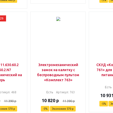
номия
446
р
-
5
%
Э
026
11.630.60.2
Электромеханический
СКУД «Ко
60.2.N7
замок на калитку с
761» для
нический на
беспроводным пультом
питан
ерь
«Комплект 763»
Есть
ртикул
: 468
Есть
Артикул
: 763
10 93
р
10 820
р
11 390
р
11 390
р
-
5
%
Э
номия
570
р
-
5
%
Экономия
570
р