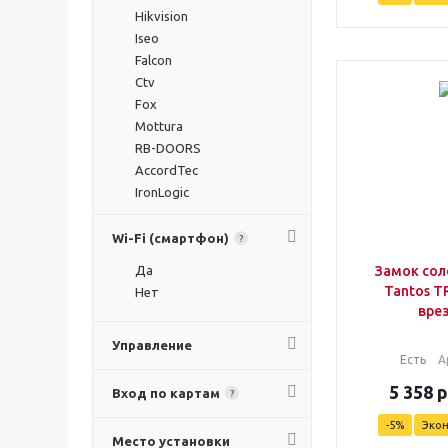
Hikvision
Iseo
Falcon
Ctv
Fox
Mottura
RB-DOORS
AccordTec
IronLogic
Optimus
Wi-Fi (смартфон)
?
Да
Замок со
Tantos T
Нет
вре
Управление
Есть
А
5 358
р
Вход по картам
?
-
5
%
Эко
Место установки