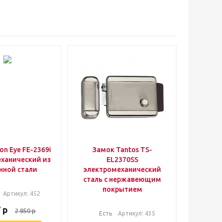
on Eye FE-2369i
Замок Tantos TS-
ханический из
EL2370SS
нной стали
электромеханический
сталь с нержавеющим
покрытием
Артикул
: 452
7
р
2 850
р
Есть
Артикул
: 435