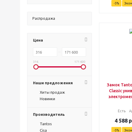
-
5
%
Эко
Распродажа
Цена
316
171 600
Наши предложения
Замок Tanto
Classic ун
Хиты продаж
электроме
Новинки
Есть
А
Производитель
4 588
р
Tantos
Cisa
-
5
%
Эко