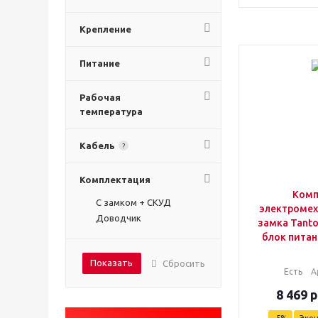
Крепление
Питание
Рабочая
температура
Кабель
?
Комплектация
Комп
С замком + СКУД
электромех
Доводчик
замка Tanto
блок питани
Показать
Сбросить
Есть
А
8 469
р