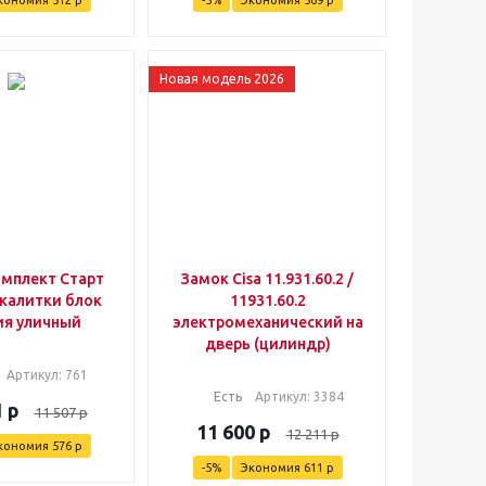
кономия
512
р
-
5
%
Экономия
569
р
Новая модель 2026
мплект Старт
Замок Cisa 11.931.60.2 /
 калитки блок
11931.60.2
ия уличный
электромеханический на
дверь (цилиндр)
Артикул
: 761
Есть
Артикул
: 3384
1
р
11 507
р
11 600
р
12 211
р
кономия
576
р
-
5
%
Экономия
611
р