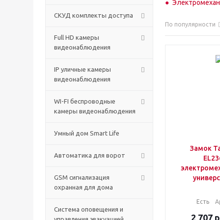
Электромехани
СКУД комплекты доступа
По популярности
Full HD камеры
видеонаблюдения
IP уличные камеры
видеонаблюдения
WI-FI беспроводные
камеры видеонаблюдения
Умный дом Smart Life
Замок Ta
Автоматика для ворот
EL23
электроме
GSM сигнализация
универ
охранная для дома
Есть
А
Cистема оповещения и
2 707
р
управления эвакуацией