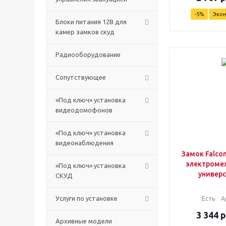
-
5
%
Эко
Блоки питания 12В для
камер замков скуд
Радиооборудование
Сопутствующее
«Под ключ» установка
видеодомофонов
«Под ключ» установка
видеонаблюдения
Замок Falcon
электроме
«Под ключ» установка
универ
СКУД
Услуги по установке
Есть
А
3 344
р
Архивные модели