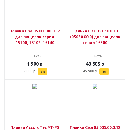
Планка Cisa 05.001.00.0.12
Планка Cisa 05.030.00.0
для защелок серии
(05030.00.0) для защелок
15100, 15102, 15140
серии 15300
Есть
Есть
1 900
р
43 605
р
2 000
р
45 900
р
-
5
%
-
5
%
Планка AccordTec AT-FS
Планка Cisa 05.005.00.0.12