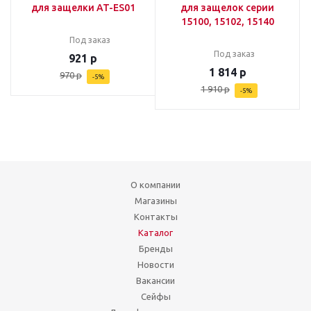
для защелки AT-ES01
для защелок серии
15100, 15102, 15140
Под заказ
Под заказ
921
р
1 814
р
970
р
-
5
%
1 910
р
-
5
%
О компании
Магазины
Контакты
Каталог
Бренды
Новости
Вакансии
Сейфы