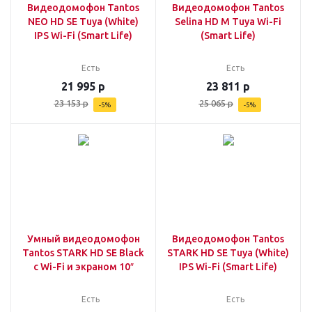
Видеодомофон Tantos
Видеодомофон Tantos
NEO HD SE Tuya (White)
Selina HD M Tuya Wi-Fi
IPS Wi-Fi (Smart Life)
(Smart Life)
Есть
Есть
21 995
р
23 811
р
23 153
р
25 065
р
-
5
%
-
5
%
Умный видеодомофон
Видеодомофон Tantos
Tantos STARK HD SE Black
STARK HD SE Tuya (White)
с Wi-Fi и экраном 10″
IPS Wi-Fi (Smart Life)
Есть
Есть