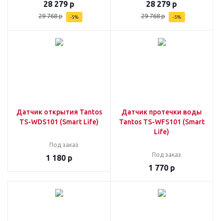
28 279
р
28 279
р
29 768
р
29 768
р
-
5
%
-
5
%
Датчик открытия Tantos
Датчик протечки воды
TS-WDS101 (Smart Life)
Tantos TS-WFS101 (Smart
Life)
Под заказ
Под заказ
1 180
р
1 770
р