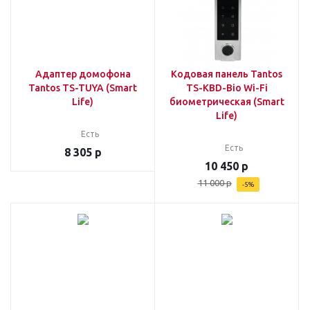
Адаптер домофона
Кодовая панель Tantos
Tantos TS-TUYA (Smart
TS-KBD-Bio Wi-Fi
Life)
биометрическая (Smart
Life)
Есть
Есть
8 305
р
10 450
р
11 000
р
-
5
%