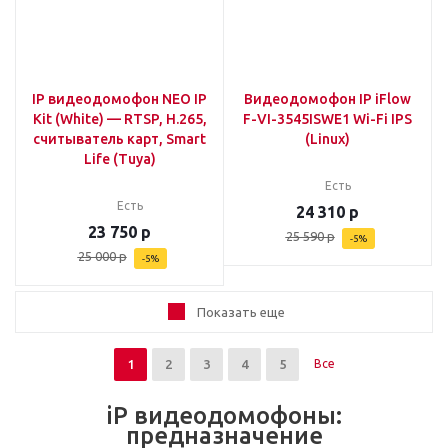
IP видеодомофон NEO IP
Видеодомофон IP iFlow
Kit (White) — RTSP, H.265,
F-VI-3545ISWE1 Wi-Fi IPS
считыватель карт, Smart
(Linux)
Life (Tuya)
Есть
Есть
24 310
р
23 750
р
25 590
р
-
5
%
25 000
р
-
5
%
Показать еще
1
2
3
4
5
Все
iP видеодомофоны:
предназначение