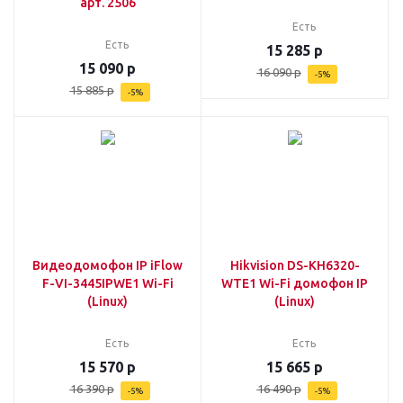
арт. 2506
Есть
Есть
15 285
р
15 090
р
16 090
р
-
5
%
15 885
р
-
5
%
Видеодомофон IP iFlow
Hikvision DS-KH6320-
F-VI-3445IPWE1 Wi-Fi
WTE1 Wi-Fi домофон IP
(Linux)
(Linux)
Есть
Есть
15 570
р
15 665
р
16 390
р
16 490
р
-
5
%
-
5
%