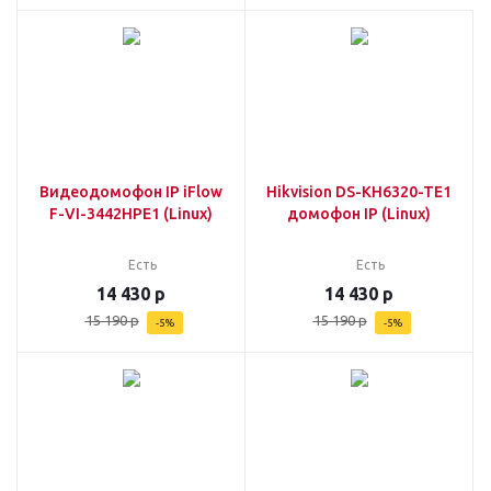
Видеодомофон IP iFlow
Hikvision DS-KH6320-TE1
F-VI-3442HPE1 (Linux)
домофон IP (Linux)
Есть
Есть
14 430
р
14 430
р
15 190
р
15 190
р
-
5
%
-
5
%