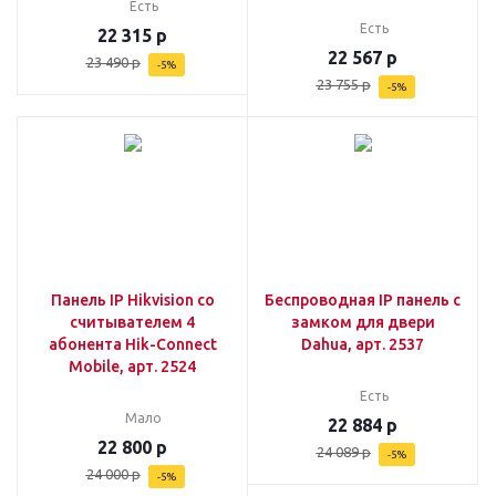
Есть
Есть
22 315
р
22 567
р
23 490
р
-
5
%
23 755
р
-
5
%
Панель IP Hikvision со
Беспроводная IP панель с
считывателем 4
замком для двери
абонента Hik-Connect
Dahua, арт. 2537
Mobile, арт. 2524
Есть
Мало
22 884
р
22 800
р
24 089
р
-
5
%
24 000
р
-
5
%