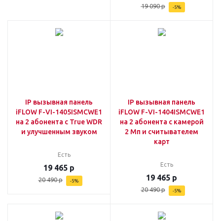
19 090
р
-
5
%
IP вызывная панель
IP вызывная панель
iFLOW F-VI-1405ISMCWE1
iFLOW F-VI-1404ISMCWE1
на 2 абонента с True WDR
на 2 абонента с камерой
и улучшенным звуком
2 Мп и считывателем
карт
Есть
Есть
19 465
р
19 465
р
20 490
р
-
5
%
20 490
р
-
5
%