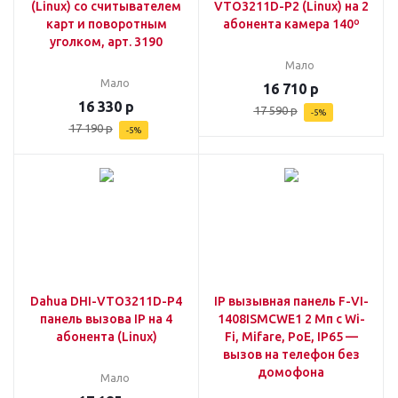
(Linux) со считывателем
VTO3211D-P2 (Linux) на 2
карт и поворотным
абонента камера 140º
уголком, арт. 3190
Мало
Мало
16 710
р
16 330
р
17 590
р
-
5
%
17 190
р
-
5
%
Dahua DHI-VTO3211D-P4
IP вызывная панель F-VI-
панель вызова IP на 4
1408ISMCWE1 2 Мп с Wi-
абонента (Linux)
Fi, Mifare, PoE, IP65 —
вызов на телефон без
домофона
Мало