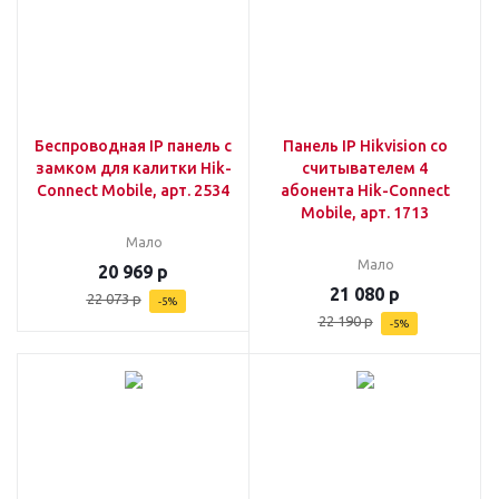
Беспроводная IP панель с
Панель IP Hikvision со
замком для калитки Hik-
считывателем 4
Connect Mobile, арт. 2534
абонента Hik-Connect
Mobile, арт. 1713
Мало
Мало
20 969
р
21 080
р
22 073
р
-
5
%
22 190
р
-
5
%