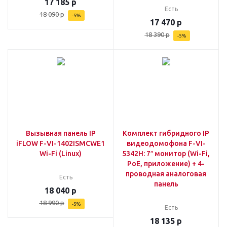
17 185
р
Есть
18 090
р
-
5
%
17 470
р
18 390
р
-
5
%
Вызывная панель IP
Комплект гибридного IP
iFLOW F-VI-1402ISMCWE1
видеодомофона F-VI-
Wi-Fi (Linux)
5342H: 7″ монитор (Wi-Fi,
PoE, приложение) + 4-
проводная аналоговая
Есть
панель
18 040
р
18 990
р
-
5
%
Есть
18 135
р