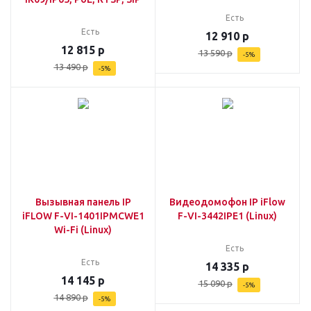
Есть
Есть
12 910
р
12 815
р
13 590
р
-
5
%
13 490
р
-
5
%
Вызывная панель IP
Видеодомофон IP iFlow
iFLOW F-VI-1401IPMCWE1
F-VI-3442IPE1 (Linux)
Wi-Fi (Linux)
Есть
Есть
14 335
р
14 145
р
15 090
р
-
5
%
14 890
р
-
5
%