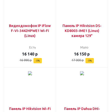
Видеодомофон IP iFlow
Панель IP Hikvision DS-
F-VI-3442HPWE1 Wi-Fi
KD8003-IME1 (Linux)
(Linux)
камера 129°
Есть
Мало
16 140
р
16 150
р
16 990
р
17 000
р
-
5
%
-
5
%
Панель IP Hikvision Wi-Fi
Панель IP Dahua DHI-