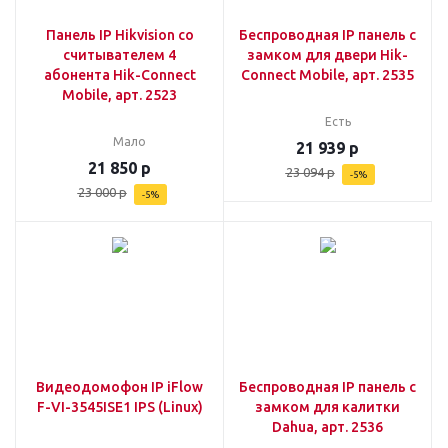
Панель IP Hikvision со
Беспроводная IP панель с
считывателем 4
замком для двери Hik-
абонента Hik-Connect
Connect Mobile, арт. 2535
Mobile, арт. 2523
Есть
Мало
21 939
р
21 850
р
23 094
р
-
5
%
23 000
р
-
5
%
Видеодомофон IP iFlow
Беспроводная IP панель с
F-VI-3545ISE1 IPS (Linux)
замком для калитки
Dahua, арт. 2536