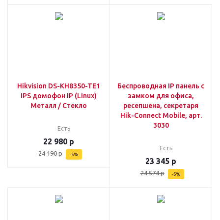
Hikvision DS-KH8350-TE1
Беспроводная IP панель с
IPS домофон IP (Linux)
замком для офиса,
Металл / Стекло
ресепшена, секретаря
Hik-Connect Mobile, арт.
3030
Есть
22 980
р
Есть
24 190
р
-
5
%
23 345
р
24 574
р
-
5
%