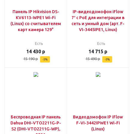
Панель IP Hikvision DS-
IP-видеодомофон iFlow
KV6113-WPE1 Wi-Fi
7″ с PoE для интеграции в
(Linux) со считывателем
сеть и умный дом (арт. F-
карт камера 129°
VI-3445IPE1, Linux)
Есть
Есть
14 430
р
14 715
р
15 190
р
15 490
р
-
5
%
-
5
%
Беспроводная IP панель
Видеодомофон IP iFlow
Dahua DHI-VTO2211G-P-
F-VI-3442IPWE1 Wi-Fi
S2 (DHI-VTO2211G-WP),
(Linux)