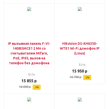
IP вызывная панель F-VI-
Hikvision DS-KH6350-
1408ISMCE1 2 Мп со
WTE1 Wi-Fi домофон IP
считывателем Mifare,
(Linux)
PoE, IP65, вызов на
телефон без домофона
Есть
15 950
р
Есть
16 790
р
-
5
%
15 855
р
16 690
р
-
5
%