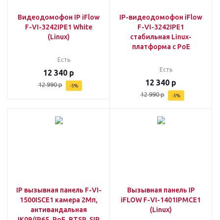
Видеодомофон IP iFlow
IP-видеодомофон iFlow
F-VI-3242IPE1 White
F-VI-3242IPE1
(Linux)
стабильная Linux-
платформа с PoE
Есть
Есть
12 340
р
12 340
р
12 990
р
-
5
%
12 990
р
-
5
%
IP вызывная панель F-VI-
Вызывная панель IP
1500ISCE1 камера 2Мп,
iFLOW F-VI-1401IPMCE1
антивандальная
(Linux)
IK09/IP65, PoE, RTSP, SIP