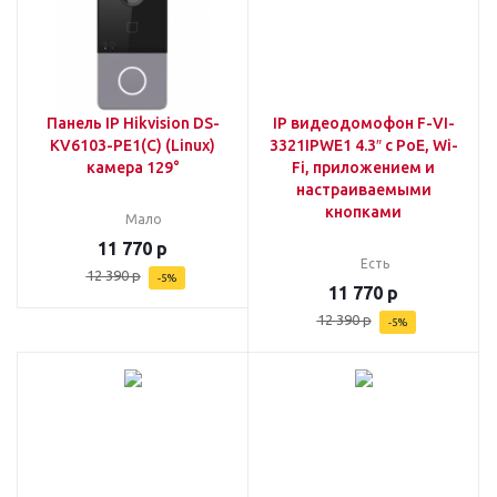
Панель IP Hikvision DS-
IP видеодомофон F-VI-
KV6103-PE1(C) (Linux)
3321IPWE1 4.3″ с PoE, Wi-
камера 129°
Fi, приложением и
настраиваемыми
кнопками
Мало
11 770
р
Есть
12 390
р
-
5
%
11 770
р
12 390
р
-
5
%