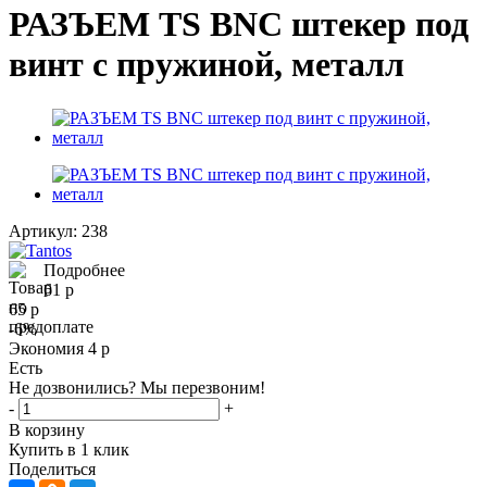
РАЗЪЕМ TS BNC штекер под
винт с пружиной, металл
Артикул:
238
Подробнее
61
р
65
р
-
6
%
Экономия
4
р
Есть
Не дозвонились? Мы перезвоним!
-
+
В корзину
Купить в 1 клик
Поделиться