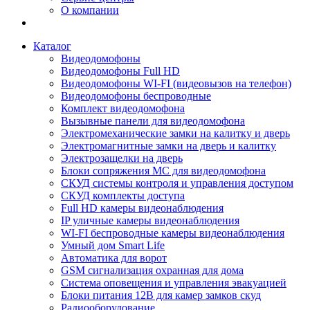
О компании
Каталог
Видеодомофоны
Видеодомофоны Full HD
Видеодомофоны WI-FI (видеовызов на телефон)
Видеодомофоны беспроводные
Комплект видеодомофона
Вызывные панели для видеодомофона
Электромеханические замки на калитку и дверь
Электромагнитные замки на дверь и калитку
Электрозащелки на дверь
Блоки сопряжения МС для видеодомофона
СКУД системы контроля и управления доступом
СКУД комплекты доступа
Full HD камеры видеонаблюдения
IP уличные камеры видеонаблюдения
WI-FI беспроводные камеры видеонаблюдения
Умный дом Smart Life
Автоматика для ворот
GSM сигнализация охранная для дома
Cистема оповещения и управления эвакуацией
Блоки питания 12В для камер замков скуд
Радиооборудование