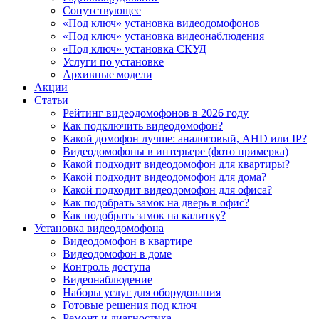
Сопутствующее
«Под ключ» установка видеодомофонов
«Под ключ» установка видеонаблюдения
«Под ключ» установка СКУД
Услуги по установке
Архивные модели
Акции
Статьи
Рейтинг видеодомофонов в 2026 году
Как подключить видеодомофон?
Какой домофон лучше: аналоговый, AHD или IP?
Видеодомофоны в интерьере (фото примерка)
Какой подходит видеодомофон для квартиры?
Какой подходит видеодомофон для дома?
Какой подходит видеодомофон для офиса?
Как подобрать замок на дверь в офис?
Как подобрать замок на калитку?
Установка видеодомофона
Видеодомофон в квартире
Видеодомофон в доме
Контроль доступа
Видеонаблюдение
Наборы услуг для оборудования
Готовые решения под ключ
Ремонт и диагностика