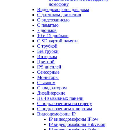
домофону
Видеодомофоны для дома
С датчиком движения
С видеозаписью
C памятью
7 дюймов
10 и 15 дюймов
С SD картой памяти
С трубкой
Без трубки
Интерком
Цветной
iPS дисплей
Сенсорные
Мониторы
С замком
C квадратором
Дизайнерские
На 4 вызывных панели
С подключением на сирену
С подключением к воротам
Видеодомофоны IP
IP видеодомофоны IFlow
IP видеодомофоны Hikvision
IP видеодомофоны Dahua