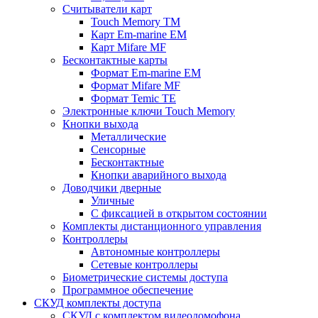
Считыватели карт
Touch Memory TM
Карт Em-marine EM
Карт Mifare MF
Бесконтактные карты
Формат Em-marine EM
Формат Mifare MF
Формат Temic TE
Электронные ключи Touch Memory
Кнопки выхода
Металлические
Сенсорные
Бесконтактные
Кнопки аварийного выхода
Доводчики дверные
Уличные
С фиксацией в открытом состоянии
Комплекты дистанционного управления
Контроллеры
Автономные контроллеры
Сетевые контроллеры
Биометрические системы доступа
Программное обеспечение
СКУД комплекты доступа
СКУД с комплектом видеодомофона