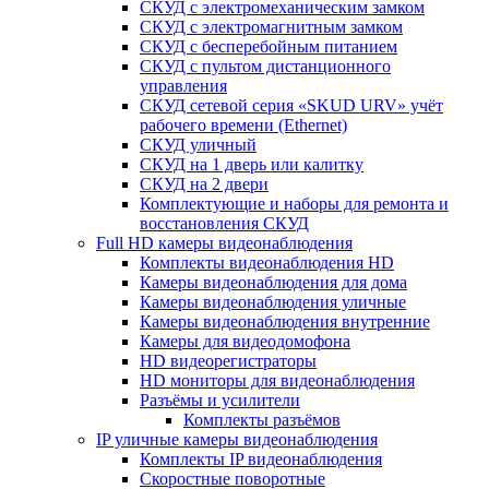
СКУД с электромеханическим замком
СКУД с электромагнитным замком
СКУД с бесперебойным питанием
СКУД с пультом дистанционного
управления
СКУД сетевой серия «SKUD URV» учёт
рабочего времени (Ethernet)
СКУД уличный
СКУД на 1 дверь или калитку
СКУД на 2 двери
Комплектующие и наборы для ремонта и
восстановления СКУД
Full HD камеры видеонаблюдения
Комплекты видеонаблюдения HD
Камеры видеонаблюдения для дома
Камеры видеонаблюдения уличные
Камеры видеонаблюдения внутренние
Камеры для видеодомофона
HD видеорегистраторы
HD мониторы для видеонаблюдения
Разъёмы и усилители
Комплекты разъёмов
IP уличные камеры видеонаблюдения
Комплекты IP видеонаблюдения
Скоростные поворотные