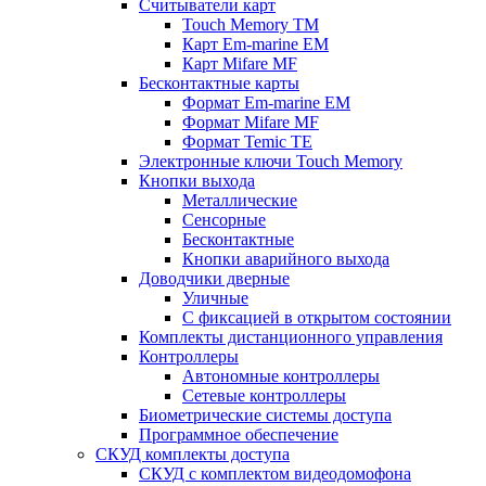
Считыватели карт
Touch Memory TM
Карт Em-marine EM
Карт Mifare MF
Бесконтактные карты
Формат Em-marine EM
Формат Mifare MF
Формат Temic TE
Электронные ключи Touch Memory
Кнопки выхода
Металлические
Сенсорные
Бесконтактные
Кнопки аварийного выхода
Доводчики дверные
Уличные
С фиксацией в открытом состоянии
Комплекты дистанционного управления
Контроллеры
Автономные контроллеры
Сетевые контроллеры
Биометрические системы доступа
Программное обеспечение
СКУД комплекты доступа
СКУД с комплектом видеодомофона