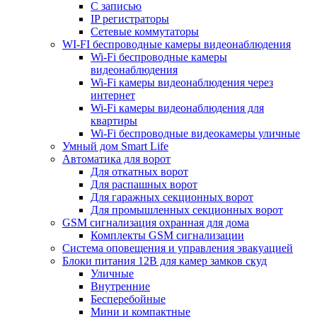
С записью
IP регистраторы
Сетевые коммутаторы
WI-FI беспроводные камеры видеонаблюдения
Wi-Fi беспроводные камеры
видеонаблюдения
Wi-Fi камеры видеонаблюдения через
интернет
Wi-Fi камеры видеонаблюдения для
квартиры
Wi-Fi беспроводные видеокамеры уличные
Умный дом Smart Life
Автоматика для ворот
Для откатных ворот
Для распашных ворот
Для гаражных секционных ворот
Для промышленных секционных ворот
GSM сигнализация охранная для дома
Комплекты GSM сигнализации
Cистема оповещения и управления эвакуацией
Блоки питания 12В для камер замков скуд
Уличные
Внутренние
Бесперебойные
Мини и компактные