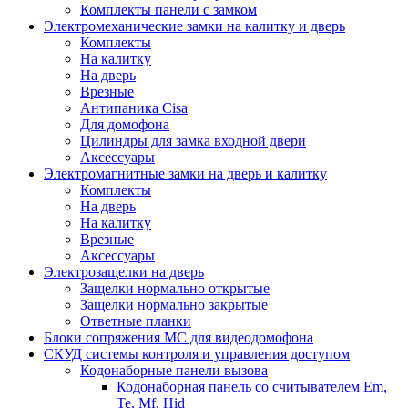
Комплекты панели с замком
Электромеханические замки на калитку и дверь
Комплекты
На калитку
На дверь
Врезные
Антипаника Cisa
Для домофона
Цилиндры для замка входной двери
Аксессуары
Электромагнитные замки на дверь и калитку
Комплекты
На дверь
На калитку
Врезные
Аксессуары
Электрозащелки на дверь
Защелки нормально открытые
Защелки нормально закрытые
Ответные планки
Блоки сопряжения МС для видеодомофона
СКУД системы контроля и управления доступом
Кодонаборные панели вызова
Кодонаборная панель со считывателем Em,
Te, Mf, Hid