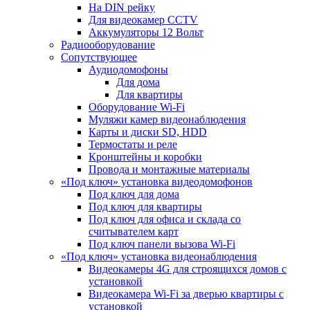
На DIN рейку
Для видеокамер CCTV
Аккумуляторы 12 Вольт
Радиооборудование
Сопутствующее
Аудиодомофоны
Для дома
Для квартиры
Оборудование Wi-Fi
Муляжи камер видеонаблюдения
Карты и диски SD, HDD
Термостаты и реле
Кронштейны и коробки
Провода и монтажные материалы
«Под ключ» установка видеодомофонов
Под ключ для дома
Под ключ для квартиры
Под ключ для офиса и склада со
считывателем карт
Под ключ панели вызова Wi-Fi
«Под ключ» установка видеонаблюдения
Видеокамеры 4G для строящихся домов с
установкой
Видеокамера Wi-Fi за дверью квартиры с
установкой