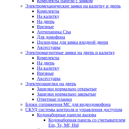
Комплекты панели с замком
Электромеханические замки на калитку и дверь
Комплекты
На калитку
На дверь
Врезные
Антипаника Cisa
Для домофона
Цилиндры для замка входной двери
Аксессуары
Электромагнитные замки на дверь и калитку
Комплекты
На дверь
На калитку
Врезные
Аксессуары
Электрозащелки на дверь
Защелки нормально открытые
Защелки нормально закрытые
Ответные планки
Блоки сопряжения МС для видеодомофона
СКУД системы контроля и управления доступом
Кодонаборные панели вызова
Кодонаборная панель со считывателем
Em, Te, Mf, Hid