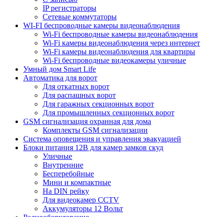
IP регистраторы
Сетевые коммутаторы
WI-FI беспроводные камеры видеонаблюдения
Wi-Fi беспроводные камеры видеонаблюдения
Wi-Fi камеры видеонаблюдения через интернет
Wi-Fi камеры видеонаблюдения для квартиры
Wi-Fi беспроводные видеокамеры уличные
Умный дом Smart Life
Автоматика для ворот
Для откатных ворот
Для распашных ворот
Для гаражных секционных ворот
Для промышленных секционных ворот
GSM сигнализация охранная для дома
Комплекты GSM сигнализации
Cистема оповещения и управления эвакуацией
Блоки питания 12В для камер замков скуд
Уличные
Внутренние
Бесперебойные
Мини и компактные
На DIN рейку
Для видеокамер CCTV
Аккумуляторы 12 Вольт