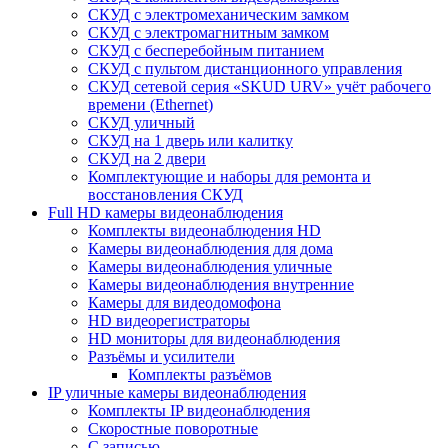
СКУД с электромеханическим замком
СКУД с электромагнитным замком
СКУД с бесперебойным питанием
СКУД с пультом дистанционного управления
СКУД сетевой серия «SKUD URV» учёт рабочего
времени (Ethernet)
СКУД уличный
СКУД на 1 дверь или калитку
СКУД на 2 двери
Комплектующие и наборы для ремонта и
восстановления СКУД
Full HD камеры видеонаблюдения
Комплекты видеонаблюдения HD
Камеры видеонаблюдения для дома
Камеры видеонаблюдения уличные
Камеры видеонаблюдения внутренние
Камеры для видеодомофона
HD видеорегистраторы
HD мониторы для видеонаблюдения
Разъёмы и усилители
Комплекты разъёмов
IP уличные камеры видеонаблюдения
Комплекты IP видеонаблюдения
Скоростные поворотные
С записью