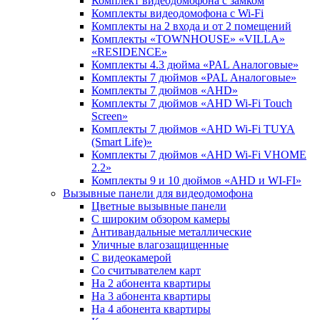
Комплект видеодомофона c замком
Комплекты видеодомофона с Wi-Fi
Комплекты на 2 входа и от 2 помещений
Комплекты «TOWNHOUSE» «VILLA»
«RESIDENCE»
Комплекты 4.3 дюйма «PAL Аналоговые»
Комплекты 7 дюймов «PAL Аналоговые»
Комплекты 7 дюймов «AHD»
Комплекты 7 дюймов «AHD Wi-Fi Touch
Screen»
Комплекты 7 дюймов «AHD Wi-Fi TUYA
(Smart Life)»
Комплекты 7 дюймов «AHD Wi-Fi VHOME
2.2»
Комплекты 9 и 10 дюймов «AHD и WI-FI»
Вызывные панели для видеодомофона
Цветные вызывные панели
С широким обзором камеры
Антивандальные металлические
Уличные влагозащищенные
С видеокамерой
Со считывателем карт
На 2 абонента квартиры
На 3 абонента квартиры
На 4 абонента квартиры