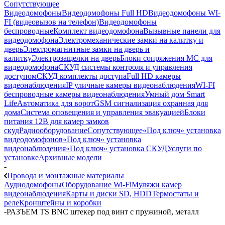
Сопутствующее
Видеодомофоны
Видеодомофоны Full HD
Видеодомофоны WI-
FI (видеовызов на телефон)
Видеодомофоны
беспроводные
Комплект видеодомофона
Вызывные панели для
видеодомофона
Электромеханические замки на калитку и
дверь
Электромагнитные замки на дверь и
калитку
Электрозащелки на дверь
Блоки сопряжения МС для
видеодомофона
СКУД системы контроля и управления
доступом
СКУД комплекты доступа
Full HD камеры
видеонаблюдения
IP уличные камеры видеонаблюдения
WI-FI
беспроводные камеры видеонаблюдения
Умный дом Smart
Life
Автоматика для ворот
GSM сигнализация охранная для
дома
Cистема оповещения и управления эвакуацией
Блоки
питания 12В для камер замков
скуд
Радиооборудование
Сопутствующее
«Под ключ» установка
видеодомофонов
«Под ключ» установка
видеонаблюдения
«Под ключ» установка СКУД
Услуги по
установке
Архивные модели
-
Провода и монтажные материалы
Аудиодомофоны
Оборудование Wi-Fi
Муляжи камер
видеонаблюдения
Карты и диски SD, HDD
Термостаты и
реле
Кронштейны и коробки
-
РАЗЪЕМ TS BNC штекер под винт с пружиной, металл