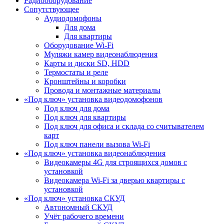
Радиооборудование
Сопутствующее
Аудиодомофоны
Для дома
Для квартиры
Оборудование Wi-Fi
Муляжи камер видеонаблюдения
Карты и диски SD, HDD
Термостаты и реле
Кронштейны и коробки
Провода и монтажные материалы
«Под ключ» установка видеодомофонов
Под ключ для дома
Под ключ для квартиры
Под ключ для офиса и склада со считывателем
карт
Под ключ панели вызова Wi-Fi
«Под ключ» установка видеонаблюдения
Видеокамеры 4G для строящихся домов с
установкой
Видеокамера Wi-Fi за дверью квартиры с
установкой
«Под ключ» установка СКУД
Автономный СКУД
Учёт рабочего времени