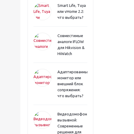
Smart Life, Tuya
или vHome 2.2:
что выбрать?
Совместимые
аналоги IFLOW
для Hikvision &
HiWatch
Адаптированный
монитор или
внешний блок
сопряжения:
что выбрать?
Видеодомофона
вызывной:
Современные
решения для