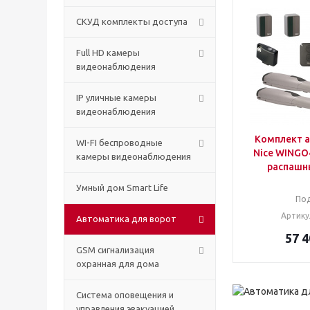
СКУД комплекты доступа
Full HD камеры
видеонаблюдения
IP уличные камеры
видеонаблюдения
Комплект 
WI-FI беспроводные
Nice WINGO
камеры видеонаблюдения
распашн
Умный дом Smart Life
Под
Артику
Автоматика для ворот
57 4
GSM сигнализация
охранная для дома
Cистема оповещения и
управления эвакуацией