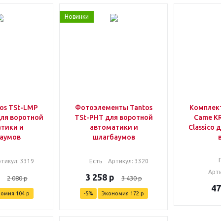
Новинки
os TSt-LMP
Фотоэлементы Tantos
Комплек
для воротной
TSt-PHT для воротной
Came K
тики и
автоматики и
Classico 
аумов
шлагбаумов
ртикул
: 3319
Есть
Артикул
: 3320
Арт
3 258
р
2 080
р
3 430
р
47
номия
104
р
-
5
%
Экономия
172
р