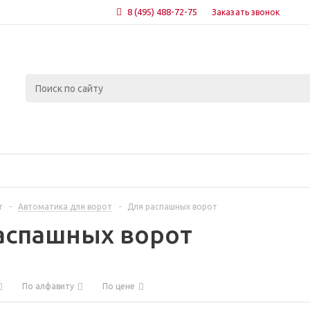
8 (495) 488-72-75
Заказать звонок
г
-
Автоматика для ворот
-
Для распашных ворот
аспашных ворот
По алфавиту
По цене