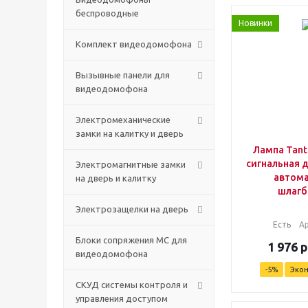
беспроводные
Новинки
Комплект видеодомофона
Вызывные панели для
видеодомофона
Электромеханические
замки на калитку и дверь
Лампа Tant
сигнальная 
Электромагнитные замки
автома
на дверь и калитку
шлагб
Электрозащелки на дверь
Есть
А
Блоки сопряжения МС для
1 976
р
видеодомофона
-
5
%
Эко
СКУД системы контроля и
управления доступом