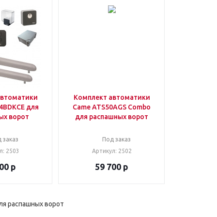
автоматики
Комплект автоматики
4BDKCE для
Came ATS50AGS Combo
ых ворот
для распашных ворот
 заказ
Под заказ
л
: 2503
Артикул
: 2502
00
р
59 700
р