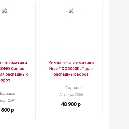
т автоматики
Комплект автоматики
RONO Combo
Nice TOO3000KLT для
для распашных
распашных ворот
ворот
Под заказ
Под заказ
Артикул
: 2500
икул
: 2501
48 900
р
 600
р