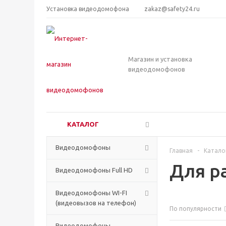
Установка видеодомофона
zakaz@safety24.ru
Магазин и установка
видеодомофонов
КАТАЛОГ
Видеодомофоны
Главная
-
Катало
Для р
Видеодомофоны Full HD
Видеодомофоны WI-FI
(видеовызов на телефон)
По популярности
Видеодомофоны