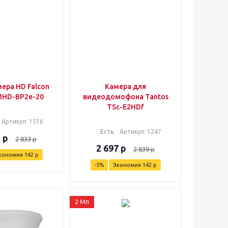
ера HD Falcon
Камера для
MHD-BP2e-20
видеодомофона Tantos
TSc-E2HDf
Артикул
: 1516
Есть
Артикул
: 1247
1
р
2 833
р
2 697
р
2 839
р
кономия
142
р
-
5
%
Экономия
142
р
2 Мп