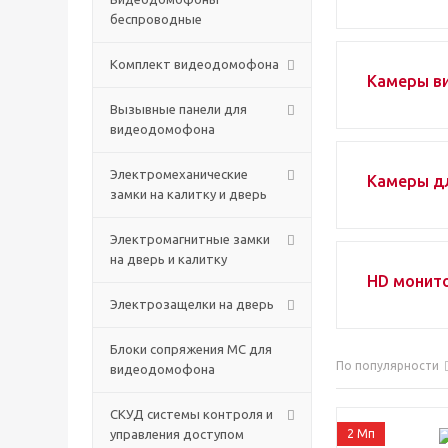
беспроводные
Комплект видеодомофона
Камеры в
Вызывные панели для
видеодомофона
Электромеханические
Камеры д
замки на калитку и дверь
Электромагнитные замки
на дверь и калитку
HD монит
Электрозащелки на дверь
Блоки сопряжения МС для
По популярности
видеодомофона
СКУД системы контроля и
управления доступом
2 Мп