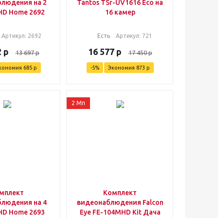
людения на 2
Tantos TSr-UV1616 Eco на
HD Home 2692
16 камер
Артикул
: 2692
Есть
Артикул
: 721
2
р
16 577
р
13 697
р
17 450
р
кономия
685
р
-
5
%
Экономия
873
р
2 Мп
мплект
Комплект
людения на 4
видеонаблюдения Falcon
HD Home 2693
Eye FE-104MHD Kit Дача