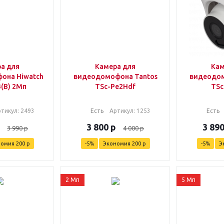
а для
Камера для
Кам
она Hiwatch
видеодомофона Tantos
видеодом
(B) 2Мп
TSc-Pe2Hdf
TSc
ртикул
: 2493
Есть
Артикул
: 1253
Есть
3 800
р
3 89
3 990
р
4 000
р
номия
200
р
-
5
%
Экономия
200
р
-
5
%
Э
2 Мп
5 Мп