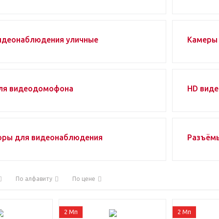
идеонаблюдения уличные
Камеры 
ля видеодомофона
HD вид
оры для видеонаблюдения
Разъёмы
По алфавиту
По цене
2 Мп
2 Мп