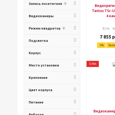
Запись посетителя
?
Видеореги
Tantos TSr-U
4 ка
Видеокамеры
Режим квадратор
Есть
А
?
7 855
р
Подсветка
-
5
%
Эко
Корпус
5 Мп
Место установки
Крепление
Цвет корпуса
Питание
Видеокамер
Рабочая