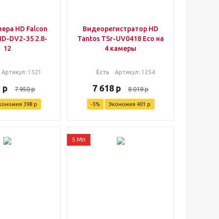
ера HD Falcon
Видеорегистратор HD
D-DV2-35 2.8-
Tantos TSr-UV0418 Eco на
12
4 камеры
Артикул
: 1521
Есть
Артикул
: 1254
2
р
7 618
р
7 950
р
8 019
р
кономия
398
р
-
5
%
Экономия
401
р
5 Мп