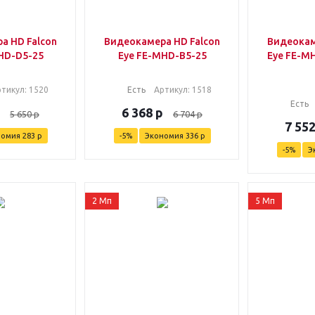
а HD Falcon
Видеокамера HD Falcon
Видеокам
HD-D5-25
Eye FE-MHD-B5-25
Eye FE-MH
ртикул
: 1520
Есть
Артикул
: 1518
Есть
6 368
р
5 650
р
6 704
р
7 55
номия
283
р
-
5
%
Экономия
336
р
-
5
%
Э
2 Мп
5 Мп