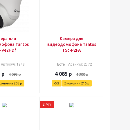
ера для
Камера для
офона Tantos
видеодомофона Tantos
-Ve2HDf
TSc-P2FA
Артикул
: 1248
Есть
Артикул
: 2372
0
р
4 085
р
4 095
р
4 300
р
кономия
205
р
-
5
%
Экономия
215
р
2 Мп