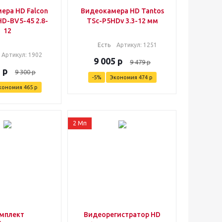
ера HD Falcon
Видеокамера HD Tantos
D-BV5-45 2.8-
TSc-P5HDv 3.3-12 мм
12
Есть
Артикул
: 1251
Артикул
: 1902
9 005
р
9 479
р
5
р
9 300
р
-
5
%
Экономия
474
р
кономия
465
р
2 Мп
мплект
Видеорегистратор HD