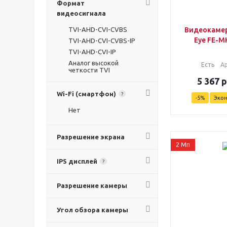
Формат
видеосигнала
TVI-AHD-CVI-CVBS
Видеокамер
Eye FE-M
TVI-AHD-CVI-CVBS-IP
TVI-AHD-CVI-IP
Аналог высокой
Есть
А
четкости TVI
5 367
р
Wi-Fi (смартфон)
?
-
5
%
Эко
Нет
Разрешение экрана
2 Мп
IPS дисплей
?
Разрешение камеры
Угол обзора камеры