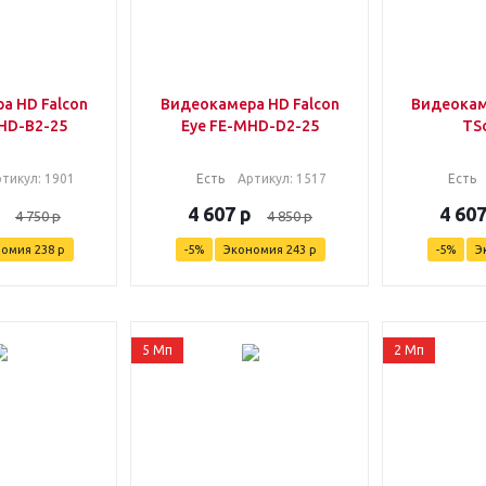
а HD Falcon
Видеокамера HD Falcon
Видеокам
HD-B2-25
Eye FE-MHD-D2-25
TS
ртикул
: 1901
Есть
Артикул
: 1517
Есть
4 607
р
4 60
4 750
р
4 850
р
номия
238
р
-
5
%
Экономия
243
р
-
5
%
Э
5 Мп
2 Мп