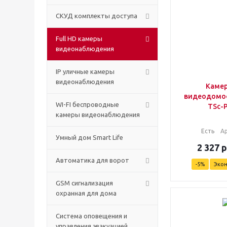
СКУД комплекты доступа
Full HD камеры
видеонаблюдения
IP уличные камеры
видеонаблюдения
Камер
видеодомоф
WI-FI беспроводные
TSc-
камеры видеонаблюдения
Есть
А
Умный дом Smart Life
2 327
р
Автоматика для ворот
-
5
%
Эко
GSM сигнализация
охранная для дома
Cистема оповещения и
управления эвакуацией