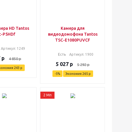
ера HD Tantos
Камера для
c-P5HDf
видеодомофона Tantos
TSC-E1080PUVCF
Артикул
: 1249
Есть
Артикул
: 1900
7
р
4 850
р
5 027
р
5 292
р
кономия
243
р
-
5
%
Экономия
265
р
2 Мп