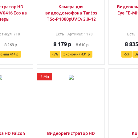
стратор HD
Камера для
Видеокам
V0416 Eco на
видеодомофона Tantos
Eye FE-MH
меры
TSc-P1080pUVCv 2.8-12
ртикул
: 718
Есть
Артикул
: 1178
Есть
8 179
р
8 83
8 269
р
8 610
р
номия
414
р
-
5
%
Экономия
431
р
-
5
%
Э
2 Мп
а HD Falcon
Видеорегистратор HD
Ко