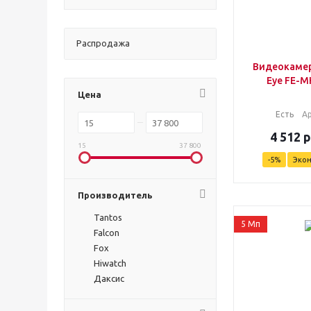
Распродажа
Видеокамер
Eye FE-M
Цена
Есть
А
4 512
р
15
37 800
-
5
%
Эко
Производитель
Tantos
5 Мп
Falcon
Fox
Hiwatch
Даксис