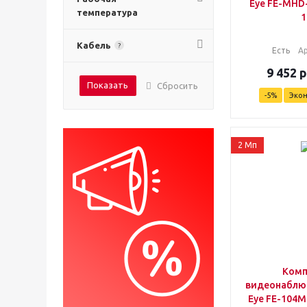
Eye FE-MHD-
температура
1
Кабель
?
Есть
А
9 452
р
Показать
Сбросить
-
5
%
Эко
2 Мп
Комп
видеонаблюд
Eye FE-104M