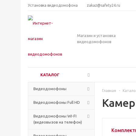
Установка видеодомофона
zakaz@safety24.ru
Магазин и установка
видеодомофонов
КАТАЛОГ
Видеодомофоны
Главная
-
Катало
Камер
Видеодомофоны Full HD
Видеодомофоны WI-FI
(видеовызов на телефон)
Комплект
Видеодомофоны