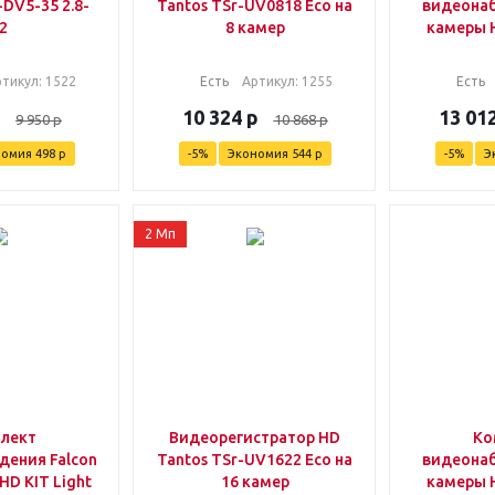
DV5-35 2.8-
Tantos TSr-UV0818 Eco на
видеонаб
2
8 камер
камеры 
ртикул
: 1522
Есть
Артикул
: 1255
Есть
10 324
р
13 01
9 950
р
10 868
р
номия
498
р
-
5
%
Экономия
544
р
-
5
%
Э
2 Мп
лект
Видеорегистратор HD
Ко
ения Falcon
Tantos TSr-UV1622 Eco на
видеонаб
HD KIT Light
16 камер
камеры 