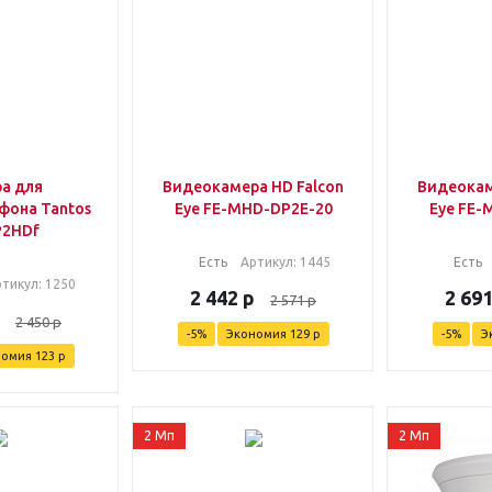
а для
Видеокамера HD Falcon
Видеокам
она Tantos
Eye FE-MHD-DP2E-20
Eye FE-
P2HDf
Есть
Артикул
: 1445
Есть
ртикул
: 1250
2 442
р
2 69
2 571
р
2 450
р
-
5
%
Экономия
129
р
-
5
%
Э
номия
123
р
2 Мп
2 Мп