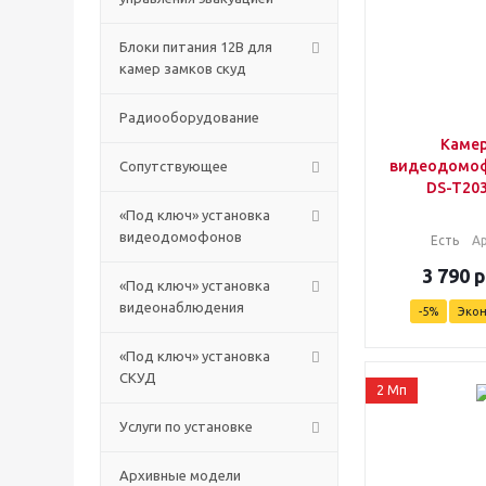
Блоки питания 12В для
камер замков скуд
Радиооборудование
Камер
видеодомоф
Сопутствующее
DS-T203
«Под ключ» установка
видеодомофонов
Есть
А
3 790
р
«Под ключ» установка
видеонаблюдения
-
5
%
Эко
«Под ключ» установка
СКУД
2 Мп
Услуги по установке
Архивные модели