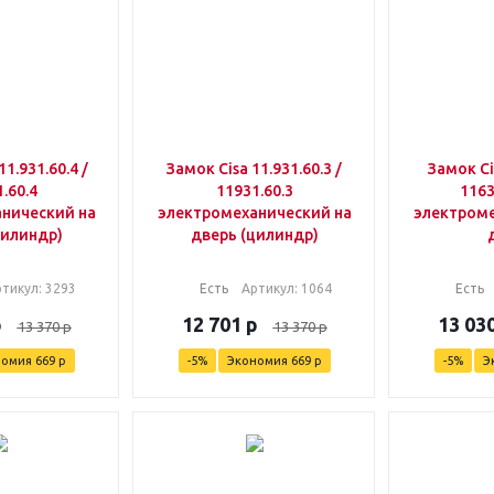
1.931.60.4 /
Замок Cisa 11.931.60.3 /
Замок Ci
.60.4
11931.60.3
1163
нический на
электромеханический на
электроме
цилиндр)
дверь (цилиндр)
ртикул
: 3293
Есть
Артикул
: 1064
Есть
р
12 701
р
13 03
13 370
р
13 370
р
номия
669
р
-
5
%
Экономия
669
р
-
5
%
Э