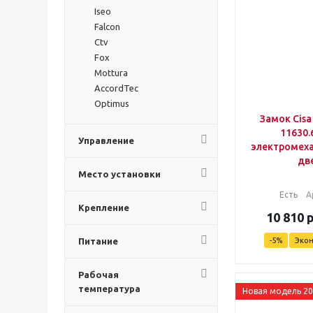
Iseo
Falcon
Ctv
Fox
Mottura
AccordTec
Optimus
Замок Cisa 
11630.
Управление
электромеха
дв
Место установки
Есть
А
Крепление
10 810
Питание
-
5
%
Эко
Рабочая
температура
Новая модель 2