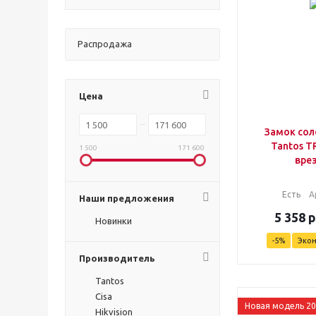
Распродажа
Цена
Замок со
Tantos T
1 500
171 600
вре
Есть
А
Наши предложения
5 358
р
Новинки
-
5
%
Эко
Производитель
Tantos
Cisa
Новая модель 2
Hikvision