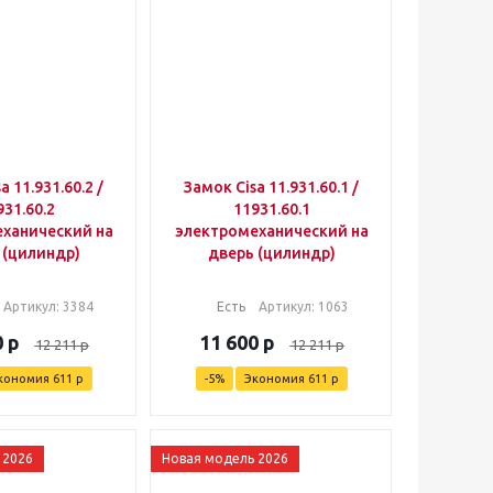
a 11.931.60.2 /
Замок Cisa 11.931.60.1 /
931.60.2
11931.60.1
ханический на
электромеханический на
 (цилиндр)
дверь (цилиндр)
Артикул
: 3384
Есть
Артикул
: 1063
0
р
11 600
р
12 211
р
12 211
р
кономия
611
р
-
5
%
Экономия
611
р
 2026
Новая модель 2026