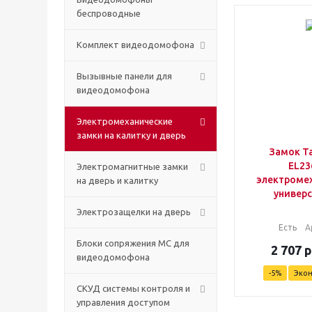
беспроводные
Комплект видеодомофона
Вызывные панели для
видеодомофона
Электромеханические
замки на калитку и дверь
Замок Ta
EL23
Электромагнитные замки
электроме
на дверь и калитку
универ
Электрозащелки на дверь
Есть
А
Блоки сопряжения МС для
2 707
р
видеодомофона
-
5
%
Эко
СКУД системы контроля и
управления доступом