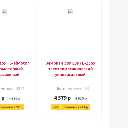
tos TS-elMotor
Замок Falcon Eye FE-2369
ромоторный
электромеханический
ерсальный
универсальный
Артикул
: 3317
Есть
Артикул
: 450
1
р
4 579
р
4 580
р
4 820
р
кономия
229
р
-
5
%
Экономия
241
р