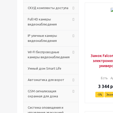
СКУД комплекты доступа
Full HD камеры
видеонаблюдения
IP уличные камеры
видеонаблюдения
WI-FI беспроводные
Замок Falcon
камеры видеонаблюдения
электроме
универ
Умный дом Smart Life
Есть
А
Автоматика для ворот
3 344
р
GSM сигнализация
-
5
%
Эко
охранная для дома
Cистема оповещения и
управления эвакуацией