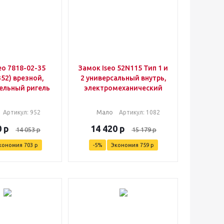
eo 7818-02-35
Замок Iseo 52N115 Тип 1 и
52) врезной,
2 универсальный внутрь,
ельный ригель
электромеханический
Артикул
: 952
Мало
Артикул
: 1082
0
р
14 420
р
14 053
р
15 179
р
кономия
703
р
-
5
%
Экономия
759
р