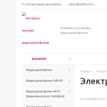
Установка видеодомофона
zakaz@safety24.ru
Магазин и установка
видеодомофонов
КАТАЛОГ
Видеодомофоны
Главная
-
Катало
Элект
Видеодомофоны Full HD
Видеодомофоны WI-FI
(видеовызов на телефон)
По популярности
Видеодомофоны