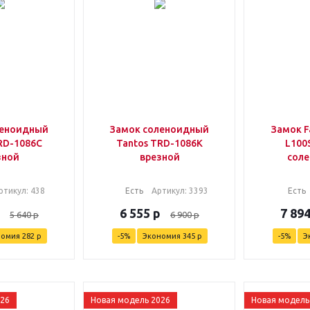
леноидный
Замок соленоидный
Замок F
RD-1086C
Tantos TRD-1086K
L100
зной
врезной
сол
ртикул
: 438
Есть
Артикул
: 3393
Есть
6 555
р
7 89
5 640
р
6 900
р
номия
282
р
-
5
%
Экономия
345
р
-
5
%
Э
026
Новая модель 2026
Новая модель