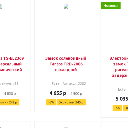
Новинки
s TS-EL2369
Замок соленоидный
Электро
иверсальный
Tantos TRD-2086
замок 
ханический
накладной
ригел
задерж
ртикул
: 433
Есть
Артикул
: 2282
Есть
4 655
р
4 830
р
4 900
р
5 03
номия
242
р
-
5
%
Экономия
245
р
-
5
%
Э