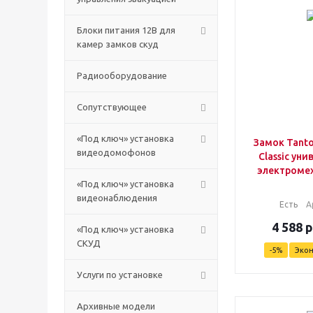
Блоки питания 12В для
камер замков скуд
Радиооборудование
Сопутствующее
«Под ключ» установка
Замок Tanto
видеодомофонов
Classic ун
электроме
«Под ключ» установка
видеонаблюдения
Есть
А
4 588
р
«Под ключ» установка
СКУД
-
5
%
Эко
Услуги по установке
Архивные модели