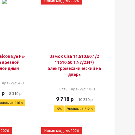
Новая модель 2026
alcon Eye FE-
Замок Cisa 11.610.60.1/2
S врезной
11610.60.1.N7/2.N7)
еноидный
электромеханический на
дверь
Артикул
: 453
Есть
Артикул
: 1061
4
р
8 310
р
9 718
р
10 230
р
кономия
416
р
-
5
%
Экономия
512
р
 2026
Новая модель 2026