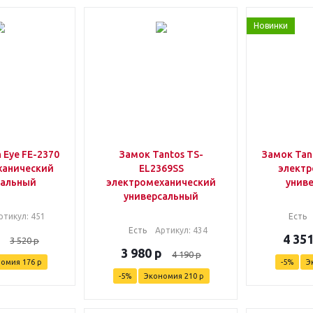
Новинки
 Eye FE-2370
Замок Tantos TS-
Замок Tan
ханический
EL2369SS
элект
сальный
электромеханический
унив
универсальный
ртикул
: 451
Есть
Есть
Артикул
: 434
4 35
3 520
р
3 980
р
4 190
р
номия
176
р
-
5
%
Э
-
5
%
Экономия
210
р