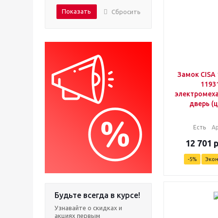
Показать
Сбросить
Замок CISA 1
11931
электромеха
дверь (
Есть
А
12 701
-
5
%
Эко
Будьте всегда в курсе!
Узнавайте о скидках и
акциях первым