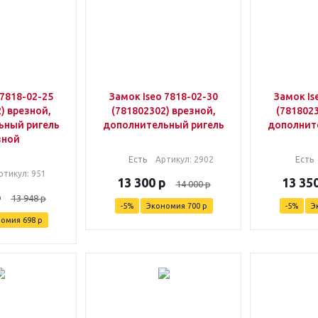
 7818-02-25
Замок Iseo 7818-02-30
Замок Is
) врезной,
(781802302) врезной,
(7818023
ьный ригель
дополнительный ригель
дополнит
зной
Есть
Артикул
: 2902
Есть
ртикул
: 951
13 300
р
13 35
14 000
р
р
13 948
р
-
5
%
Экономия
700
р
-
5
%
Э
номия
698
р