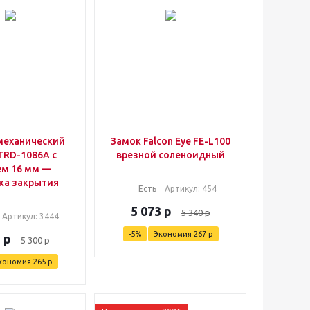
механический
Замок Falcon Eye FE-L100
TRD-1086A с
врезной соленоидный
ем 16 мм —
ка закрытия
Есть
Артикул
: 454
5 073
р
5 340
р
Артикул
: 3444
-
5
%
Экономия
267
р
5
р
5 300
р
кономия
265
р