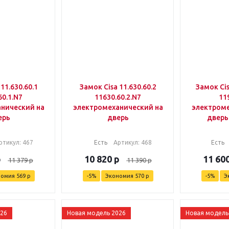
11.630.60.1
Замок Cisa 11.630.60.2
Замок Cis
60.1.N7
11630.60.2.N7
11
нический на
электромеханический на
электроме
ерь
дверь
дверь
ртикул
: 467
Есть
Артикул
: 468
Есть
р
10 820
р
11 60
11 379
р
11 390
р
номия
569
р
-
5
%
Экономия
570
р
-
5
%
Э
026
Новая модель 2026
Новая модель