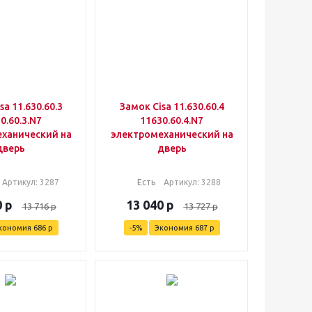
sa 11.630.60.3
Замок Cisa 11.630.60.4
0.60.3.N7
11630.60.4.N7
ханический на
электромеханический на
дверь
дверь
Артикул
: 3287
Есть
Артикул
: 3288
0
р
13 040
р
13 716
р
13 727
р
кономия
686
р
-
5
%
Экономия
687
р