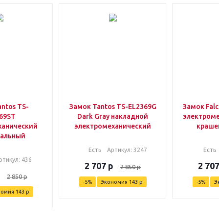
ntos TS-
Замок Tantos TS-EL2369G
Замок Falc
69ST
Dark Gray накладной
электроме
ханический
электромеханический
краше
сальный
Есть
Артикул
: 3247
Есть
ртикул
: 436
2 707
р
2 70
2 850
р
2 850
р
-
5
%
Экономия
143
р
-
5
%
Э
номия
143
р