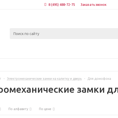
8 (495) 488-72-75
Заказать звонок
г
-
Электромеханические замки на калитку и дверь
-
Для домофона
ромеханические замки д
По алфавиту
По цене