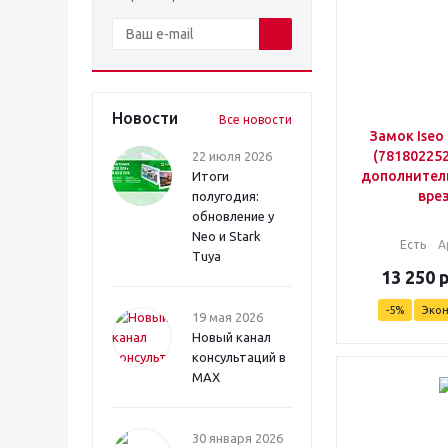
Новости
Все новости
Замок Iseo
(781802252
22 июля 2026
дополнител
Итоги
вре
полугодия:
обновление у
Neo и Stark
Есть
А
Tuya
13 250
-
5
%
Эко
19 мая 2026
Новый канал
консультаций в
MAX
30 января 2026