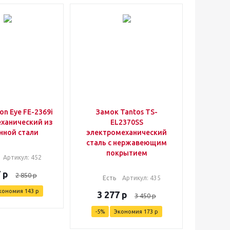
on Eye FE-2369i
Замок Tantos TS-
ханический из
EL2370SS
нной стали
электромеханический
сталь с нержавеющим
покрытием
Артикул
: 452
7
р
2 850
р
Есть
Артикул
: 435
кономия
143
р
3 277
р
3 450
р
-
5
%
Экономия
173
р