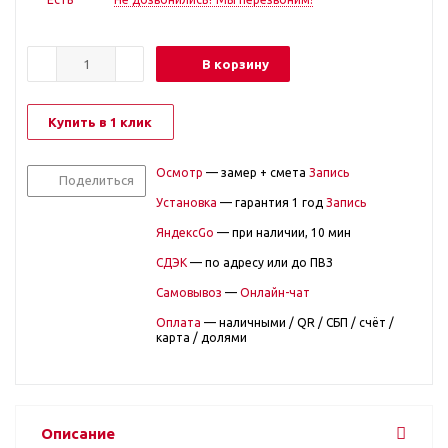
В корзину
Купить в 1 клик
Осмотр
— замер + смета
Запись
Поделиться
Установка
— гарантия 1 год
Запись
ЯндексGo
— при наличии, 10 мин
СДЭК
— по адресу или до ПВЗ
Самовывоз
—
Онлайн-чат
Оплата
— наличными / QR / СБП / счёт /
карта / долями
Описание