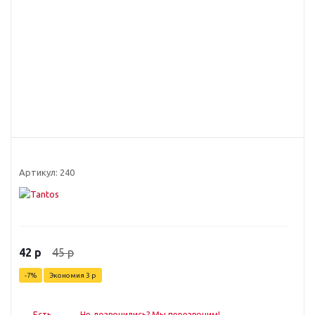
Артикул:
240
45
р
42
р
-
7
%
Экономия
3
р
Есть
Не дозвонились? Мы перезвоним!