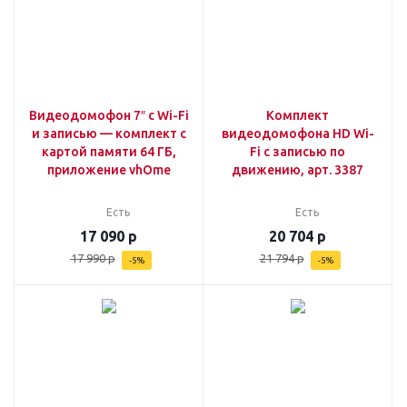
Видеодомофон 7″ с Wi-Fi
Комплект
и записью — комплект с
видеодомофона HD Wi-
картой памяти 64 ГБ,
Fi с записью по
приложение vhOme
движению, арт. 3387
Есть
Есть
17 090
р
20 704
р
17 990
р
21 794
р
-
5
%
-
5
%