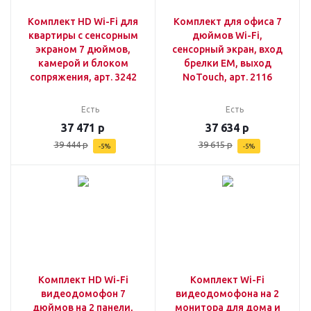
Комплект HD Wi-Fi для
Комплект для офиса 7
квартиры с сенсорным
дюймов Wi-Fi,
экраном 7 дюймов,
сенсорный экран, вход
камерой и блоком
брелки EM, выход
сопряжения, арт. 3242
NoTouch, арт. 2116
Есть
Есть
37 471
р
37 634
р
39 444
р
39 615
р
-
5
%
-
5
%
Комплект HD Wi-Fi
Комплект Wi-Fi
видеодомофон 7
видеодомофона на 2
дюймов на 2 панели,
монитора для дома и