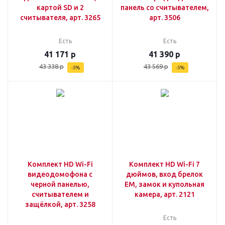
картой SD и 2
панель со считывателем,
считывателя, арт. 3265
арт. 3506
Есть
Есть
41 171
р
41 390
р
43 338
р
43 569
р
-
5
%
-
5
%
Комплект HD Wi-Fi
Комплект HD Wi-Fi 7
видеодомофона с
дюймов, вход брелок
черной панелью,
EM, замок и купольная
считывателем и
камера, арт. 2121
защёлкой, арт. 3258
Есть