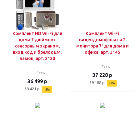
Комплект HD Wi-Fi для
Комплект Wi-Fi
дома 7 дюймов с
видеодомофона на 2
сенсорным экраном,
монитора 7″ для дома и
вход код и брелок EM,
офиса, арт. 3145
замок, арт. 2120
Есть
Есть
37 228
р
36 499
р
39 188
р
-
5
%
38 421
р
-
5
%