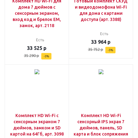
Комплект HD Wi-Fi для
Готовый комплект СКУД
дома 7 дюймов с
и видеодомофона Wi-Fi
сенсорным экраном,
для дома с картами
вход код и брелок EM,
доступа (арт. 3388)
замок, арт. 2118
Есть
Есть
33 964
р
33 525
р
35 752
р
-
5
%
35 290
р
-
5
%
Комплект HD Wi-Fi с
Комплект HD Wi-Fi
сенсорным экраном 7
сенсорный IPS экран 7
дюймов, замком и SD
дюймов, панель, SD
картой на 64Гб, арт. 3098
карта и блок сопряжения