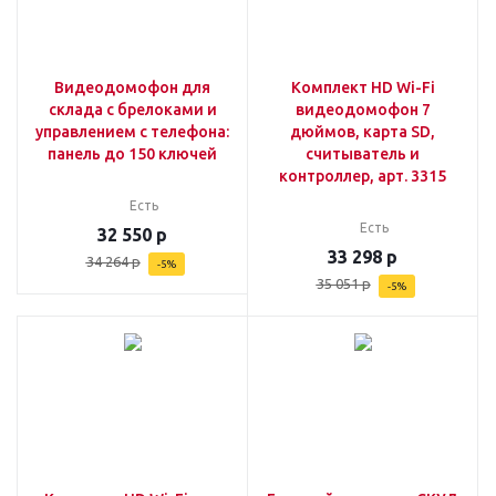
Видеодомофон для
Комплект HD Wi-Fi
склада с брелоками и
видеодомофон 7
управлением с телефона:
дюймов, карта SD,
панель до 150 ключей
считыватель и
контроллер, арт. 3315
Есть
Есть
32 550
р
33 298
р
34 264
р
-
5
%
35 051
р
-
5
%