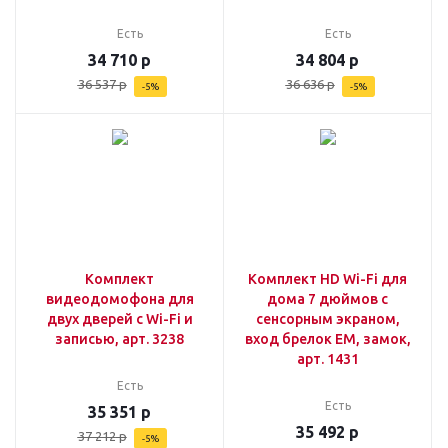
Есть
Есть
34 710
р
34 804
р
36 537
р
36 636
р
-
5
%
-
5
%
Комплект
Комплект HD Wi-Fi для
видеодомофона для
дома 7 дюймов с
двух дверей с Wi-Fi и
сенсорным экраном,
записью, арт. 3238
вход брелок EM, замок,
арт. 1431
Есть
Есть
35 351
р
35 492
р
37 212
р
-
5
%