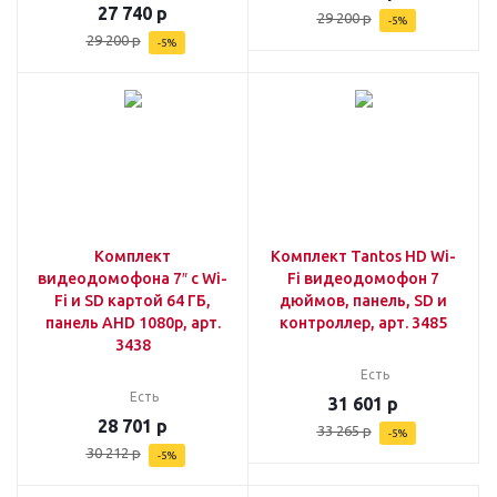
27 740
р
29 200
р
-
5
%
29 200
р
-
5
%
Комплект
Комплект Tantos HD Wi-
видеодомофона 7″ с Wi-
Fi видеодомофон 7
Fi и SD картой 64 ГБ,
дюймов, панель, SD и
панель AHD 1080p, арт.
контроллер, арт. 3485
3438
Есть
Есть
31 601
р
28 701
р
33 265
р
-
5
%
30 212
р
-
5
%