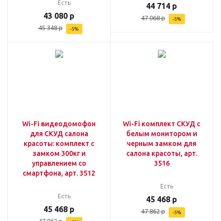
Есть
44 714
р
43 080
р
47 068
р
-
5
%
45 348
р
-
5
%
Wi-Fi видеодомофон
Wi-Fi комплект СКУД с
для СКУД салона
белым монитором и
красоты: комплект с
черным замком для
замком 300кг и
салона красоты, арт.
управлением со
3516
смартфона, арт. 3512
Есть
Есть
45 468
р
45 468
р
47 862
р
-
5
%
47 862
р