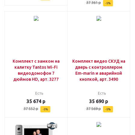
37 361
р
-
5
%
Комплект с замком на
Комплект видео СКУД на
калитку Tantos Wi-Fi
дверь с контроллером
видеодомофон 7
Em-marin и аварийной
дюймов HD, арт. 3277
кнопкой, арт. 3490
Есть
Есть
35 674
р
35 690
р
37 552
р
37 569
р
-
5
%
-
5
%