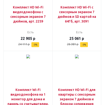
Комплект HD Wi-Fi
Комплект HD Wi-Fi с
видеодомофона с
сенсорным экраном 7
сенсорным экраном 7
дюймов и SD картой на
дюймов, арт. 2259
64Гб, арт. 3091
Есть
Есть
22 905
р
25 061
р
24 111
р
26 381
р
-
5
%
-
5
%
Комплект Wi-Fi
Комплект HD Wi-Fi для
видеодомофона на 1
квартиры с сенсорным
монитор для дома и
экраном 7 дюймов и
панель со считывателем,
блоком сопряжения