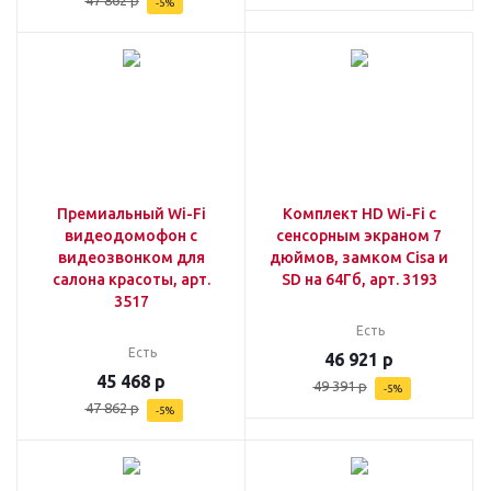
-
5
%
Премиальный Wi-Fi
Комплект HD Wi-Fi с
видеодомофон с
сенсорным экраном 7
видеозвонком для
дюймов, замком Cisa и
салона красоты, арт.
SD на 64Гб, арт. 3193
3517
Есть
Есть
46 921
р
45 468
р
49 391
р
-
5
%
47 862
р
-
5
%