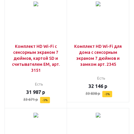
Комплект HD Wi-Fi с
Комплект HD Wi-Fi для
сенсорным экраном 7
дома с сенсорным
дюймов, картой SD и
экраном 7 дюймов и
считывателем EM, арт.
замком арт. 2345
3151
Есть
Есть
32 146
р
31 987
р
33 838
р
-
5
%
33 671
р
-
5
%