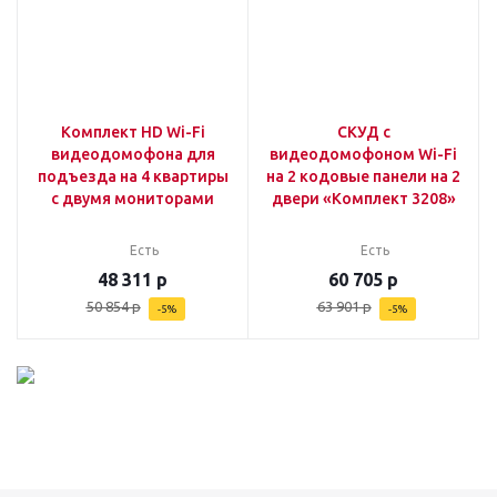
Комплект HD Wi-Fi
СКУД с
видеодомофона для
видеодомофоном Wi-Fi
подъезда на 4 квартиры
на 2 кодовые панели на 2
с двумя мониторами
двери «Комплект 3208»
Есть
Есть
48 311
р
60 705
р
50 854
р
63 901
р
-
5
%
-
5
%