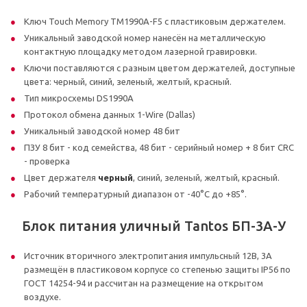
Ключ Touch Memory TM1990A-F5 с пластиковым держателем.
Уникальный заводской номер нанесён на металлическую
контактную площадку методом лазерной гравировки.
Ключи поставляются с разным цветом держателей, доступные
цвета: черный, синий, зеленый, желтый, красный.
Тип микросхемы DS1990A
Протокол обмена данных 1-Wire (Dallas)
Уникальный заводской номер 48 бит
ПЗУ 8 бит - код семейства, 48 бит - серийный номер + 8 бит CRC
- проверка
Цвет держателя
черный
, синий, зеленый, желтый, красный.
Рабочий температурный диапазон от -40°C до +85°.
Блок питания уличный Tantos БП-3А-У
Источник вторичного электропитания импульсный 12В, 3А
размещён в пластиковом корпусе со степенью защиты IP56 по
ГОСТ 14254-94 и рассчитан на размещение на открытом
воздухе.