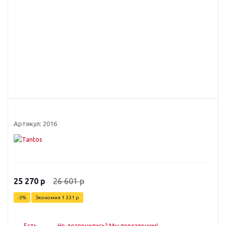
Артикул:
2016
26 601
р
25 270
р
-
5
%
Экономия
1 331
р
Есть
Не дозвонились? Мы перезвоним!