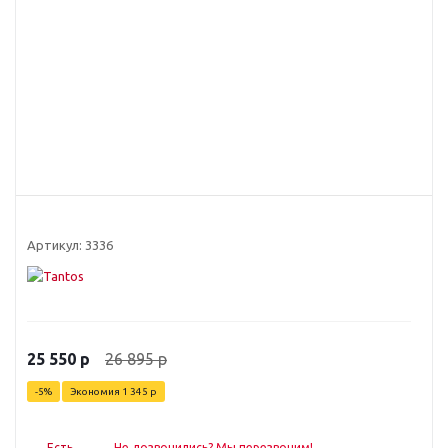
Артикул:
3336
26 895
р
25 550
р
-
5
%
Экономия
1 345
р
Есть
Не дозвонились? Мы перезвоним!