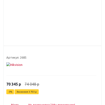
Артикул:
2685
74 048
р
70 345
р
-
5
%
Экономия
3 703
р
Мало
Не дозвонились? Мы перезвоним!