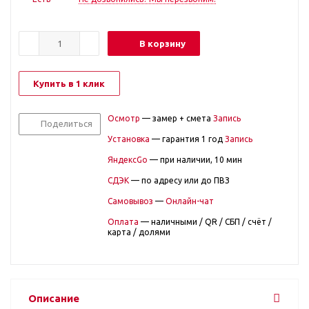
В корзину
Купить в 1 клик
Осмотр
— замер + смета
Запись
Поделиться
Установка
— гарантия 1 год
Запись
ЯндексGo
— при наличии, 10 мин
СДЭК
— по адресу или до ПВЗ
Самовывоз
—
Онлайн-чат
Оплата
— наличными / QR / СБП / счёт /
карта / долями
Описание