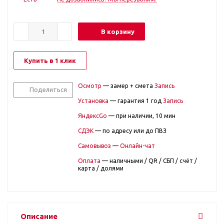
В корзину
Купить в 1 клик
Осмотр
— замер + смета
Запись
Поделиться
Установка
— гарантия 1 год
Запись
ЯндексGo
— при наличии, 10 мин
СДЭК
— по адресу или до ПВЗ
Самовывоз
—
Онлайн-чат
Оплата
— наличными / QR / СБП / счёт /
карта / долями
Описание