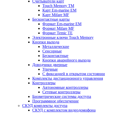
Считыватели карт
Touch Memory TM
Карт Em-marine EM
Карт Mifare MF
Бесконтактные карты
Формат Em-marine EM
Формат Mifare MF
Формат Temic TE
Электронные ключи Touch Memory
Кнопки выхода
Металлические
Сенсорные
Бесконтактные
Кнопки аварийного выхода
Доводчики дверные
Уличные
С фиксацией в открытом состоянии
Комплекты дистанционного управления
Контроллеры
Автономные контроллеры
Сетевые контроллеры
Биометрические системы доступа
Программное обеспечение
СКУД комплекты доступа
СКУД с комплектом видеодомофона