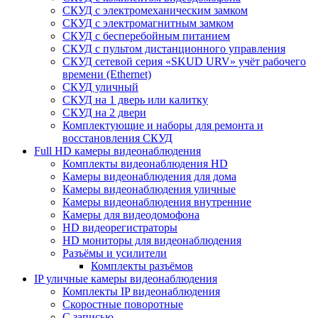
СКУД с электромеханическим замком
СКУД с электромагнитным замком
СКУД с бесперебойным питанием
СКУД с пультом дистанционного управления
СКУД сетевой серия «SKUD URV» учёт рабочего
времени (Ethernet)
СКУД уличный
СКУД на 1 дверь или калитку
СКУД на 2 двери
Комплектующие и наборы для ремонта и
восстановления СКУД
Full HD камеры видеонаблюдения
Комплекты видеонаблюдения HD
Камеры видеонаблюдения для дома
Камеры видеонаблюдения уличные
Камеры видеонаблюдения внутренние
Камеры для видеодомофона
HD видеорегистраторы
HD мониторы для видеонаблюдения
Разъёмы и усилители
Комплекты разъёмов
IP уличные камеры видеонаблюдения
Комплекты IP видеонаблюдения
Скоростные поворотные
С записью