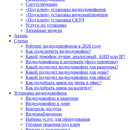
Сопутствующее
«Под ключ» установка видеодомофонов
«Под ключ» установка видеонаблюдения
«Под ключ» установка СКУД
Услуги по установке
Архивные модели
Акции
Статьи
Рейтинг видеодомофонов в 2026 году
Как подключить видеодомофон?
Какой домофон лучше: аналоговый, AHD или IP?
Видеодомофоны в интерьере (фото примерка)
Какой подходит видеодомофон для квартиры?
Какой подходит видеодомофон для дома?
Какой подходит видеодомофон для офиса?
Как подобрать замок на дверь в офис?
Как подобрать замок на калитку?
Установка видеодомофона
Видеодомофон в квартире
Видеодомофон в доме
Контроль доступа
Видеонаблюдение
Наборы услуг для оборудования
Готовые решения под ключ
Ремонт и диагностика