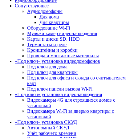
Радиооборудование
Сопутствующее
Аудиодомофоны
Для дома
Для квартиры
Оборудование Wi-Fi
Муляжи камер видеонаблюдения
Карты и диски SD, HDD
Термостаты и реле
Кронштейны и коробки
Провода и монтажные материалы
«Под ключ» установка видеодомофонов
Под ключ для дома
Под ключ для квартиры
Под ключ для офиса и склада со считывателем
карт
Под ключ панели вызова Wi-Fi
«Под ключ» установка видеонаблюдения
Видеокамеры 4G для строящихся домов с
установкой
Видеокамера Wi-Fi за дверью квартиры с
установкой
«Под ключ» установка СКУД
Автономный СКУД
Учёт рабочего времени