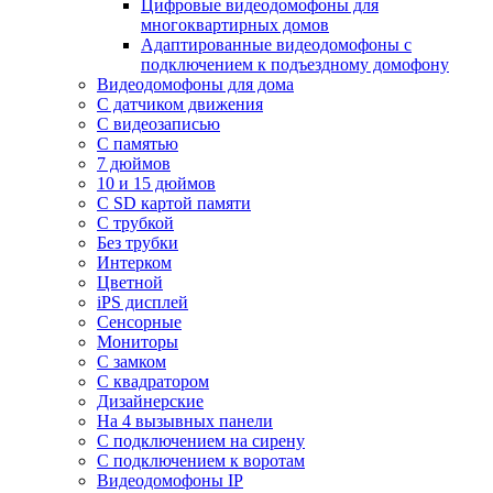
Цифровые видеодомофоны для
многоквартирных домов
Адаптированные видеодомофоны с
подключением к подъездному домофону
Видеодомофоны для дома
С датчиком движения
С видеозаписью
C памятью
7 дюймов
10 и 15 дюймов
С SD картой памяти
С трубкой
Без трубки
Интерком
Цветной
iPS дисплей
Сенсорные
Мониторы
С замком
C квадратором
Дизайнерские
На 4 вызывных панели
С подключением на сирену
С подключением к воротам
Видеодомофоны IP