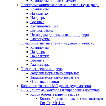
Комплекты панели с замком
Электромеханические замки на калитку и дверь
Комплекты
На калитку
На дверь
Врезные
Антипаника Cisa
Для домофона
Цилиндры для замка входной двери
Аксессуары
Электромагнитные замки на дверь и калитку
Комплекты
На дверь
На калитку
Врезные
Аксессуары
Электрозащелки на дверь
Защелки нормально открытые
Защелки нормально закрытые
Ответные планки
Блоки сопряжения МС для видеодомофона
СКУД системы контроля и управления доступом
Кодонаборные панели вызова
Кодонаборная панель со считывателем
Em, Te, Mf, Hid