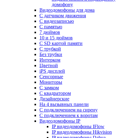
домофону
Видеодомофоны для дома
С датчиком движения
С видеозаписью
C памятью
7 дюймов
10 и 15 дюймов
С SD картой памяти
С трубкой
Без трубки
Интерком
Цветной
iPS дисплей
Сенсорные
Мониторы
С замком
C квадратором
Дизайнерские
На 4 вызывных панели
С подключением на сирену
С подключением к воротам
Видеодомофоны IP
IP видеодомофоны IFlow
IP видеодомофоны Hikvision
IP видеодомофоны Dahua