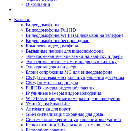
О компании
Каталог
Видеодомофоны
Видеодомофоны Full HD
Видеодомофоны WI-FI (видеовызов на телефон)
Видеодомофоны беспроводные
Комплект видеодомофона
Вызывные панели для видеодомофона
Электромеханические замки на калитку и дверь
Электромагнитные замки на дверь и калитку
Электрозащелки на дверь
Блоки сопряжения МС для видеодомофона
СКУД системы контроля и управления доступом
СКУД комплекты доступа
Full HD камеры видеонаблюдения
IP уличные камеры видеонаблюдения
WI-FI беспроводные камеры видеонаблюдения
Умный дом Smart Life
Автоматика для ворот
GSM сигнализация охранная для дома
Cистема оповещения и управления эвакуацией
Блоки питания 12В для камер замков скуд
Радиооборудование