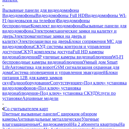
-
Вызывные панели для видеодомофона
Видеодомофоны
Видеодомофоны Full HD
Видеодомофоны WI-
FI (видеовызов на телефон)
Видеодомофоны
беспроводные
Комплект видеодомофона
Вызывные панели для
видеодомофона
Электромеханические замки на калитку и
дверь
Электромагнитные замки на дверь и
калитку
Электрозащелки на дверь
Блоки сопряжения МС для
видеодомофона
СКУД системы контроля и управления
доступом
СКУД комплекты доступа
Full HD камеры
видеонаблюдения
IP уличные камеры видеонаблюдения
WI-FI
беспроводные камеры видеонаблюдения
Умный дом Smart
Life
Автоматика для ворот
GSM сигнализация охранная для
дома
Cистема оповещения и управления эвакуацией
Блоки
питания 12В для камер замков
скуд
Радиооборудование
Сопутствующее
«Под ключ» установка
видеодомофонов
«Под ключ» установка
видеонаблюдения
«Под ключ» установка СКУД
Услуги по
установке
Архивные модели
-
Со считывателем карт
Цветные вызывные панели
С широким обзором
камеры
Антивандальные металлические
Уличные
влагозащищенные
С видеокамерой
На 2 абонента квартиры
На