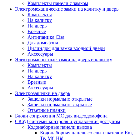
Комплекты панели с замком
Электромеханические замки на калитку и дверь
Комплекты
На калитку
На дверь
Врезные
Антипаника Cisa
Для домофона
Цилиндры для замка входной двери
Аксессуары
Электромагнитные замки на дверь и калитку
Комплекты
На дверь
На калитку
Врезные
Аксессуары
Электрозащелки на дверь
Защелки нормально открытые
Защелки нормально закрытые
Ответные планки
Блоки сопряжения МС для видеодомофона
СКУД системы контроля и управления доступом
Кодонаборные панели вызова
Кодонаборная панель со считывателем Em,
Te, Mf, Hid