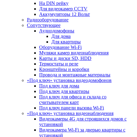
На DIN рейку
Для видеокамер CCTV
Аккумуляторы 12 Вольт
Радиооборудование
Сопутствующее
Аудиодомофоны
Для дома
Для квартиры
Оборудование Wi-Fi
Муляжи камер видеонаблюдения
Карты и диски SD, HDD
Термостаты и реле
Кронштейны и коробки
Провода и монтажные материалы
«Под ключ» установка видеодомофонов
Под ключ для дома
Под ключ для квартиры
Под ключ для офиса и склада со
считывателем карт
Под ключ панели вызова Wi-Fi
«Под ключ» установка видеонаблюдения
Видеокамеры 4G для строящихся домов с
установкой
Видеокамера Wi-Fi за дверью квартиры с
установкой