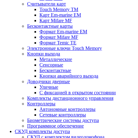
Считыватели карт
Touch Memory TM
Карт Em-marine EM
Карт Mifare MF
Бесконтактные карты
Формат Em-marine EM
Формат Mifare MF
Формат Temic TE
Электронные ключи Touch Memory
Кнопки выхода
Металлические
Сенсорные
Бесконтактные
Кнопки аварийного выхода
Доводчики дверные
Уличные
С фиксацией в открытом состоянии
Комплекты дистанционного управления
Контроллеры
Автономные контроллеры
Сетевые контроллеры
Биометрические системы доступа
Программное обеспечение
СКУД комплекты доступа
СКУД с комплектом видеодомофона