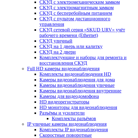
СКУД с электромеханическим замком
СКУД с электромагнитным замком
СКУД с бесперебойным питанием
СКУД с пультом дистанционного
управления
СКУД сетевой серия «SKUD URV» учёт
рабочего времени (Ethernet)
СКУД уличный
СКУД на 1 дверь или калитку
СКУД на 2 двери
Комплектующие и наборы для ремонта и
восстановления СКУД
Full HD камеры видеонаблюдения
Комплекты видеонаблюдения HD
Камеры видеонаблюдения для дома
Камеры видеонаблюдения уличные
Камеры видеонаблюдения внутренние
Камеры для видеодомофона
HD видеорегистраторы
HD мониторы для видеонаблюдения
Разъёмы и усилители
Комплекты разъёмов
IP уличные камеры видеонаблюдения
Комплекты IP видеонаблюдения
Скоростные поворотные