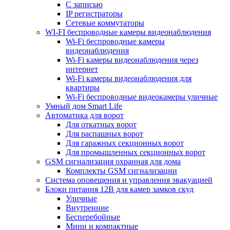
С записью
IP регистраторы
Сетевые коммутаторы
WI-FI беспроводные камеры видеонаблюдения
Wi-Fi беспроводные камеры
видеонаблюдения
Wi-Fi камеры видеонаблюдения через
интернет
Wi-Fi камеры видеонаблюдения для
квартиры
Wi-Fi беспроводные видеокамеры уличные
Умный дом Smart Life
Автоматика для ворот
Для откатных ворот
Для распашных ворот
Для гаражных секционных ворот
Для промышленных секционных ворот
GSM сигнализация охранная для дома
Комплекты GSM сигнализации
Cистема оповещения и управления эвакуацией
Блоки питания 12В для камер замков скуд
Уличные
Внутренние
Бесперебойные
Мини и компактные