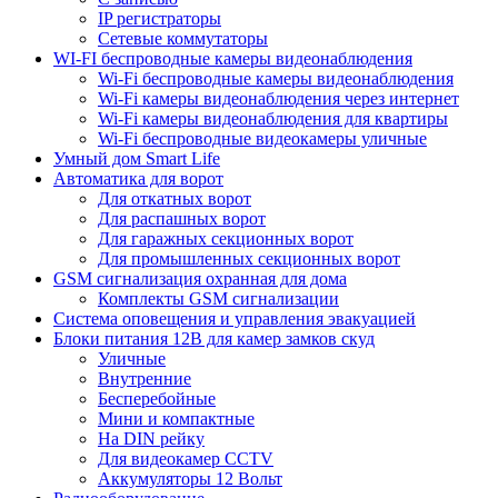
IP регистраторы
Сетевые коммутаторы
WI-FI беспроводные камеры видеонаблюдения
Wi-Fi беспроводные камеры видеонаблюдения
Wi-Fi камеры видеонаблюдения через интернет
Wi-Fi камеры видеонаблюдения для квартиры
Wi-Fi беспроводные видеокамеры уличные
Умный дом Smart Life
Автоматика для ворот
Для откатных ворот
Для распашных ворот
Для гаражных секционных ворот
Для промышленных секционных ворот
GSM сигнализация охранная для дома
Комплекты GSM сигнализации
Cистема оповещения и управления эвакуацией
Блоки питания 12В для камер замков скуд
Уличные
Внутренние
Бесперебойные
Мини и компактные
На DIN рейку
Для видеокамер CCTV
Аккумуляторы 12 Вольт