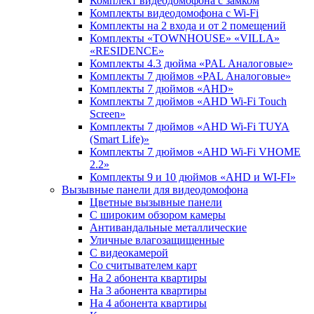
Комплект видеодомофона c замком
Комплекты видеодомофона с Wi-Fi
Комплекты на 2 входа и от 2 помещений
Комплекты «TOWNHOUSE» «VILLA»
«RESIDENCE»
Комплекты 4.3 дюйма «PAL Аналоговые»
Комплекты 7 дюймов «PAL Аналоговые»
Комплекты 7 дюймов «AHD»
Комплекты 7 дюймов «AHD Wi-Fi Touch
Screen»
Комплекты 7 дюймов «AHD Wi-Fi TUYA
(Smart Life)»
Комплекты 7 дюймов «AHD Wi-Fi VHOME
2.2»
Комплекты 9 и 10 дюймов «AHD и WI-FI»
Вызывные панели для видеодомофона
Цветные вызывные панели
С широким обзором камеры
Антивандальные металлические
Уличные влагозащищенные
С видеокамерой
Со считывателем карт
На 2 абонента квартиры
На 3 абонента квартиры
На 4 абонента квартиры