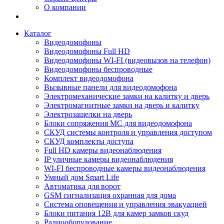
О компании
Каталог
Видеодомофоны
Видеодомофоны Full HD
Видеодомофоны WI-FI (видеовызов на телефон)
Видеодомофоны беспроводные
Комплект видеодомофона
Вызывные панели для видеодомофона
Электромеханические замки на калитку и дверь
Электромагнитные замки на дверь и калитку
Электрозащелки на дверь
Блоки сопряжения МС для видеодомофона
СКУД системы контроля и управления доступом
СКУД комплекты доступа
Full HD камеры видеонаблюдения
IP уличные камеры видеонаблюдения
WI-FI беспроводные камеры видеонаблюдения
Умный дом Smart Life
Автоматика для ворот
GSM сигнализация охранная для дома
Cистема оповещения и управления эвакуацией
Блоки питания 12В для камер замков скуд
Радиооборудование