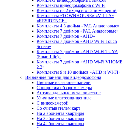
Комплект видеодомофона c замком
Комплекты видеодомофона с Wi-Fi
Комплекты на 2 входа и от 2 помещений
Комплекты «TOWNHOUSE» «VILLA»
«RESIDENCE»
Комплекты 4.3 дюйма «PAL Аналоговые»
Комплекты 7 дюймов «PAL Аналоговые»
Комплекты 7 дюймов «AHD»
Комплекты 7 дюймов «AHD Wi-Fi Touch
Screen»
Комплекты 7 дюймов «AHD Wi-Fi TUYA
(Smart Life)»
Комплекты 7 дюймов «AHD Wi-Fi VHOME
2.2»
Комплекты 9 и 10 дюймов «AHD и WI-FI»
Вызывные панели для видеодомофона
Цветные вызывные панели
С широким обзором камеры
Антивандальные металлические
Уличные влагозащищенные
С видеокамерой
Со считывателем карт
На 2 абонента квартиры
На 3 абонента квартиры
На 4 абонента квартиры