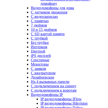
домофону
Видеодомофоны для дома
С датчиком движения
С видеозаписью
C памятью
7 дюймов
10 и 15 дюймов
С SD картой памяти
С трубкой
Без трубки
Интерком
Цветной
iPS дисплей
Сенсорные
Мониторы
С замком
C квадратором
Дизайнерские
На 4 вызывных панели
С подключением на сирену
С подключением к воротам
Видеодомофоны IP
IP видеодомофоны IFlow
IP видеодомофоны Hikvision
IP видеодомофоны Dahua