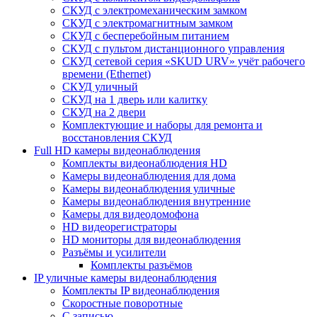
СКУД с электромеханическим замком
СКУД с электромагнитным замком
СКУД с бесперебойным питанием
СКУД с пультом дистанционного управления
СКУД сетевой серия «SKUD URV» учёт рабочего
времени (Ethernet)
СКУД уличный
СКУД на 1 дверь или калитку
СКУД на 2 двери
Комплектующие и наборы для ремонта и
восстановления СКУД
Full HD камеры видеонаблюдения
Комплекты видеонаблюдения HD
Камеры видеонаблюдения для дома
Камеры видеонаблюдения уличные
Камеры видеонаблюдения внутренние
Камеры для видеодомофона
HD видеорегистраторы
HD мониторы для видеонаблюдения
Разъёмы и усилители
Комплекты разъёмов
IP уличные камеры видеонаблюдения
Комплекты IP видеонаблюдения
Скоростные поворотные
С записью