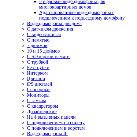
Цифровые видеодомофоны для
многоквартирных домов
Адаптированные видеодомофоны с
подключением к подъездному домофону
Видеодомофоны для дома
С датчиком движения
С видеозаписью
C памятью
7 дюймов
10 и 15 дюймов
С SD картой памяти
С трубкой
Без трубки
Интерком
Цветной
iPS дисплей
Сенсорные
Мониторы
С замком
C квадратором
Дизайнерские
На 4 вызывных панели
С подключением на сирену
С подключением к воротам
Видеодомофоны IP