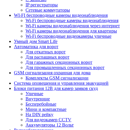
IP регистраторы
Сетевые коммутаторы
WI-FI беспроводные камеры видеонаблюдения
Wi-Fi беспроводные камеры видеонаблюдения
Wi-Fi камеры видеонаблюдения через интернет
Wi-Fi камеры видеонаблюдения для квартиры
Wi-Fi беспроводные видеокамеры уличные
Умный дом Smart Life
Автоматика для ворот
Для откатных ворот
Для распашных ворот
Для гаражных секционных ворот
Для промышленных секционных ворот
GSM сигнализация охранная для дома
Комплекты GSM сигнализации
Cистема оповещения и управления эвакуацией
Блоки питания 12В для камер замков скуд
Уличные
Внутренние
Бесперебойные
Мини и компактные
На DIN рейку
Для видеокамер CCTV
Аккумуляторы 12 Вольт