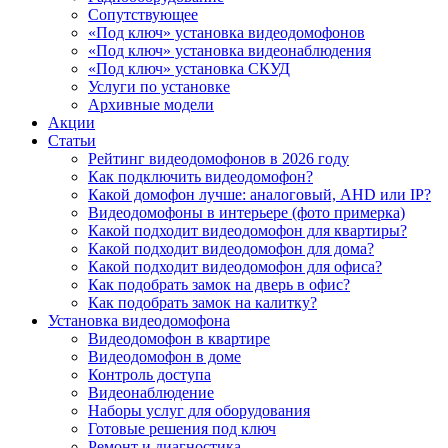
Сопутствующее
«Под ключ» установка видеодомофонов
«Под ключ» установка видеонаблюдения
«Под ключ» установка СКУД
Услуги по установке
Архивные модели
Акции
Статьи
Рейтинг видеодомофонов в 2026 году
Как подключить видеодомофон?
Какой домофон лучше: аналоговый, AHD или IP?
Видеодомофоны в интерьере (фото примерка)
Какой подходит видеодомофон для квартиры?
Какой подходит видеодомофон для дома?
Какой подходит видеодомофон для офиса?
Как подобрать замок на дверь в офис?
Как подобрать замок на калитку?
Установка видеодомофона
Видеодомофон в квартире
Видеодомофон в доме
Контроль доступа
Видеонаблюдение
Наборы услуг для оборудования
Готовые решения под ключ
Ремонт и диагностика