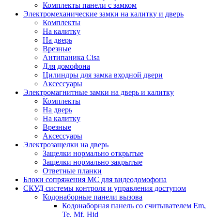
Комплекты панели с замком
Электромеханические замки на калитку и дверь
Комплекты
На калитку
На дверь
Врезные
Антипаника Cisa
Для домофона
Цилиндры для замка входной двери
Аксессуары
Электромагнитные замки на дверь и калитку
Комплекты
На дверь
На калитку
Врезные
Аксессуары
Электрозащелки на дверь
Защелки нормально открытые
Защелки нормально закрытые
Ответные планки
Блоки сопряжения МС для видеодомофона
СКУД системы контроля и управления доступом
Кодонаборные панели вызова
Кодонаборная панель со считывателем Em,
Te, Mf, Hid