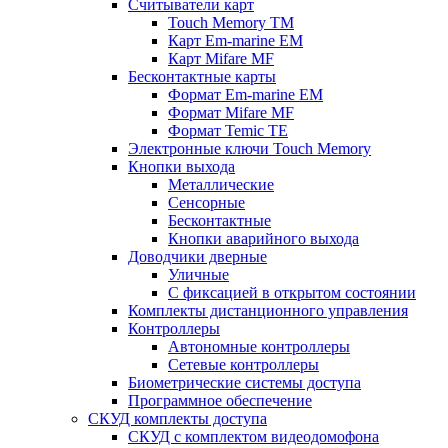
Считыватели карт
Touch Memory TM
Карт Em-marine EM
Карт Mifare MF
Бесконтактные карты
Формат Em-marine EM
Формат Mifare MF
Формат Temic TE
Электронные ключи Touch Memory
Кнопки выхода
Металлические
Сенсорные
Бесконтактные
Кнопки аварийного выхода
Доводчики дверные
Уличные
С фиксацией в открытом состоянии
Комплекты дистанционного управления
Контроллеры
Автономные контроллеры
Сетевые контроллеры
Биометрические системы доступа
Программное обеспечение
СКУД комплекты доступа
СКУД с комплектом видеодомофона