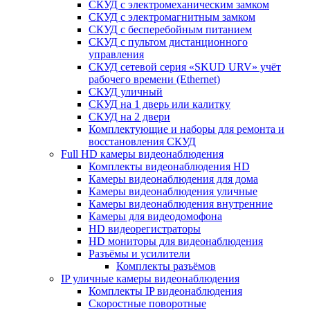
СКУД с электромеханическим замком
СКУД с электромагнитным замком
СКУД с бесперебойным питанием
СКУД с пультом дистанционного
управления
СКУД сетевой серия «SKUD URV» учёт
рабочего времени (Ethernet)
СКУД уличный
СКУД на 1 дверь или калитку
СКУД на 2 двери
Комплектующие и наборы для ремонта и
восстановления СКУД
Full HD камеры видеонаблюдения
Комплекты видеонаблюдения HD
Камеры видеонаблюдения для дома
Камеры видеонаблюдения уличные
Камеры видеонаблюдения внутренние
Камеры для видеодомофона
HD видеорегистраторы
HD мониторы для видеонаблюдения
Разъёмы и усилители
Комплекты разъёмов
IP уличные камеры видеонаблюдения
Комплекты IP видеонаблюдения
Скоростные поворотные