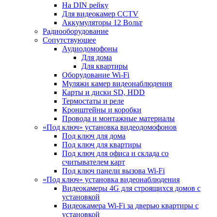
На DIN рейку
Для видеокамер CCTV
Аккумуляторы 12 Вольт
Радиооборудование
Сопутствующее
Аудиодомофоны
Для дома
Для квартиры
Оборудование Wi-Fi
Муляжи камер видеонаблюдения
Карты и диски SD, HDD
Термостаты и реле
Кронштейны и коробки
Провода и монтажные материалы
«Под ключ» установка видеодомофонов
Под ключ для дома
Под ключ для квартиры
Под ключ для офиса и склада со
считывателем карт
Под ключ панели вызова Wi-Fi
«Под ключ» установка видеонаблюдения
Видеокамеры 4G для строящихся домов с
установкой
Видеокамера Wi-Fi за дверью квартиры с
установкой