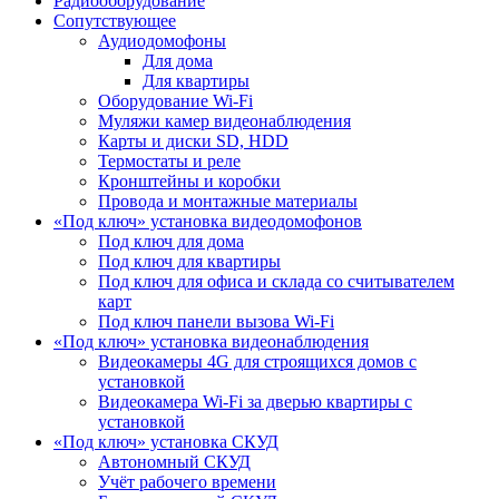
Радиооборудование
Сопутствующее
Аудиодомофоны
Для дома
Для квартиры
Оборудование Wi-Fi
Муляжи камер видеонаблюдения
Карты и диски SD, HDD
Термостаты и реле
Кронштейны и коробки
Провода и монтажные материалы
«Под ключ» установка видеодомофонов
Под ключ для дома
Под ключ для квартиры
Под ключ для офиса и склада со считывателем
карт
Под ключ панели вызова Wi-Fi
«Под ключ» установка видеонаблюдения
Видеокамеры 4G для строящихся домов с
установкой
Видеокамера Wi-Fi за дверью квартиры с
установкой
«Под ключ» установка СКУД
Автономный СКУД
Учёт рабочего времени