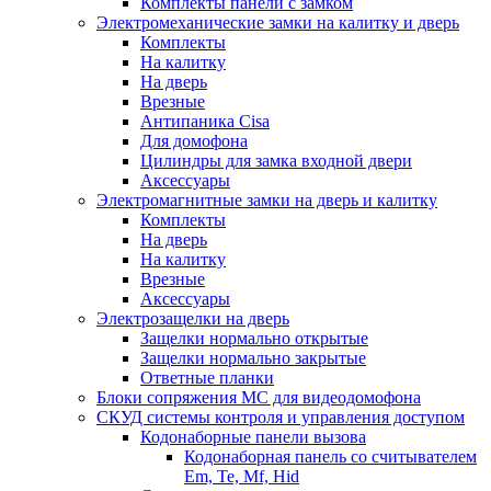
Комплекты панели с замком
Электромеханические замки на калитку и дверь
Комплекты
На калитку
На дверь
Врезные
Антипаника Cisa
Для домофона
Цилиндры для замка входной двери
Аксессуары
Электромагнитные замки на дверь и калитку
Комплекты
На дверь
На калитку
Врезные
Аксессуары
Электрозащелки на дверь
Защелки нормально открытые
Защелки нормально закрытые
Ответные планки
Блоки сопряжения МС для видеодомофона
СКУД системы контроля и управления доступом
Кодонаборные панели вызова
Кодонаборная панель со считывателем
Em, Te, Mf, Hid