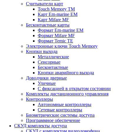
Считыватели карт
Touch Memory TM
Карт Em-marine EM
Карт Mifare MF
Бесконтактные карты
Формат Em-marine EM
Формат Mifare MF
Формат Temic TE
Электронные ключи Touch Memory
Кнопки выхода
Металлические
Сенсорные
Бесконтактные
Кнопки аварийного выхода
Доводчики дверные
Уличные
С фиксацией в открытом состоянии
Комплекты дистанционного управления
Контроллеры
Автономные контроллеры
Сетевые контроллеры
Биометрические системы доступа
Программное обеспечение
СКУД комплекты доступа
СКУД с комплектом видеодомофона