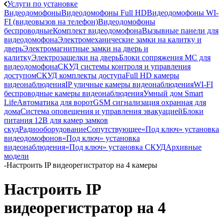
Услуги по установке
Видеодомофоны
Видеодомофоны Full HD
Видеодомофоны WI-
FI (видеовызов на телефон)
Видеодомофоны
беспроводные
Комплект видеодомофона
Вызывные панели для
видеодомофона
Электромеханические замки на калитку и
дверь
Электромагнитные замки на дверь и
калитку
Электрозащелки на дверь
Блоки сопряжения МС для
видеодомофона
СКУД системы контроля и управления
доступом
СКУД комплекты доступа
Full HD камеры
видеонаблюдения
IP уличные камеры видеонаблюдения
WI-FI
беспроводные камеры видеонаблюдения
Умный дом Smart
Life
Автоматика для ворот
GSM сигнализация охранная для
дома
Cистема оповещения и управления эвакуацией
Блоки
питания 12В для камер замков
скуд
Радиооборудование
Сопутствующее
«Под ключ» установка
видеодомофонов
«Под ключ» установка
видеонаблюдения
«Под ключ» установка СКУД
Архивные
модели
-
Настроить IP видеорегистратор на 4 камеры
Настроить IP
видеорегистратор на 4