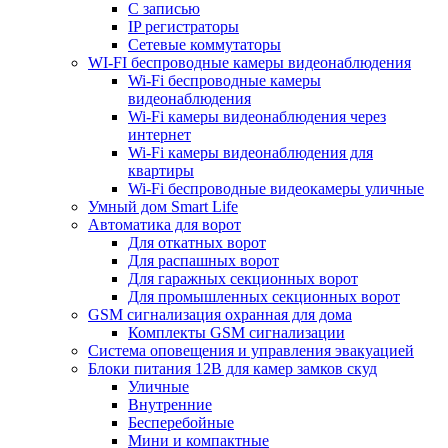
С записью
IP регистраторы
Сетевые коммутаторы
WI-FI беспроводные камеры видеонаблюдения
Wi-Fi беспроводные камеры
видеонаблюдения
Wi-Fi камеры видеонаблюдения через
интернет
Wi-Fi камеры видеонаблюдения для
квартиры
Wi-Fi беспроводные видеокамеры уличные
Умный дом Smart Life
Автоматика для ворот
Для откатных ворот
Для распашных ворот
Для гаражных секционных ворот
Для промышленных секционных ворот
GSM сигнализация охранная для дома
Комплекты GSM сигнализации
Cистема оповещения и управления эвакуацией
Блоки питания 12В для камер замков скуд
Уличные
Внутренние
Бесперебойные
Мини и компактные