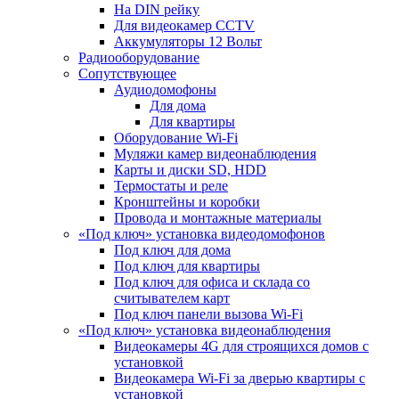
На DIN рейку
Для видеокамер CCTV
Аккумуляторы 12 Вольт
Радиооборудование
Сопутствующее
Аудиодомофоны
Для дома
Для квартиры
Оборудование Wi-Fi
Муляжи камер видеонаблюдения
Карты и диски SD, HDD
Термостаты и реле
Кронштейны и коробки
Провода и монтажные материалы
«Под ключ» установка видеодомофонов
Под ключ для дома
Под ключ для квартиры
Под ключ для офиса и склада со
считывателем карт
Под ключ панели вызова Wi-Fi
«Под ключ» установка видеонаблюдения
Видеокамеры 4G для строящихся домов с
установкой
Видеокамера Wi-Fi за дверью квартиры с
установкой