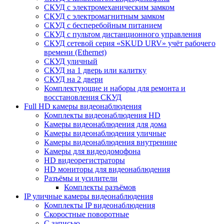
СКУД с электромеханическим замком
СКУД с электромагнитным замком
СКУД с бесперебойным питанием
СКУД с пультом дистанционного управления
СКУД сетевой серия «SKUD URV» учёт рабочего
времени (Ethernet)
СКУД уличный
СКУД на 1 дверь или калитку
СКУД на 2 двери
Комплектующие и наборы для ремонта и
восстановления СКУД
Full HD камеры видеонаблюдения
Комплекты видеонаблюдения HD
Камеры видеонаблюдения для дома
Камеры видеонаблюдения уличные
Камеры видеонаблюдения внутренние
Камеры для видеодомофона
HD видеорегистраторы
HD мониторы для видеонаблюдения
Разъёмы и усилители
Комплекты разъёмов
IP уличные камеры видеонаблюдения
Комплекты IP видеонаблюдения
Скоростные поворотные
С записью