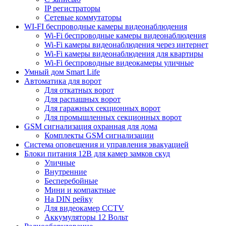
IP регистраторы
Сетевые коммутаторы
WI-FI беспроводные камеры видеонаблюдения
Wi-Fi беспроводные камеры видеонаблюдения
Wi-Fi камеры видеонаблюдения через интернет
Wi-Fi камеры видеонаблюдения для квартиры
Wi-Fi беспроводные видеокамеры уличные
Умный дом Smart Life
Автоматика для ворот
Для откатных ворот
Для распашных ворот
Для гаражных секционных ворот
Для промышленных секционных ворот
GSM сигнализация охранная для дома
Комплекты GSM сигнализации
Cистема оповещения и управления эвакуацией
Блоки питания 12В для камер замков скуд
Уличные
Внутренние
Бесперебойные
Мини и компактные
На DIN рейку
Для видеокамер CCTV
Аккумуляторы 12 Вольт