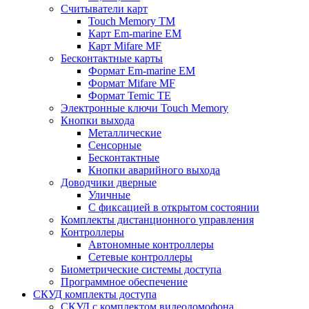
Считыватели карт
Touch Memory TM
Карт Em-marine EM
Карт Mifare MF
Бесконтактные карты
Формат Em-marine EM
Формат Mifare MF
Формат Temic TE
Электронные ключи Touch Memory
Кнопки выхода
Металлические
Сенсорные
Бесконтактные
Кнопки аварийного выхода
Доводчики дверные
Уличные
С фиксацией в открытом состоянии
Комплекты дистанционного управления
Контроллеры
Автономные контроллеры
Сетевые контроллеры
Биометрические системы доступа
Программное обеспечение
СКУД комплекты доступа
СКУД с комплектом видеодомофона