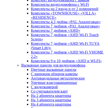
Комплект видеодомофона c замком
Комплекты видеодомофона с Wi-Fi
Комплекты на 2 входа и от 2 помещений
Комплекты «TOWNHOUSE» «VILLA»
«RESIDENCE»
Комплекты 4.3 дюйма «PAL Аналоговые»
Комплекты 7 дюймов «PAL Аналоговые»
Комплекты 7 дюймов «AHD»
Комплекты 7 дюймов «AHD Wi-Fi Touch
Screen»
Комплекты 7 дюймов «AHD Wi-Fi TUYA
(Smart Life)»
Комплекты 7 дюймов «AHD Wi-Fi VHOME
2.2»
Комплекты 9 и 10 дюймов «AHD и WI-FI»
Вызывные панели для видеодомофона
Цветные вызывные панели
С широким обзором камеры
Антивандальные металлические
Уличные влагозащищенные
С видеокамерой
Со считывателем карт
На 2 абонента квартиры
На 3 абонента квартиры
На 4 абонента квартиры