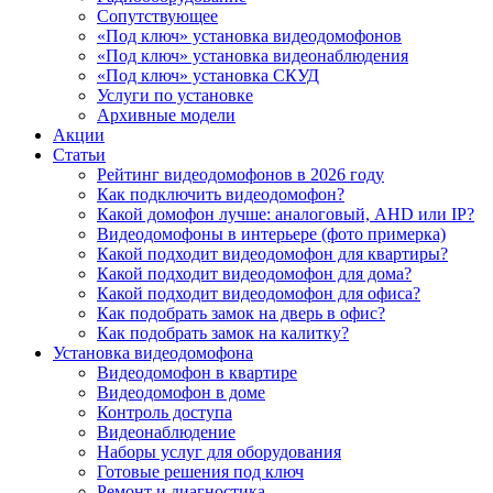
Сопутствующее
«Под ключ» установка видеодомофонов
«Под ключ» установка видеонаблюдения
«Под ключ» установка СКУД
Услуги по установке
Архивные модели
Акции
Статьи
Рейтинг видеодомофонов в 2026 году
Как подключить видеодомофон?
Какой домофон лучше: аналоговый, AHD или IP?
Видеодомофоны в интерьере (фото примерка)
Какой подходит видеодомофон для квартиры?
Какой подходит видеодомофон для дома?
Какой подходит видеодомофон для офиса?
Как подобрать замок на дверь в офис?
Как подобрать замок на калитку?
Установка видеодомофона
Видеодомофон в квартире
Видеодомофон в доме
Контроль доступа
Видеонаблюдение
Наборы услуг для оборудования
Готовые решения под ключ
Ремонт и диагностика