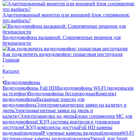
Адаптированный монитор или внешний блок сопряжения:
что выбрать?
Видеодомофона вызывной: Современные решения для
безопасности
Как подключить видеодомофон: пошаговая инструкция
Главная
-
Каталог
-
Видеодомофоны
Видеодомофоны Full HD
Видеодомофоны WI-FI (видеовызов
на телефон)
Видеодомофоны беспроводные
Комплект
видеодомофона
Вызывные панели для
видеодомофона
Электромеханические замки на калитку и
дверь
Электромагнитные замки на дверь и
калитку
Электрозащелки на дверь
Блоки сопряжения МС для
видеодомофона
СКУД системы контроля и управления
доступом
СКУД комплекты доступа
Full HD камеры
видеонаблюдения
IP уличные камеры видеонаблюдения
WI-FI
беспроводные камеры видеонаблюдения
Умный дом Smart