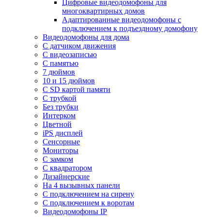
Цифровые видеодомофоны для
многоквартирных домов
Адаптированные видеодомофоны с
подключением к подъездному домофону
Видеодомофоны для дома
С датчиком движения
С видеозаписью
C памятью
7 дюймов
10 и 15 дюймов
С SD картой памяти
С трубкой
Без трубки
Интерком
Цветной
iPS дисплей
Сенсорные
Мониторы
С замком
C квадратором
Дизайнерские
На 4 вызывных панели
С подключением на сирену
С подключением к воротам
Видеодомофоны IP