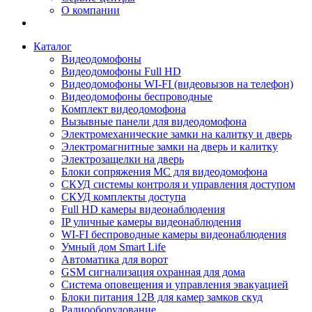
О компании
Каталог
Видеодомофоны
Видеодомофоны Full HD
Видеодомофоны WI-FI (видеовызов на телефон)
Видеодомофоны беспроводные
Комплект видеодомофона
Вызывные панели для видеодомофона
Электромеханические замки на калитку и дверь
Электромагнитные замки на дверь и калитку
Электрозащелки на дверь
Блоки сопряжения МС для видеодомофона
СКУД системы контроля и управления доступом
СКУД комплекты доступа
Full HD камеры видеонаблюдения
IP уличные камеры видеонаблюдения
WI-FI беспроводные камеры видеонаблюдения
Умный дом Smart Life
Автоматика для ворот
GSM сигнализация охранная для дома
Cистема оповещения и управления эвакуацией
Блоки питания 12В для камер замков скуд
Радиооборудование