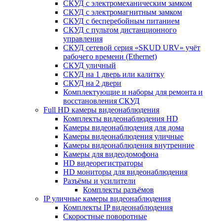
СКУД с электромеханическим замком
СКУД с электромагнитным замком
СКУД с бесперебойным питанием
СКУД с пультом дистанционного
управления
СКУД сетевой серия «SKUD URV» учёт
рабочего времени (Ethernet)
СКУД уличный
СКУД на 1 дверь или калитку
СКУД на 2 двери
Комплектующие и наборы для ремонта и
восстановления СКУД
Full HD камеры видеонаблюдения
Комплекты видеонаблюдения HD
Камеры видеонаблюдения для дома
Камеры видеонаблюдения уличные
Камеры видеонаблюдения внутренние
Камеры для видеодомофона
HD видеорегистраторы
HD мониторы для видеонаблюдения
Разъёмы и усилители
Комплекты разъёмов
IP уличные камеры видеонаблюдения
Комплекты IP видеонаблюдения
Скоростные поворотные