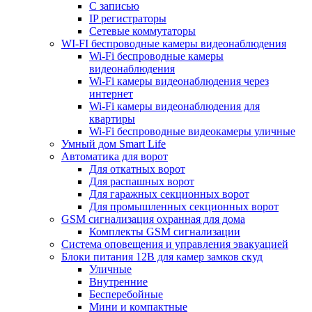
С записью
IP регистраторы
Сетевые коммутаторы
WI-FI беспроводные камеры видеонаблюдения
Wi-Fi беспроводные камеры
видеонаблюдения
Wi-Fi камеры видеонаблюдения через
интернет
Wi-Fi камеры видеонаблюдения для
квартиры
Wi-Fi беспроводные видеокамеры уличные
Умный дом Smart Life
Автоматика для ворот
Для откатных ворот
Для распашных ворот
Для гаражных секционных ворот
Для промышленных секционных ворот
GSM сигнализация охранная для дома
Комплекты GSM сигнализации
Cистема оповещения и управления эвакуацией
Блоки питания 12В для камер замков скуд
Уличные
Внутренние
Бесперебойные
Мини и компактные