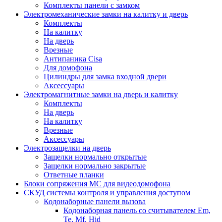
Комплекты панели с замком
Электромеханические замки на калитку и дверь
Комплекты
На калитку
На дверь
Врезные
Антипаника Cisa
Для домофона
Цилиндры для замка входной двери
Аксессуары
Электромагнитные замки на дверь и калитку
Комплекты
На дверь
На калитку
Врезные
Аксессуары
Электрозащелки на дверь
Защелки нормально открытые
Защелки нормально закрытые
Ответные планки
Блоки сопряжения МС для видеодомофона
СКУД системы контроля и управления доступом
Кодонаборные панели вызова
Кодонаборная панель со считывателем Em,
Te, Mf, Hid