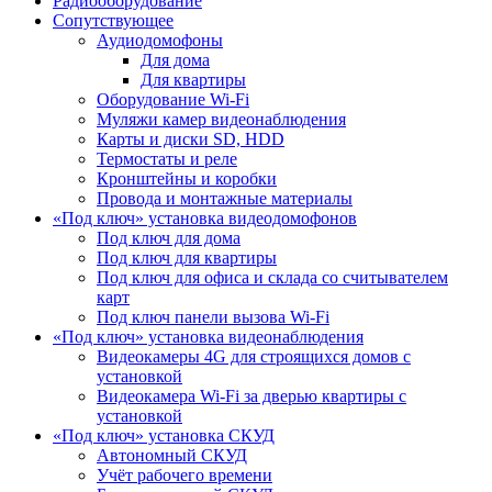
Радиооборудование
Сопутствующее
Аудиодомофоны
Для дома
Для квартиры
Оборудование Wi-Fi
Муляжи камер видеонаблюдения
Карты и диски SD, HDD
Термостаты и реле
Кронштейны и коробки
Провода и монтажные материалы
«Под ключ» установка видеодомофонов
Под ключ для дома
Под ключ для квартиры
Под ключ для офиса и склада со считывателем
карт
Под ключ панели вызова Wi-Fi
«Под ключ» установка видеонаблюдения
Видеокамеры 4G для строящихся домов с
установкой
Видеокамера Wi-Fi за дверью квартиры с
установкой
«Под ключ» установка СКУД
Автономный СКУД
Учёт рабочего времени