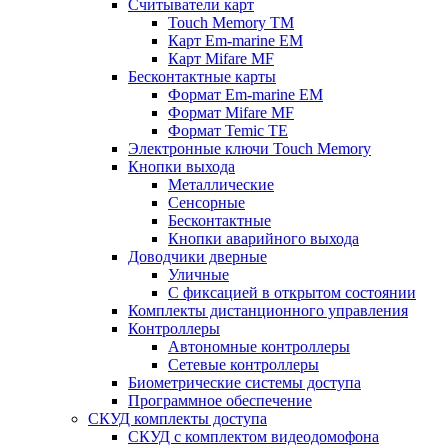
Считыватели карт
Touch Memory TM
Карт Em-marine EM
Карт Mifare MF
Бесконтактные карты
Формат Em-marine EM
Формат Mifare MF
Формат Temic TE
Электронные ключи Touch Memory
Кнопки выхода
Металлические
Сенсорные
Бесконтактные
Кнопки аварийного выхода
Доводчики дверные
Уличные
С фиксацией в открытом состоянии
Комплекты дистанционного управления
Контроллеры
Автономные контроллеры
Сетевые контроллеры
Биометрические системы доступа
Программное обеспечение
СКУД комплекты доступа
СКУД с комплектом видеодомофона