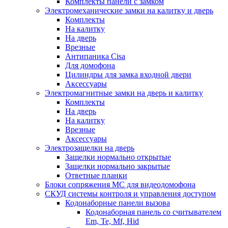
Комплекты панели с замком
Электромеханические замки на калитку и дверь
Комплекты
На калитку
На дверь
Врезные
Антипаника Cisa
Для домофона
Цилиндры для замка входной двери
Аксессуары
Электромагнитные замки на дверь и калитку
Комплекты
На дверь
На калитку
Врезные
Аксессуары
Электрозащелки на дверь
Защелки нормально открытые
Защелки нормально закрытые
Ответные планки
Блоки сопряжения МС для видеодомофона
СКУД системы контроля и управления доступом
Кодонаборные панели вызова
Кодонаборная панель со считывателем
Em, Te, Mf, Hid