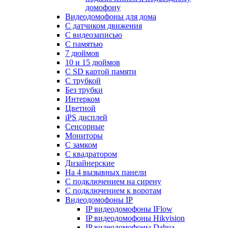
домофону
Видеодомофоны для дома
С датчиком движения
С видеозаписью
C памятью
7 дюймов
10 и 15 дюймов
С SD картой памяти
С трубкой
Без трубки
Интерком
Цветной
iPS дисплей
Сенсорные
Мониторы
С замком
C квадратором
Дизайнерские
На 4 вызывных панели
С подключением на сирену
С подключением к воротам
Видеодомофоны IP
IP видеодомофоны IFlow
IP видеодомофоны Hikvision
IP видеодомофоны Dahua