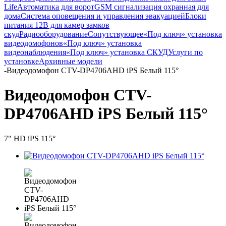
Life
Автоматика для ворот
GSM сигнализация охранная для
дома
Cистема оповещения и управления эвакуацией
Блоки
питания 12В для камер замков
скуд
Радиооборудование
Сопутствующее
«Под ключ» установка
видеодомофонов
«Под ключ» установка
видеонаблюдения
«Под ключ» установка СКУД
Услуги по
установке
Архивные модели
-
Видеодомофон CTV-DP4706AHD iPS Белый 115°
Видеодомофон CTV-
DP4706AHD iPS Белый 115°
7" HD iPS 115°