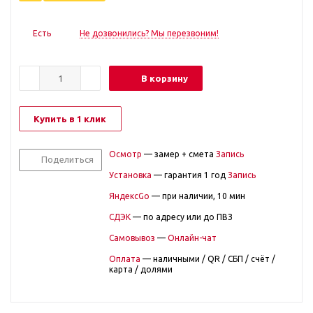
Есть
Не дозвонились? Мы перезвоним!
В корзину
Купить в 1 клик
Осмотр
— замер + смета
Запись
Поделиться
Установка
— гарантия 1 год
Запись
ЯндексGo
— при наличии, 10 мин
СДЭК
— по адресу или до ПВЗ
Самовывоз
—
Онлайн-чат
Оплата
— наличными / QR / СБП / счёт /
карта / долями