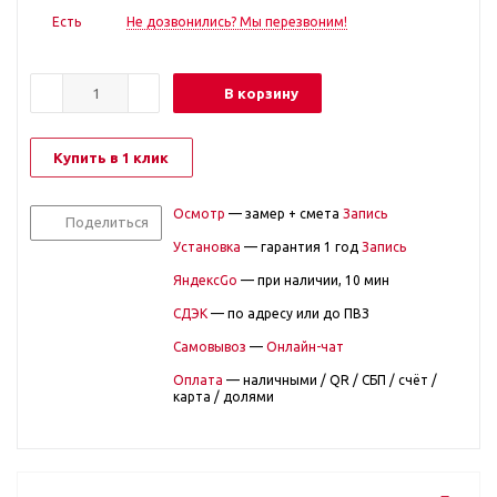
Есть
Не дозвонились? Мы перезвоним!
В корзину
Купить в 1 клик
Осмотр
— замер + смета
Запись
Поделиться
Установка
— гарантия 1 год
Запись
ЯндексGo
— при наличии, 10 мин
СДЭК
— по адресу или до ПВЗ
Самовывоз
—
Онлайн-чат
Оплата
— наличными / QR / СБП / счёт /
карта / долями