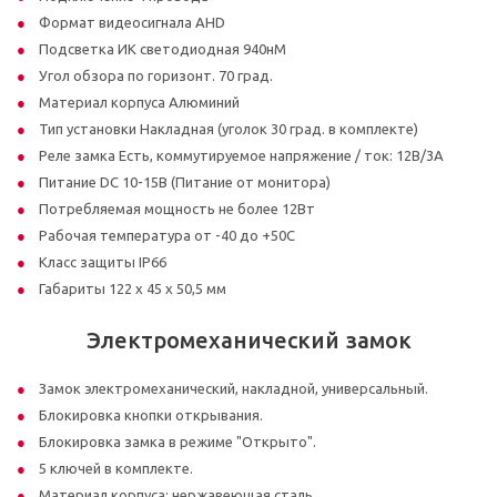
Формат видеосигнала AHD
Подсветка ИК светодиодная 940нМ
Угол обзора по горизонт. 70 град.
Материал корпуса Алюминий
Тип установки Накладная (уголок 30 град. в комплекте)
Реле замка Есть, коммутируемое напряжение / ток: 12В/3А
Питание DC 10-15В (Питание от монитора)
Потребляемая мощность не более 12Вт
Рабочая температура от -40 до +50С
Класс защиты IP66
Габариты 122 x 45 x 50,5 мм
Электромеханический замок
Замок электромеханический, накладной, универсальный.
Блокировка кнопки открывания.
Блокировка замка в режиме "Открыто".
5 ключей в комплекте.
Материал корпуса: нержавеющая сталь.