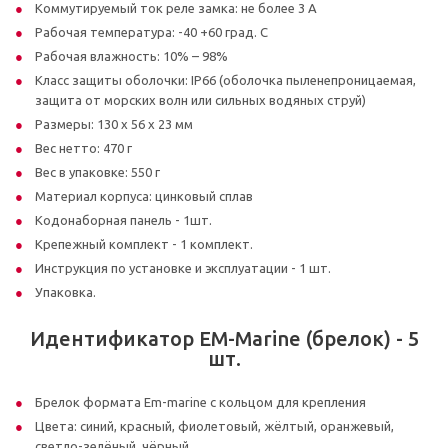
Коммутируемый ток реле замка: не более 3 А
Рабочая температура: -40 +60 град. С
Рабочая влажность: 10% – 98%
Класс защиты оболочки: IP66 (оболочка пыленепроницаемая,
защита от морских волн или сильных водяных струй)
Размеры: 130 х 56 х 23 мм
Вес нетто: 470 г
Вес в упаковке: 550 г
Материал корпуса: цинковый сплав
Кодонаборная панель - 1шт.
Крепежный комплект - 1 комплект.
Инструкция по установке и эксплуатации - 1 шт.
Упаковка.
Идентификатор EM-Marine (брелок) - 5
шт.
Брелок формата Em-marine с кольцом для крепления
Цвета: синий, красный, фиолетовый, жёлтый, оранжевый,
светло-зелёный, чёрный.