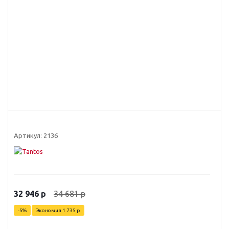
Артикул:
2136
34 681
р
32 946
р
-
5
%
Экономия
1 735
р