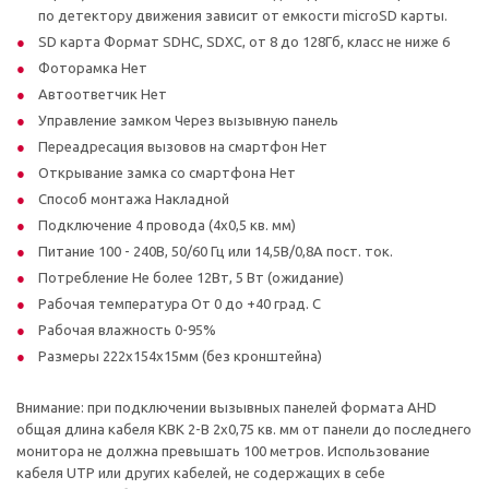
по детектору движения зависит от емкости microSD карты.
SD карта Формат SDHC, SDXC, от 8 до 128Гб, класс не ниже 6
Фоторамка Нет
Автоответчик Нет
Управление замком Через вызывную панель
Переадресация вызовов на смартфон Нет
Открывание замка со смартфона Нет
Способ монтажа Накладной
Подключение 4 провода (4х0,5 кв. мм)
Питание 100 - 240В, 50/60 Гц или 14,5В/0,8А пост. ток.
Потребление Не более 12Вт, 5 Вт (ожидание)
Рабочая температура От 0 до +40 град. С
Рабочая влажность 0-95%
Размеры 222х154х15мм (без кронштейна)
Внимание: при подключении вызывных панелей формата AHD
общая длина кабеля КВК 2-В 2х0,75 кв. мм от панели до последнего
монитора не должна превышать 100 метров. Использование
кабеля UTP или других кабелей, не содержащих в себе