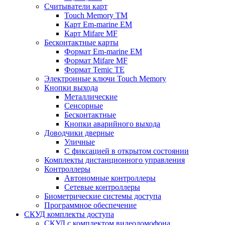
Считыватели карт
Touch Memory TM
Карт Em-marine EM
Карт Mifare MF
Бесконтактные карты
Формат Em-marine EM
Формат Mifare MF
Формат Temic TE
Электронные ключи Touch Memory
Кнопки выхода
Металлические
Сенсорные
Бесконтактные
Кнопки аварийного выхода
Доводчики дверные
Уличные
С фиксацией в открытом состоянии
Комплекты дистанционного управления
Контроллеры
Автономные контроллеры
Сетевые контроллеры
Биометрические системы доступа
Программное обеспечение
СКУД комплекты доступа
СКУД с комплектом видеодомофона