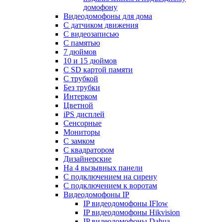
домофону
Видеодомофоны для дома
С датчиком движения
С видеозаписью
C памятью
7 дюймов
10 и 15 дюймов
С SD картой памяти
С трубкой
Без трубки
Интерком
Цветной
iPS дисплей
Сенсорные
Мониторы
С замком
C квадратором
Дизайнерские
На 4 вызывных панели
С подключением на сирену
С подключением к воротам
Видеодомофоны IP
IP видеодомофоны IFlow
IP видеодомофоны Hikvision
IP видеодомофоны Dahua