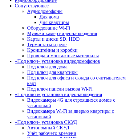
Радиооборудование
Сопутствующее
Аудиодомофоны
Для дома
Для квартиры
Оборудование Wi-Fi
Муляжи камер видеонаблюдения
Карты и диски SD, HDD
Термостаты и реле
Кронштейны и коробки
Провода и монтажные материалы
«Под ключ» установка видеодомофонов
Под ключ для дома
Под ключ для квартиры
Под ключ для офиса и склада со считывателем
карт
Под ключ панели вызова Wi-Fi
«Под ключ» установка видеонаблюдения
Видеокамеры 4G для строящихся домов с
установкой
Видеокамера Wi-Fi за дверью квартиры с
установкой
«Под ключ» установка СКУД
Автономный СКУД
Учёт рабочего времени