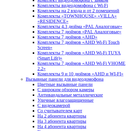
Комплект видеодомофона c замком
Комплекты видеодомофона с Wi-Fi
Комплекты на 2 входа и от 2 помещений
Комплекты «TOWNHOUSE» «VILLA»
«RESIDENCE»
Комплекты 4.3 дюйма «PAL Аналоговые»
Комплекты 7 дюймов «PAL Аналоговые»
Комплекты 7 дюймов «AHD»
Комплекты 7 дюймов «AHD Wi-Fi Touch
Screen»
Комплекты 7 дюймов «AHD Wi-Fi TUYA
(Smart Life)»
Комплекты 7 дюймов «AHD Wi-Fi VHOME
2.2»
Комплекты 9 и 10 дюймов «AHD и WI-FI»
Вызывные панели для видеодомофона
Цветные вызывные панели
С широким обзором камеры
Антивандальные металлические
Уличные влагозащищенные
С видеокамерой
Со считывателем карт
На 2 абонента квартиры
На 3 абонента квартиры
На 4 абонента квартиры