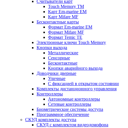
Считыватели карт
Touch Memory TM
Карт Em-marine EM
Карт Mifare MF
Бесконтактные карты
Формат Em-marine EM
Формат Mifare MF
Формат Temic TE
Электронные ключи Touch Memory
Кнопки выхода
Металлические
Сенсорные
Бесконтактные
Кнопки аварийного выхода
Доводчики дверные
Уличные
С фиксацией в открытом состоянии
Комплекты дистанционного управления
Контроллеры
Автономные контроллеры
Сетевые контроллеры
Биометрические системы доступа
Программное обеспечение
СКУД комплекты доступа
СКУД с комплектом видеодомофона