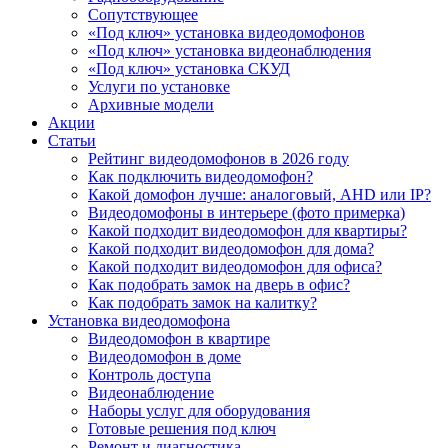
Сопутствующее
«Под ключ» установка видеодомофонов
«Под ключ» установка видеонаблюдения
«Под ключ» установка СКУД
Услуги по установке
Архивные модели
Акции
Статьи
Рейтинг видеодомофонов в 2026 году
Как подключить видеодомофон?
Какой домофон лучше: аналоговый, AHD или IP?
Видеодомофоны в интерьере (фото примерка)
Какой подходит видеодомофон для квартиры?
Какой подходит видеодомофон для дома?
Какой подходит видеодомофон для офиса?
Как подобрать замок на дверь в офис?
Как подобрать замок на калитку?
Установка видеодомофона
Видеодомофон в квартире
Видеодомофон в доме
Контроль доступа
Видеонаблюдение
Наборы услуг для оборудования
Готовые решения под ключ
Ремонт и диагностика