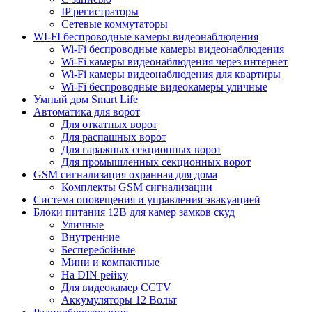
IP регистраторы
Сетевые коммутаторы
WI-FI беспроводные камеры видеонаблюдения
Wi-Fi беспроводные камеры видеонаблюдения
Wi-Fi камеры видеонаблюдения через интернет
Wi-Fi камеры видеонаблюдения для квартиры
Wi-Fi беспроводные видеокамеры уличные
Умный дом Smart Life
Автоматика для ворот
Для откатных ворот
Для распашных ворот
Для гаражных секционных ворот
Для промышленных секционных ворот
GSM сигнализация охранная для дома
Комплекты GSM сигнализации
Cистема оповещения и управления эвакуацией
Блоки питания 12В для камер замков скуд
Уличные
Внутренние
Бесперебойные
Мини и компактные
На DIN рейку
Для видеокамер CCTV
Аккумуляторы 12 Вольт