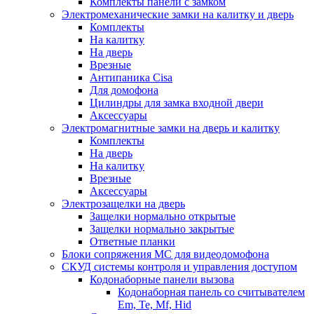
Комплекты панели с замком
Электромеханические замки на калитку и дверь
Комплекты
На калитку
На дверь
Врезные
Антипаника Cisa
Для домофона
Цилиндры для замка входной двери
Аксессуары
Электромагнитные замки на дверь и калитку
Комплекты
На дверь
На калитку
Врезные
Аксессуары
Электрозащелки на дверь
Защелки нормально открытые
Защелки нормально закрытые
Ответные планки
Блоки сопряжения МС для видеодомофона
СКУД системы контроля и управления доступом
Кодонаборные панели вызова
Кодонаборная панель со считывателем
Em, Te, Mf, Hid