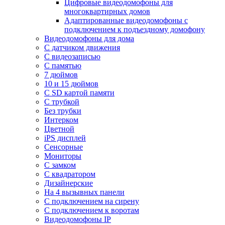
Цифровые видеодомофоны для
многоквартирных домов
Адаптированные видеодомофоны с
подключением к подъездному домофону
Видеодомофоны для дома
С датчиком движения
С видеозаписью
C памятью
7 дюймов
10 и 15 дюймов
С SD картой памяти
С трубкой
Без трубки
Интерком
Цветной
iPS дисплей
Сенсорные
Мониторы
С замком
C квадратором
Дизайнерские
На 4 вызывных панели
С подключением на сирену
С подключением к воротам
Видеодомофоны IP