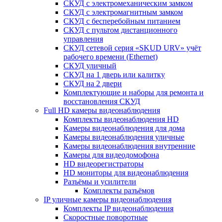
СКУД с электромеханическим замком
СКУД с электромагнитным замком
СКУД с бесперебойным питанием
СКУД с пультом дистанционного
управления
СКУД сетевой серия «SKUD URV» учёт
рабочего времени (Ethernet)
СКУД уличный
СКУД на 1 дверь или калитку
СКУД на 2 двери
Комплектующие и наборы для ремонта и
восстановления СКУД
Full HD камеры видеонаблюдения
Комплекты видеонаблюдения HD
Камеры видеонаблюдения для дома
Камеры видеонаблюдения уличные
Камеры видеонаблюдения внутренние
Камеры для видеодомофона
HD видеорегистраторы
HD мониторы для видеонаблюдения
Разъёмы и усилители
Комплекты разъёмов
IP уличные камеры видеонаблюдения
Комплекты IP видеонаблюдения
Скоростные поворотные