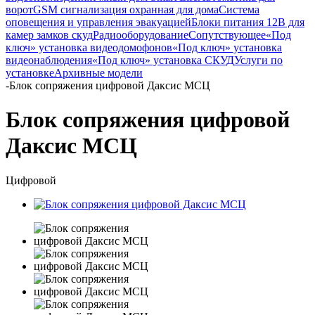
ворот
GSM сигнализация охранная для дома
Cистема
оповещения и управления эвакуацией
Блоки питания 12В для
камер замков скуд
Радиооборудование
Сопутствующее
«Под
ключ» установка видеодомофонов
«Под ключ» установка
видеонаблюдения
«Под ключ» установка СКУД
Услуги по
установке
Архивные модели
-
Блок сопряжения цифровой Даксис МСЦ
Блок сопряжения цифровой
Даксис МСЦ
Цифровой