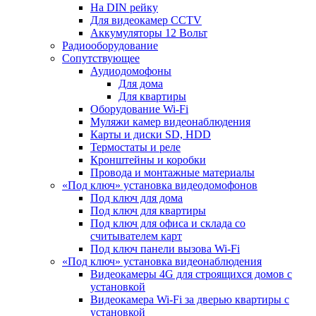
На DIN рейку
Для видеокамер CCTV
Аккумуляторы 12 Вольт
Радиооборудование
Сопутствующее
Аудиодомофоны
Для дома
Для квартиры
Оборудование Wi-Fi
Муляжи камер видеонаблюдения
Карты и диски SD, HDD
Термостаты и реле
Кронштейны и коробки
Провода и монтажные материалы
«Под ключ» установка видеодомофонов
Под ключ для дома
Под ключ для квартиры
Под ключ для офиса и склада со
считывателем карт
Под ключ панели вызова Wi-Fi
«Под ключ» установка видеонаблюдения
Видеокамеры 4G для строящихся домов с
установкой
Видеокамера Wi-Fi за дверью квартиры с
установкой