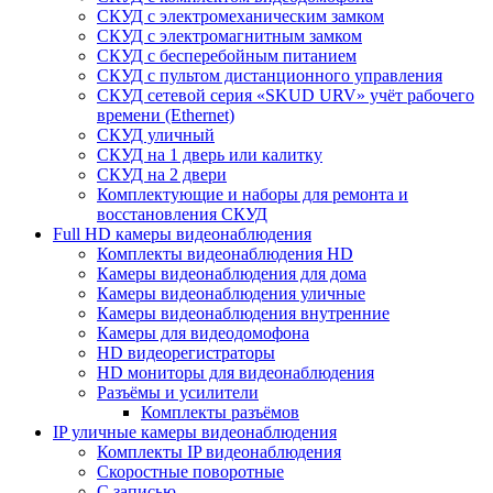
СКУД с электромеханическим замком
СКУД с электромагнитным замком
СКУД с бесперебойным питанием
СКУД с пультом дистанционного управления
СКУД сетевой серия «SKUD URV» учёт рабочего
времени (Ethernet)
СКУД уличный
СКУД на 1 дверь или калитку
СКУД на 2 двери
Комплектующие и наборы для ремонта и
восстановления СКУД
Full HD камеры видеонаблюдения
Комплекты видеонаблюдения HD
Камеры видеонаблюдения для дома
Камеры видеонаблюдения уличные
Камеры видеонаблюдения внутренние
Камеры для видеодомофона
HD видеорегистраторы
HD мониторы для видеонаблюдения
Разъёмы и усилители
Комплекты разъёмов
IP уличные камеры видеонаблюдения
Комплекты IP видеонаблюдения
Скоростные поворотные
С записью