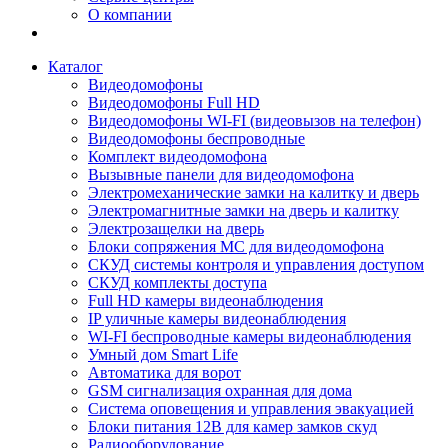
О компании
Каталог
Видеодомофоны
Видеодомофоны Full HD
Видеодомофоны WI-FI (видеовызов на телефон)
Видеодомофоны беспроводные
Комплект видеодомофона
Вызывные панели для видеодомофона
Электромеханические замки на калитку и дверь
Электромагнитные замки на дверь и калитку
Электрозащелки на дверь
Блоки сопряжения МС для видеодомофона
СКУД системы контроля и управления доступом
СКУД комплекты доступа
Full HD камеры видеонаблюдения
IP уличные камеры видеонаблюдения
WI-FI беспроводные камеры видеонаблюдения
Умный дом Smart Life
Автоматика для ворот
GSM сигнализация охранная для дома
Cистема оповещения и управления эвакуацией
Блоки питания 12В для камер замков скуд
Радиооборудование