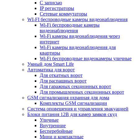
С записью
IP регистраторы
Сетевые коммутаторы
WI-FI беспроводные камеры видеонаблюдения
Wi-Fi беспроводные камеры
видеонаблюдения
Wi-Fi камеры видеонаблюдения через
интернет
Wi-Fi камеры видеонаблюдения для
квартиры
Wi-Fi беспроводные видеокамеры уличные
Умный дом Smart Life
Автоматика для ворот
Для откатных ворот
Для распашных ворот
Для гаражных секционных ворот
Для промышленных секционных ворот
GSM сигнализация охранная для дома
Комплекты GSM сигнализации
Cистема оповещения и управления эвакуацией
Блоки питания 12В для камер замков скуд
Уличные
Внутренние
Бесперебойные
Мини и компактные