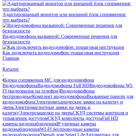
Адаптированный монитор или внешний блок сопряжения:
что выбрать?
Видеодомофона вызывной: Современные решения для
безопасности
Как подключить видеодомофон: пошаговая инструкция
Главная
-
Каталог
-
Блоки сопряжения МС для видеодомофона
Видеодомофоны
Видеодомофоны Full HD
Видеодомофоны WI-
FI (видеовызов на телефон)
Видеодомофоны
беспроводные
Комплект видеодомофона
Вызывные панели для
видеодомофона
Электромеханические замки на калитку и
дверь
Электромагнитные замки на дверь и
калитку
Электрозащелки на дверь
СКУД системы контроля и
управления доступом
СКУД комплекты доступа
Full HD
камеры видеонаблюдения
IP уличные камеры
видеонаблюдения
WI-FI беспроводные камеры
видеонаблюдения
Умный дом Smart Life
Автоматика для