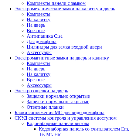
Комплекты панели с замком
Электромеханические замки на калитку и дверь
Комплекты
На калитку
На дверь
Врезные
Антипаника Cisa
Для домофона
Цилиндры для замка входной двери
Аксессуары
Электромагнитные замки на дверь и калитку
Комплекты
На дверь
На калитку
Врезные
Аксессуары
Электрозащелки на дверь
Защелки нормально открытые
Защелки нормально закрытые
Ответные планки
Блоки сопряжения МС для видеодомофона
СКУД системы контроля и управления доступом
Кодонаборные панели вызова
Кодонаборная панель со считывателем Em,
Te, Mf, Hid