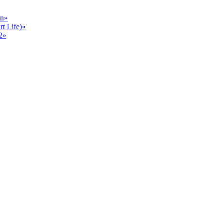
en»
 Life)»
2»