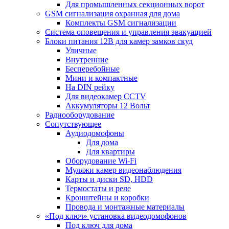
Для промышленных секционных ворот
GSM сигнализация охранная для дома
Комплекты GSM сигнализации
Cистема оповещения и управления эвакуацией
Блоки питания 12В для камер замков скуд
Уличные
Внутренние
Бесперебойные
Мини и компактные
На DIN рейку
Для видеокамер CCTV
Аккумуляторы 12 Вольт
Радиооборудование
Сопутствующее
Аудиодомофоны
Для дома
Для квартиры
Оборудование Wi-Fi
Муляжи камер видеонаблюдения
Карты и диски SD, HDD
Термостаты и реле
Кронштейны и коробки
Провода и монтажные материалы
«Под ключ» установка видеодомофонов
Под ключ для дома