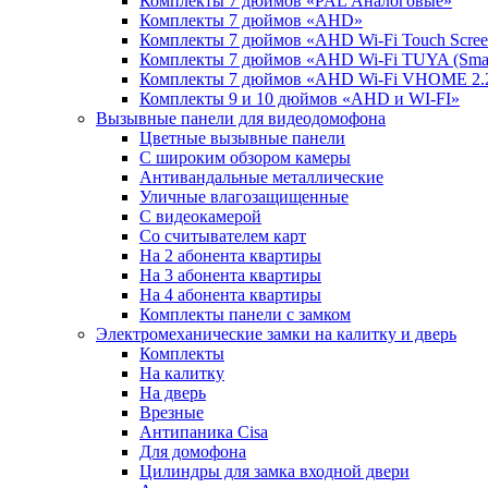
Комплекты 7 дюймов «PAL Аналоговые»
Комплекты 7 дюймов «AHD»
Комплекты 7 дюймов «AHD Wi-Fi Touch Scre
Комплекты 7 дюймов «AHD Wi-Fi TUYA (Smart
Комплекты 7 дюймов «AHD Wi-Fi VHOME 2.
Комплекты 9 и 10 дюймов «AHD и WI-FI»
Вызывные панели для видеодомофона
Цветные вызывные панели
С широким обзором камеры
Антивандальные металлические
Уличные влагозащищенные
С видеокамерой
Со считывателем карт
На 2 абонента квартиры
На 3 абонента квартиры
На 4 абонента квартиры
Комплекты панели с замком
Электромеханические замки на калитку и дверь
Комплекты
На калитку
На дверь
Врезные
Антипаника Cisa
Для домофона
Цилиндры для замка входной двери