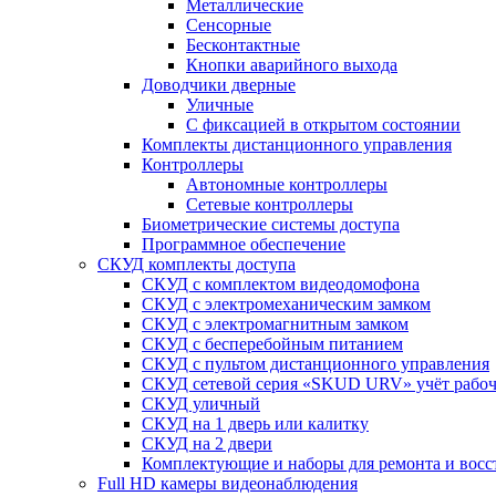
Металлические
Сенсорные
Бесконтактные
Кнопки аварийного выхода
Доводчики дверные
Уличные
С фиксацией в открытом состоянии
Комплекты дистанционного управления
Контроллеры
Автономные контроллеры
Сетевые контроллеры
Биометрические системы доступа
Программное обеспечение
СКУД комплекты доступа
СКУД с комплектом видеодомофона
СКУД с электромеханическим замком
СКУД с электромагнитным замком
СКУД с бесперебойным питанием
СКУД с пультом дистанционного управления
СКУД сетевой серия «SKUD URV» учёт рабочег
СКУД уличный
СКУД на 1 дверь или калитку
СКУД на 2 двери
Комплектующие и наборы для ремонта и вос
Full HD камеры видеонаблюдения