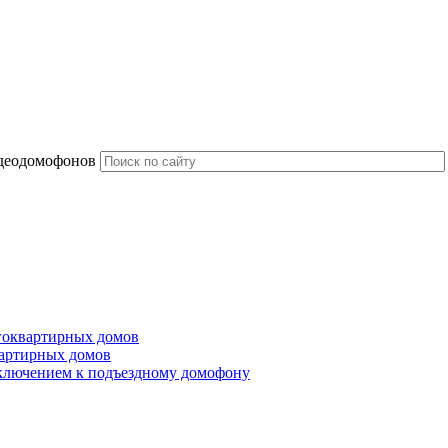
идеодомофонов
гоквартирных домов
артирных домов
ключением к подъездному домофону