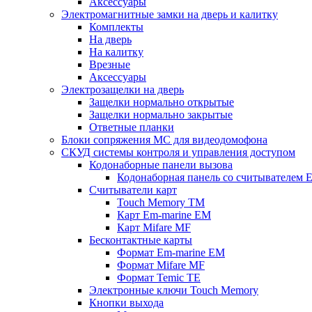
Аксессуары
Электромагнитные замки на дверь и калитку
Комплекты
На дверь
На калитку
Врезные
Аксессуары
Электрозащелки на дверь
Защелки нормально открытые
Защелки нормально закрытые
Ответные планки
Блоки сопряжения МС для видеодомофона
СКУД системы контроля и управления доступом
Кодонаборные панели вызова
Кодонаборная панель со считывателем E
Считыватели карт
Touch Memory TM
Карт Em-marine EM
Карт Mifare MF
Бесконтактные карты
Формат Em-marine EM
Формат Mifare MF
Формат Temic TE
Электронные ключи Touch Memory
Кнопки выхода