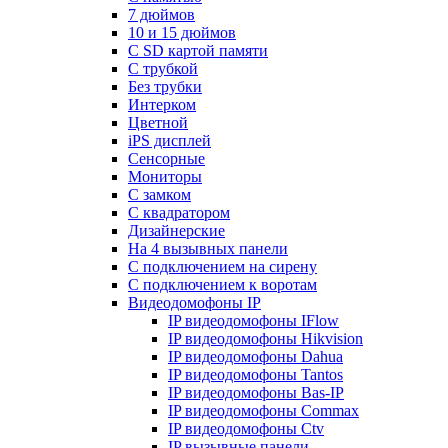
7 дюймов
10 и 15 дюймов
С SD картой памяти
С трубкой
Без трубки
Интерком
Цветной
iPS дисплей
Сенсорные
Мониторы
С замком
C квадратором
Дизайнерские
На 4 вызывных панели
С подключением на сирену
С подключением к воротам
Видеодомофоны IP
IP видеодомофоны IFlow
IP видеодомофоны Hikvision
IP видеодомофоны Dahua
IP видеодомофоны Tantos
IP видеодомофоны Bas-IP
IP видеодомофоны Commax
IP видеодомофоны Ctv
IP вызывные панели