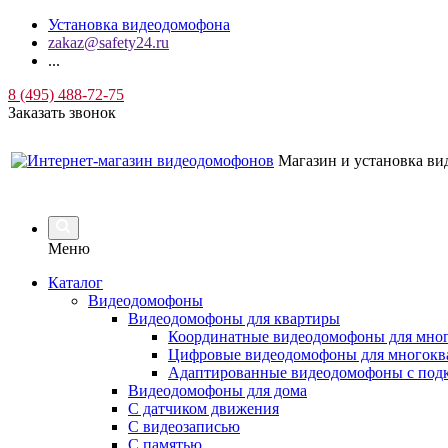
Установка видеодомофона
zakaz@safety24.ru
...
8 (495) 488-72-75
Заказать звонок
Магазин и установка в
Меню
Каталог
Видеодомофоны
Видеодомофоны для квартиры
Координатные видеодомофоны для мно
Цифровые видеодомофоны для многокв
Адаптированные видеодомофоны с под
Видеодомофоны для дома
С датчиком движения
С видеозаписью
C памятью