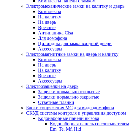
Комплекты панели с замком
Электромеханические замки на калитку и дверь
Комплекты
На калитку
На дверь
Врезные
Антипаника Cisa
Для домофона
Цилиндры для замка входной двери
Аксессуары
Электромагнитные замки на дверь и калитку
Комплекты
На дверь
На калитку
Врезные
Аксессуары
Электрозащелки на дверь
Защелки нормально открытые
Защелки нормально закрытые
Ответные планки
Блоки сопряжения МС для видеодомофона
СКУД системы контроля и управления доступом
Кодонаборные панели вызова
Кодонаборная панель со считывателем
Em, Te, Mf, Hid