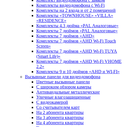
Комплект видеодомофона c замком
Комплекты видеодомофона с Wi-Fi
Комплекты на 2 входа и от 2 помещений
Комплекты «TOWNHOUSE» «VILLA»
«RESIDENCE»
Комплекты 4.3 дюйма «PAL Аналоговые»
Комплекты 7 дюймов «PAL Аналоговые»
Комплекты 7 дюймов «AHD»
Комплекты 7 дюймов «AHD Wi-Fi Touch
Screen»
Комплекты 7 дюймов «AHD Wi-Fi TUYA
(Smart Life)»
Комплекты 7 дюймов «AHD Wi-Fi VHOME
2.2»
Комплекты 9 и 10 дюймов «AHD и WI-FI»
Вызывные панели для видеодомофона
Цветные вызывные панели
С широким обзором камеры
Антивандальные металлические
Уличные влагозащищенные
С видеокамерой
Со считывателем карт
На 2 абонента квартиры
На 3 абонента квартиры
На 4 абонента квартиры