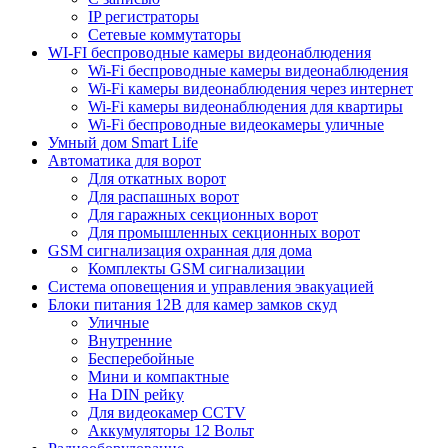
IP регистраторы
Сетевые коммутаторы
WI-FI беспроводные камеры видеонаблюдения
Wi-Fi беспроводные камеры видеонаблюдения
Wi-Fi камеры видеонаблюдения через интернет
Wi-Fi камеры видеонаблюдения для квартиры
Wi-Fi беспроводные видеокамеры уличные
Умный дом Smart Life
Автоматика для ворот
Для откатных ворот
Для распашных ворот
Для гаражных секционных ворот
Для промышленных секционных ворот
GSM сигнализация охранная для дома
Комплекты GSM сигнализации
Cистема оповещения и управления эвакуацией
Блоки питания 12В для камер замков скуд
Уличные
Внутренние
Бесперебойные
Мини и компактные
На DIN рейку
Для видеокамер CCTV
Аккумуляторы 12 Вольт