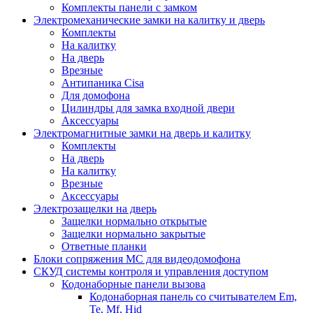
Комплекты панели с замком
Электромеханические замки на калитку и дверь
Комплекты
На калитку
На дверь
Врезные
Антипаника Cisa
Для домофона
Цилиндры для замка входной двери
Аксессуары
Электромагнитные замки на дверь и калитку
Комплекты
На дверь
На калитку
Врезные
Аксессуары
Электрозащелки на дверь
Защелки нормально открытые
Защелки нормально закрытые
Ответные планки
Блоки сопряжения МС для видеодомофона
СКУД системы контроля и управления доступом
Кодонаборные панели вызова
Кодонаборная панель со считывателем Em,
Te, Mf, Hid