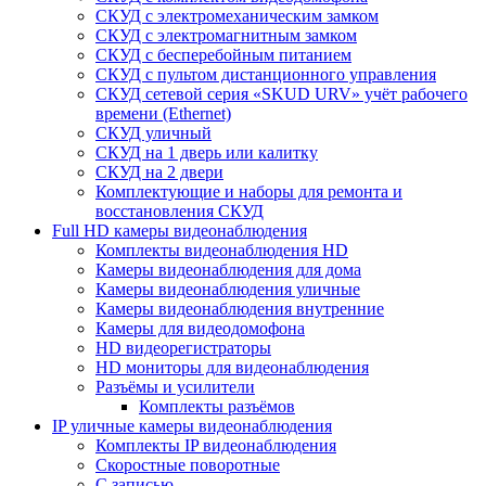
СКУД с электромеханическим замком
СКУД с электромагнитным замком
СКУД с бесперебойным питанием
СКУД с пультом дистанционного управления
СКУД сетевой серия «SKUD URV» учёт рабочего
времени (Ethernet)
СКУД уличный
СКУД на 1 дверь или калитку
СКУД на 2 двери
Комплектующие и наборы для ремонта и
восстановления СКУД
Full HD камеры видеонаблюдения
Комплекты видеонаблюдения HD
Камеры видеонаблюдения для дома
Камеры видеонаблюдения уличные
Камеры видеонаблюдения внутренние
Камеры для видеодомофона
HD видеорегистраторы
HD мониторы для видеонаблюдения
Разъёмы и усилители
Комплекты разъёмов
IP уличные камеры видеонаблюдения
Комплекты IP видеонаблюдения
Скоростные поворотные
С записью