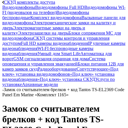
СКУД комплекты доступа
Видеодомофоны
Видеодомофоны Full HD
Видеодомофоны WI-
FI (видеовызов на телефон)
Видеодомофоны
беспроводные
Комплект видеодомофона
Вызывные панели для
видеодомофона
Электромеханические замки на калитку и
дверь
Электромагнитные замки на дверь и
калитку
Электрозащелки на дверь
Блоки сопряжения МС для
видеодомофона
СКУД системы контроля и управления
доступом
Full HD камеры видеонаблюдения
IP уличные камеры
видеонаблюдения
WI-FI беспроводные камеры
видеонаблюдения
Умный дом Smart Life
Автоматика для
ворот
GSM сигнализация охранная для дома
Cистема
оповещения и управления эвакуацией
Блоки питания 12В для
камер замков скуд
Радиооборудование
Сопутствующее
«Под
ключ» установка видеодомофонов
«Под ключ» установка
видеонаблюдения
«Под ключ» установка СКУД
Услуги по
установке
Архивные модели
-
Замок со считывателем брелков + код Tantos TS-EL2369 Code
Panel Em Marine «Комплект 1165»
Замок со считывателем
брелков + код Tantos TS-