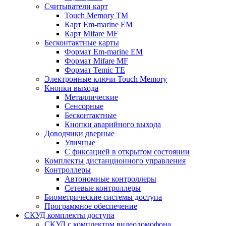
Считыватели карт
Touch Memory TM
Карт Em-marine EM
Карт Mifare MF
Бесконтактные карты
Формат Em-marine EM
Формат Mifare MF
Формат Temic TE
Электронные ключи Touch Memory
Кнопки выхода
Металлические
Сенсорные
Бесконтактные
Кнопки аварийного выхода
Доводчики дверные
Уличные
С фиксацией в открытом состоянии
Комплекты дистанционного управления
Контроллеры
Автономные контроллеры
Сетевые контроллеры
Биометрические системы доступа
Программное обеспечение
СКУД комплекты доступа
СКУД с комплектом видеодомофона