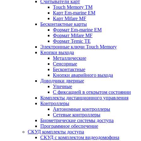
Считыватели карт
Touch Memory TM
Карт Em-marine EM
Карт Mifare MF
Бесконтактные карты
Формат Em-marine EM
Формат Mifare MF
Формат Temic TE
Электронные ключи Touch Memory
Кнопки выхода
Металлические
Сенсорные
Бесконтактные
Кнопки аварийного выхода
Доводчики дверные
Уличные
С фиксацией в открытом состоянии
Комплекты дистанционного управления
Контроллеры
Автономные контроллеры
Сетевые контроллеры
Биометрические системы доступа
Программное обеспечение
СКУД комплекты доступа
СКУД с комплектом видеодомофона