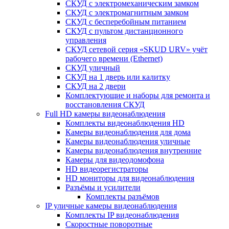
СКУД с электромеханическим замком
СКУД с электромагнитным замком
СКУД с бесперебойным питанием
СКУД с пультом дистанционного
управления
СКУД сетевой серия «SKUD URV» учёт
рабочего времени (Ethernet)
СКУД уличный
СКУД на 1 дверь или калитку
СКУД на 2 двери
Комплектующие и наборы для ремонта и
восстановления СКУД
Full HD камеры видеонаблюдения
Комплекты видеонаблюдения HD
Камеры видеонаблюдения для дома
Камеры видеонаблюдения уличные
Камеры видеонаблюдения внутренние
Камеры для видеодомофона
HD видеорегистраторы
HD мониторы для видеонаблюдения
Разъёмы и усилители
Комплекты разъёмов
IP уличные камеры видеонаблюдения
Комплекты IP видеонаблюдения
Скоростные поворотные