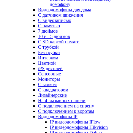
домофону
Видеодомофоны для дома
С датчиком движения
С видеозаписью
C памятью
7 дюймов
10 и 15 дюймов
С SD картой памяти
С трубкой
Без трубки
Интерком
Цветной
iPS дисплей
Сенсорные
Мониторы
С замком
C квадратором
Дизайнерские
На 4 вызывных панели
С подключением на сирену
С подключением к воротам
Видеодомофоны IP
IP видеодомофоны IFlow
IP видеодомофоны Hikvision
IP видеодомофоны Dahua