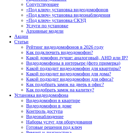
Сопутствующее
«Под ключ» установка видеодомофонов
«Под ключ» установка видеонаблюдения
«Под ключ» установка СКУД
Услуги по установке
Архивные модели
Акции
Статьи
Рейтинг видеодомофонов в 2026 году
Как подключить видеодомофон?
Какой домофон лучше: аналоговый, AHD или IP?
Видеодомофоны в интерьере (фото примерка)
Какой подходит видеодомофон для квартиры?
Какой подходит видеодомофон для дома?
Какой подходит видеодомофон для офиса?
Как подобрать замок на дверь в офис?
Как подобрать замок на калитку?
Установка видеодомофона
Видеодомофон в квартире
Видеодомофон в доме
Контроль доступа
Видеонаблюдение
Наборы услуг для оборудования
Готовые решения под ключ
Ремонт и диагностика