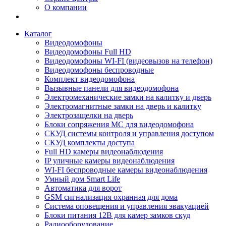
О компании
Каталог
Видеодомофоны
Видеодомофоны Full HD
Видеодомофоны WI-FI (видеовызов на телефон)
Видеодомофоны беспроводные
Комплект видеодомофона
Вызывные панели для видеодомофона
Электромеханические замки на калитку и дверь
Электромагнитные замки на дверь и калитку
Электрозащелки на дверь
Блоки сопряжения МС для видеодомофона
СКУД системы контроля и управления доступом
СКУД комплекты доступа
Full HD камеры видеонаблюдения
IP уличные камеры видеонаблюдения
WI-FI беспроводные камеры видеонаблюдения
Умный дом Smart Life
Автоматика для ворот
GSM сигнализация охранная для дома
Cистема оповещения и управления эвакуацией
Блоки питания 12В для камер замков скуд
Радиооборудование