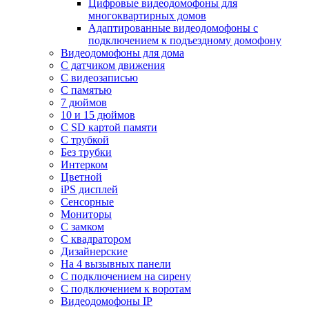
Цифровые видеодомофоны для
многоквартирных домов
Адаптированные видеодомофоны с
подключением к подъездному домофону
Видеодомофоны для дома
С датчиком движения
С видеозаписью
C памятью
7 дюймов
10 и 15 дюймов
С SD картой памяти
С трубкой
Без трубки
Интерком
Цветной
iPS дисплей
Сенсорные
Мониторы
С замком
C квадратором
Дизайнерские
На 4 вызывных панели
С подключением на сирену
С подключением к воротам
Видеодомофоны IP