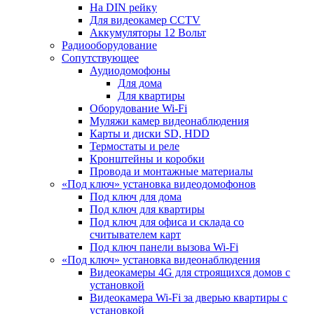
На DIN рейку
Для видеокамер CCTV
Аккумуляторы 12 Вольт
Радиооборудование
Сопутствующее
Аудиодомофоны
Для дома
Для квартиры
Оборудование Wi-Fi
Муляжи камер видеонаблюдения
Карты и диски SD, HDD
Термостаты и реле
Кронштейны и коробки
Провода и монтажные материалы
«Под ключ» установка видеодомофонов
Под ключ для дома
Под ключ для квартиры
Под ключ для офиса и склада со
считывателем карт
Под ключ панели вызова Wi-Fi
«Под ключ» установка видеонаблюдения
Видеокамеры 4G для строящихся домов с
установкой
Видеокамера Wi-Fi за дверью квартиры с
установкой