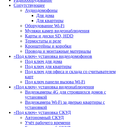
Радиооборудование
Сопутствующее
Аудиодомофоны
Для дома
Для квартиры
Оборудование Wi-Fi
Муляжи камер видеонаблюдения
Карты и диски SD, HDD
Термостаты и реле
Кронштейны и коробки
Провода и монтажные материалы
«Под ключ» установка видеодомофонов
Под ключ для дома
Под ключ для квартиры
Под ключ для офиса и склада со считывателем
карт
Под ключ панели вызова Wi-Fi
«Под ключ» установка видеонаблюдения
Видеокамеры 4G для строящихся домов с
установкой
Видеокамера Wi-Fi за дверью квартиры с
установкой
«Под ключ» установка СКУД
Автономный СКУД
Учёт рабочего времени