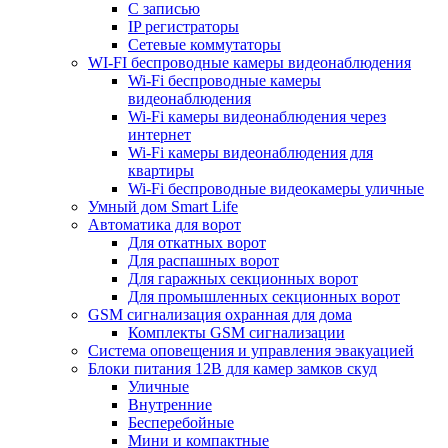
С записью
IP регистраторы
Сетевые коммутаторы
WI-FI беспроводные камеры видеонаблюдения
Wi-Fi беспроводные камеры
видеонаблюдения
Wi-Fi камеры видеонаблюдения через
интернет
Wi-Fi камеры видеонаблюдения для
квартиры
Wi-Fi беспроводные видеокамеры уличные
Умный дом Smart Life
Автоматика для ворот
Для откатных ворот
Для распашных ворот
Для гаражных секционных ворот
Для промышленных секционных ворот
GSM сигнализация охранная для дома
Комплекты GSM сигнализации
Cистема оповещения и управления эвакуацией
Блоки питания 12В для камер замков скуд
Уличные
Внутренние
Бесперебойные
Мини и компактные