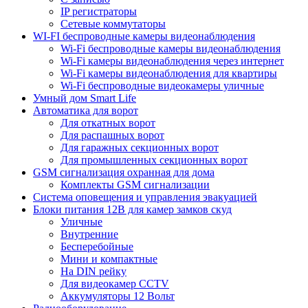
IP регистраторы
Сетевые коммутаторы
WI-FI беспроводные камеры видеонаблюдения
Wi-Fi беспроводные камеры видеонаблюдения
Wi-Fi камеры видеонаблюдения через интернет
Wi-Fi камеры видеонаблюдения для квартиры
Wi-Fi беспроводные видеокамеры уличные
Умный дом Smart Life
Автоматика для ворот
Для откатных ворот
Для распашных ворот
Для гаражных секционных ворот
Для промышленных секционных ворот
GSM сигнализация охранная для дома
Комплекты GSM сигнализации
Cистема оповещения и управления эвакуацией
Блоки питания 12В для камер замков скуд
Уличные
Внутренние
Бесперебойные
Мини и компактные
На DIN рейку
Для видеокамер CCTV
Аккумуляторы 12 Вольт