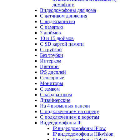
домофону
Видеодомофоны для дома
С датчиком движения
С видеозаписью
C памятью
7 дюймов
10 и 15 дюймов
С SD картой памяти
С трубкой
Без трубки
Интерком
Цветной
iPS дисплей
Сенсорные
Мониторы
С замком
C квадратором
Дизайнерские
На 4 вызывных панели
С подключением на сирену
С подключением к воротам
Видеодомофоны IP
IP видеодомофоны IFlow
IP видеодомофоны Hikvision
IP видеодомофоны Dahua