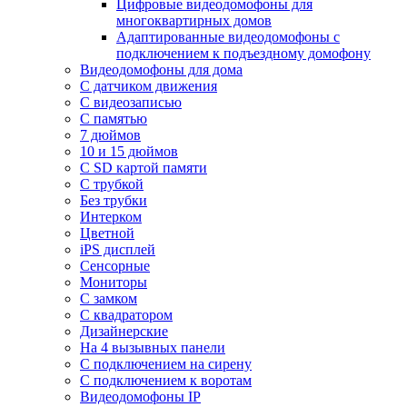
Цифровые видеодомофоны для
многоквартирных домов
Адаптированные видеодомофоны с
подключением к подъездному домофону
Видеодомофоны для дома
С датчиком движения
С видеозаписью
C памятью
7 дюймов
10 и 15 дюймов
С SD картой памяти
С трубкой
Без трубки
Интерком
Цветной
iPS дисплей
Сенсорные
Мониторы
С замком
C квадратором
Дизайнерские
На 4 вызывных панели
С подключением на сирену
С подключением к воротам
Видеодомофоны IP