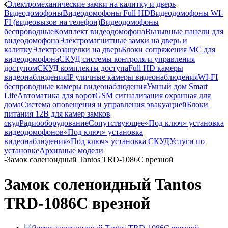
Электромеханические замки на калитку и дверь
Видеодомофоны
Видеодомофоны Full HD
Видеодомофоны WI-
FI (видеовызов на телефон)
Видеодомофоны
беспроводные
Комплект видеодомофона
Вызывные панели для
видеодомофона
Электромагнитные замки на дверь и
калитку
Электрозащелки на дверь
Блоки сопряжения МС для
видеодомофона
СКУД системы контроля и управления
доступом
СКУД комплекты доступа
Full HD камеры
видеонаблюдения
IP уличные камеры видеонаблюдения
WI-FI
беспроводные камеры видеонаблюдения
Умный дом Smart
Life
Автоматика для ворот
GSM сигнализация охранная для
дома
Cистема оповещения и управления эвакуацией
Блоки
питания 12В для камер замков
скуд
Радиооборудование
Сопутствующее
«Под ключ» установка
видеодомофонов
«Под ключ» установка
видеонаблюдения
«Под ключ» установка СКУД
Услуги по
установке
Архивные модели
-
Замок соленоидный Tantos TRD-1086C врезной
Замок соленоидный Tantos
TRD-1086C врезной