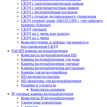
СКУД с электромеханическим замком
СКУД с электромагнитным замком
СКУД с бесперебойным питанием
СКУД с пультом дистанционного управления
СКУД сетевой серия «SKUD URV» учёт рабочего
времени (Ethernet)
СКУД уличный
СКУД на 1 дверь или калитку
СКУД на 2 двери
Комплектующие и наборы для ремонта и
восстановления СКУД
Full HD камеры видеонаблюдения
Комплекты видеонаблюдения HD
Камеры видеонаблюдения для дома
Камеры видеонаблюдения уличные
Камеры видеонаблюдения внутренние
Камеры для видеодомофона
HD видеорегистраторы
HD мониторы для видеонаблюдения
Разъёмы и усилители
Комплекты разъёмов
IP уличные камеры видеонаблюдения
Комплекты IP видеонаблюдения
Скоростные поворотные
С записью