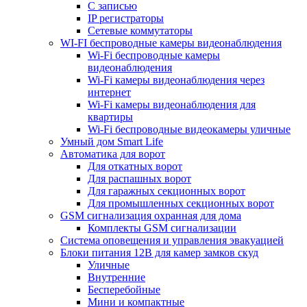
С записью
IP регистраторы
Сетевые коммутаторы
WI-FI беспроводные камеры видеонаблюдения
Wi-Fi беспроводные камеры
видеонаблюдения
Wi-Fi камеры видеонаблюдения через
интернет
Wi-Fi камеры видеонаблюдения для
квартиры
Wi-Fi беспроводные видеокамеры уличные
Умный дом Smart Life
Автоматика для ворот
Для откатных ворот
Для распашных ворот
Для гаражных секционных ворот
Для промышленных секционных ворот
GSM сигнализация охранная для дома
Комплекты GSM сигнализации
Cистема оповещения и управления эвакуацией
Блоки питания 12В для камер замков скуд
Уличные
Внутренние
Бесперебойные
Мини и компактные