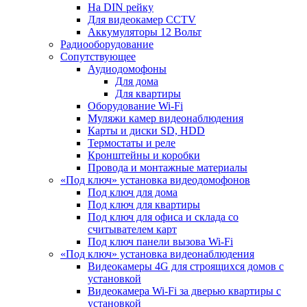
На DIN рейку
Для видеокамер CCTV
Аккумуляторы 12 Вольт
Радиооборудование
Сопутствующее
Аудиодомофоны
Для дома
Для квартиры
Оборудование Wi-Fi
Муляжи камер видеонаблюдения
Карты и диски SD, HDD
Термостаты и реле
Кронштейны и коробки
Провода и монтажные материалы
«Под ключ» установка видеодомофонов
Под ключ для дома
Под ключ для квартиры
Под ключ для офиса и склада со
считывателем карт
Под ключ панели вызова Wi-Fi
«Под ключ» установка видеонаблюдения
Видеокамеры 4G для строящихся домов с
установкой
Видеокамера Wi-Fi за дверью квартиры с
установкой