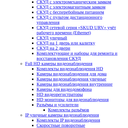
СКУД с электромеханическим замком
СКУД с электромагнитным замком
СКУД с бесперебойным питанием
СКУД с пультом дистанционного
управления
СКУД сетевой серия «SKUD URV» учёт
рабочего времени (Ethernet)
СКУД уличный
СКУД на 1 дверь или калитку
СКУД на 2 двери
Комплектующие и наборы для ремонта и
восстановления СКУД
Full HD камеры видеонаблюдения
Комплекты видеонаблюдения HD
Камеры видеонаблюдения для дома
Камеры видеонаблюдения уличные
Камеры видеонаблюдения внутренние
Камеры для видеодомофона
HD видеорегистраторы
HD мониторы для видеонаблюдения
Разъёмы и усилители
Комплекты разъёмов
IP уличные камеры видеонаблюдения
Комплекты IP видеонаблюдения
Скоростные поворотные