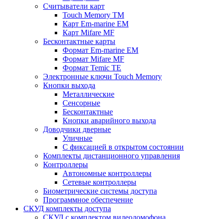
Считыватели карт
Touch Memory TM
Карт Em-marine EM
Карт Mifare MF
Бесконтактные карты
Формат Em-marine EM
Формат Mifare MF
Формат Temic TE
Электронные ключи Touch Memory
Кнопки выхода
Металлические
Сенсорные
Бесконтактные
Кнопки аварийного выхода
Доводчики дверные
Уличные
С фиксацией в открытом состоянии
Комплекты дистанционного управления
Контроллеры
Автономные контроллеры
Сетевые контроллеры
Биометрические системы доступа
Программное обеспечение
СКУД комплекты доступа
СКУД с комплектом видеодомофона