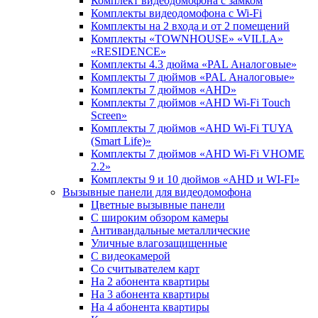
Комплект видеодомофона c замком
Комплекты видеодомофона с Wi-Fi
Комплекты на 2 входа и от 2 помещений
Комплекты «TOWNHOUSE» «VILLA»
«RESIDENCE»
Комплекты 4.3 дюйма «PAL Аналоговые»
Комплекты 7 дюймов «PAL Аналоговые»
Комплекты 7 дюймов «AHD»
Комплекты 7 дюймов «AHD Wi-Fi Touch
Screen»
Комплекты 7 дюймов «AHD Wi-Fi TUYA
(Smart Life)»
Комплекты 7 дюймов «AHD Wi-Fi VHOME
2.2»
Комплекты 9 и 10 дюймов «AHD и WI-FI»
Вызывные панели для видеодомофона
Цветные вызывные панели
С широким обзором камеры
Антивандальные металлические
Уличные влагозащищенные
С видеокамерой
Со считывателем карт
На 2 абонента квартиры
На 3 абонента квартиры
На 4 абонента квартиры