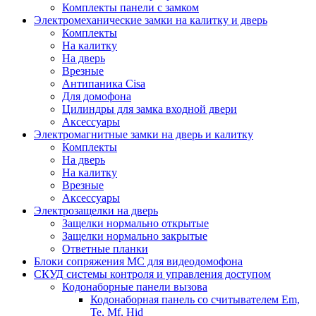
Комплекты панели с замком
Электромеханические замки на калитку и дверь
Комплекты
На калитку
На дверь
Врезные
Антипаника Cisa
Для домофона
Цилиндры для замка входной двери
Аксессуары
Электромагнитные замки на дверь и калитку
Комплекты
На дверь
На калитку
Врезные
Аксессуары
Электрозащелки на дверь
Защелки нормально открытые
Защелки нормально закрытые
Ответные планки
Блоки сопряжения МС для видеодомофона
СКУД системы контроля и управления доступом
Кодонаборные панели вызова
Кодонаборная панель со считывателем Em,
Te, Mf, Hid