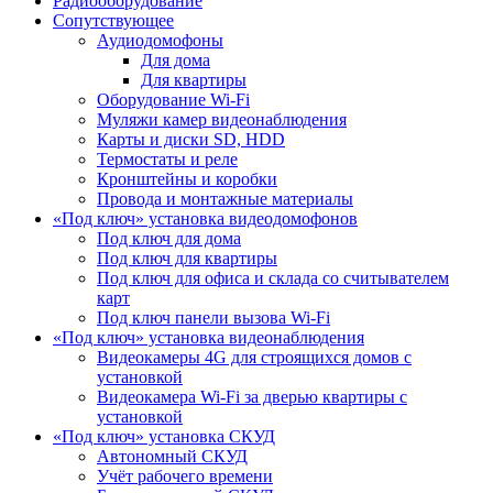
Радиооборудование
Сопутствующее
Аудиодомофоны
Для дома
Для квартиры
Оборудование Wi-Fi
Муляжи камер видеонаблюдения
Карты и диски SD, HDD
Термостаты и реле
Кронштейны и коробки
Провода и монтажные материалы
«Под ключ» установка видеодомофонов
Под ключ для дома
Под ключ для квартиры
Под ключ для офиса и склада со считывателем
карт
Под ключ панели вызова Wi-Fi
«Под ключ» установка видеонаблюдения
Видеокамеры 4G для строящихся домов с
установкой
Видеокамера Wi-Fi за дверью квартиры с
установкой
«Под ключ» установка СКУД
Автономный СКУД
Учёт рабочего времени