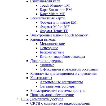
Считыватели карт
Touch Memory TM
Карт Em-marine EM
Карт Mifare MF
Бесконтактные карты
Формат Em-marine EM
Формат Mifare MF
Формат Temic TE
Электронные ключи Touch Memory
Кнопки выхода
Металлические
Сенсорные
Бесконтактные
Кнопки аварийного выхода
Доводчики дверные
Уличные
С фиксацией в открытом состоянии
Комплекты дистанционного управления
Контроллеры
Автономные контроллеры
Сетевые контроллеры
Биометрические системы доступа
Программное обеспечение
СКУД комплекты доступа
СКУД с комплектом видеодомофона