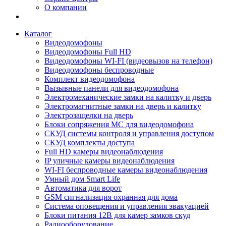
О компании
Каталог
Видеодомофоны
Видеодомофоны Full HD
Видеодомофоны WI-FI (видеовызов на телефон)
Видеодомофоны беспроводные
Комплект видеодомофона
Вызывные панели для видеодомофона
Электромеханические замки на калитку и дверь
Электромагнитные замки на дверь и калитку
Электрозащелки на дверь
Блоки сопряжения МС для видеодомофона
СКУД системы контроля и управления доступом
СКУД комплекты доступа
Full HD камеры видеонаблюдения
IP уличные камеры видеонаблюдения
WI-FI беспроводные камеры видеонаблюдения
Умный дом Smart Life
Автоматика для ворот
GSM сигнализация охранная для дома
Cистема оповещения и управления эвакуацией
Блоки питания 12В для камер замков скуд
Радиооборудование