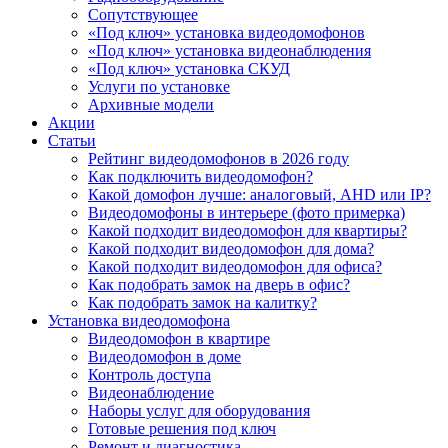
Сопутствующее
«Под ключ» установка видеодомофонов
«Под ключ» установка видеонаблюдения
«Под ключ» установка СКУД
Услуги по установке
Архивные модели
Акции
Статьи
Рейтинг видеодомофонов в 2026 году
Как подключить видеодомофон?
Какой домофон лучше: аналоговый, AHD или IP?
Видеодомофоны в интерьере (фото примерка)
Какой подходит видеодомофон для квартиры?
Какой подходит видеодомофон для дома?
Какой подходит видеодомофон для офиса?
Как подобрать замок на дверь в офис?
Как подобрать замок на калитку?
Установка видеодомофона
Видеодомофон в квартире
Видеодомофон в доме
Контроль доступа
Видеонаблюдение
Наборы услуг для оборудования
Готовые решения под ключ
Ремонт и диагностика