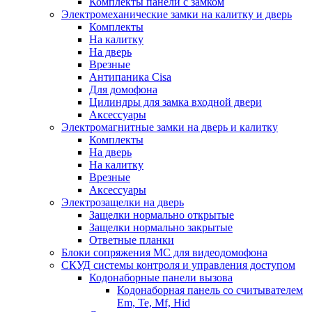
Комплекты панели с замком
Электромеханические замки на калитку и дверь
Комплекты
На калитку
На дверь
Врезные
Антипаника Cisa
Для домофона
Цилиндры для замка входной двери
Аксессуары
Электромагнитные замки на дверь и калитку
Комплекты
На дверь
На калитку
Врезные
Аксессуары
Электрозащелки на дверь
Защелки нормально открытые
Защелки нормально закрытые
Ответные планки
Блоки сопряжения МС для видеодомофона
СКУД системы контроля и управления доступом
Кодонаборные панели вызова
Кодонаборная панель со считывателем
Em, Te, Mf, Hid