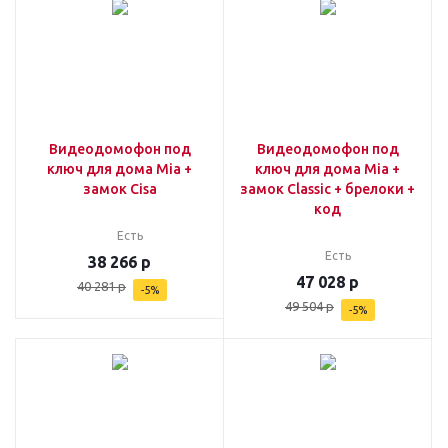
Видеодомофон под
Видеодомофон под
ключ для дома Mia +
ключ для дома Mia +
замок Cisa
замок Classic + брелоки +
код
Есть
Есть
38 266
р
47 028
р
40 281
р
-
5
%
49 504
р
-
5
%