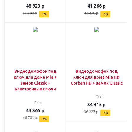
48 923
р
41 266
р
51 498
р
43 438
р
-
5
%
-
5
%
Видеодомофон под
Видеодомофон под
ключ для дома Mia +
ключ для дома Mia HD
замок Classic +
Corban HD + замок Classic
электронные ключи
Есть
Есть
34 415
р
44 365
р
36 227
р
-
5
%
46 701
р
-
5
%