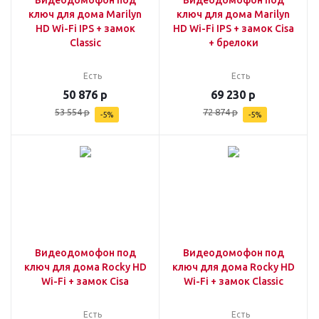
ключ для дома Marilyn
ключ для дома Marilyn
HD Wi-Fi IPS + замок
HD Wi-Fi IPS + замок Cisa
Classic
+ брелоки
Есть
Есть
50 876
р
69 230
р
53 554
р
72 874
р
-
5
%
-
5
%
Видеодомофон под
Видеодомофон под
ключ для дома Rocky HD
ключ для дома Rocky HD
Wi-Fi + замок Cisa
Wi-Fi + замок Classic
Есть
Есть