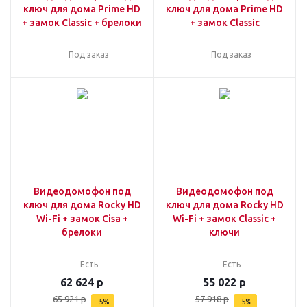
ключ для дома Prime HD
ключ для дома Prime HD
+ замок Classic + брелоки
+ замок Classic
Под заказ
Под заказ
Видеодомофон под
Видеодомофон под
ключ для дома Rocky HD
ключ для дома Rocky HD
Wi-Fi + замок Cisa +
Wi-Fi + замок Classic +
брелоки
ключи
Есть
Есть
62 624
р
55 022
р
65 921
р
57 918
р
-
5
%
-
5
%