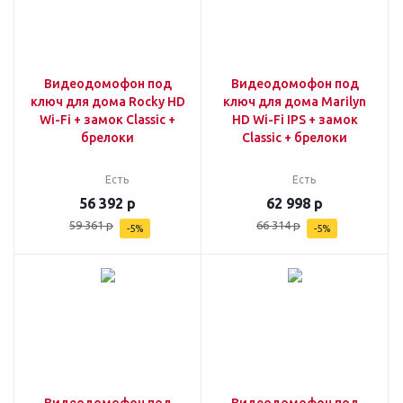
Видеодомофон под
Видеодомофон под
ключ для дома Rocky HD
ключ для дома Marilyn
Wi-Fi + замок Classic +
HD Wi-Fi IPS + замок
брелоки
Classic + брелоки
Есть
Есть
56 392
р
62 998
р
59 361
р
66 314
р
-
5
%
-
5
%
Видеодомофон под
Видеодомофон под