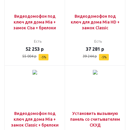
Видеодомофон под
Видеодомофон под
ключ для дома Mia +
ключ для дома Mia HD +
замок Cisa + брелоки
замок Classic
Есть
Есть
52 253
р
37 281
р
55 004
р
39 244
р
-
5
%
-
5
%
Видеодомофон под
Установить вызывную
ключ для дома Mia +
панель со считывателем
замок Classic + брелоки
СКУД