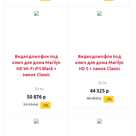
Видеодомофон под
Видеодомофон под
ключ для дома Marilyn
ключ для дома Marilyn
HD Wi-Fi iPS Black +
HD S + замок Classic
замок Classic
Есть
Есть
44 325
р
50 876
р
46 658
р
-
5
%
53 554
р
-
5
%