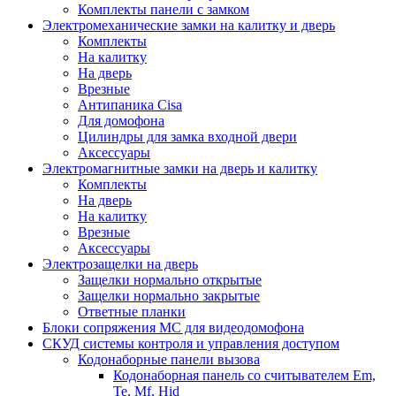
Комплекты панели с замком
Электромеханические замки на калитку и дверь
Комплекты
На калитку
На дверь
Врезные
Антипаника Cisa
Для домофона
Цилиндры для замка входной двери
Аксессуары
Электромагнитные замки на дверь и калитку
Комплекты
На дверь
На калитку
Врезные
Аксессуары
Электрозащелки на дверь
Защелки нормально открытые
Защелки нормально закрытые
Ответные планки
Блоки сопряжения МС для видеодомофона
СКУД системы контроля и управления доступом
Кодонаборные панели вызова
Кодонаборная панель со считывателем Em,
Te, Mf, Hid