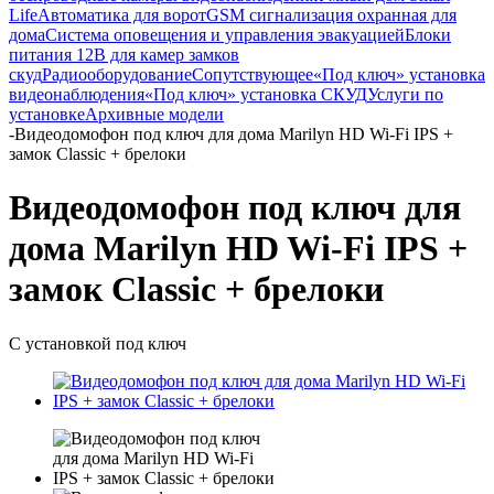
Life
Автоматика для ворот
GSM сигнализация охранная для
дома
Cистема оповещения и управления эвакуацией
Блоки
питания 12В для камер замков
скуд
Радиооборудование
Сопутствующее
«Под ключ» установка
видеонаблюдения
«Под ключ» установка СКУД
Услуги по
установке
Архивные модели
-
Видеодомофон под ключ для дома Marilyn HD Wi-Fi IPS +
замок Classic + брелоки
Видеодомофон под ключ для
дома Marilyn HD Wi-Fi IPS +
замок Classic + брелоки
С установкой под ключ