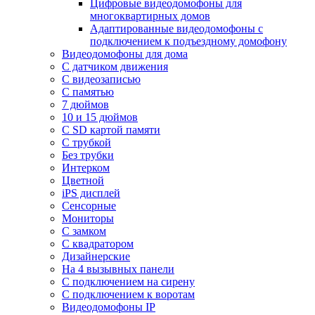
Цифровые видеодомофоны для
многоквартирных домов
Адаптированные видеодомофоны с
подключением к подъездному домофону
Видеодомофоны для дома
С датчиком движения
С видеозаписью
C памятью
7 дюймов
10 и 15 дюймов
С SD картой памяти
С трубкой
Без трубки
Интерком
Цветной
iPS дисплей
Сенсорные
Мониторы
С замком
C квадратором
Дизайнерские
На 4 вызывных панели
С подключением на сирену
С подключением к воротам
Видеодомофоны IP