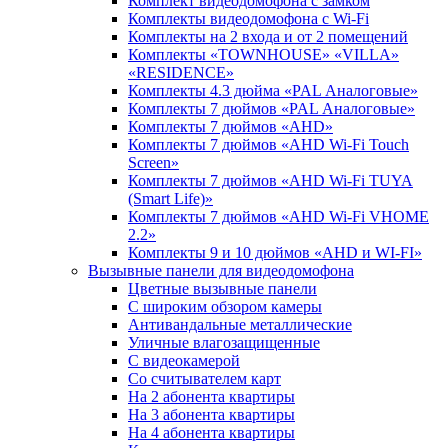
Комплект видеодомофона c замком
Комплекты видеодомофона с Wi-Fi
Комплекты на 2 входа и от 2 помещений
Комплекты «TOWNHOUSE» «VILLA»
«RESIDENCE»
Комплекты 4.3 дюйма «PAL Аналоговые»
Комплекты 7 дюймов «PAL Аналоговые»
Комплекты 7 дюймов «AHD»
Комплекты 7 дюймов «AHD Wi-Fi Touch
Screen»
Комплекты 7 дюймов «AHD Wi-Fi TUYA
(Smart Life)»
Комплекты 7 дюймов «AHD Wi-Fi VHOME
2.2»
Комплекты 9 и 10 дюймов «AHD и WI-FI»
Вызывные панели для видеодомофона
Цветные вызывные панели
С широким обзором камеры
Антивандальные металлические
Уличные влагозащищенные
С видеокамерой
Со считывателем карт
На 2 абонента квартиры
На 3 абонента квартиры
На 4 абонента квартиры