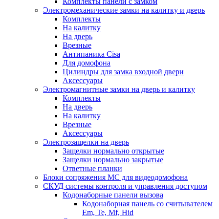
Комплекты панели с замком
Электромеханические замки на калитку и дверь
Комплекты
На калитку
На дверь
Врезные
Антипаника Cisa
Для домофона
Цилиндры для замка входной двери
Аксессуары
Электромагнитные замки на дверь и калитку
Комплекты
На дверь
На калитку
Врезные
Аксессуары
Электрозащелки на дверь
Защелки нормально открытые
Защелки нормально закрытые
Ответные планки
Блоки сопряжения МС для видеодомофона
СКУД системы контроля и управления доступом
Кодонаборные панели вызова
Кодонаборная панель со считывателем
Em, Te, Mf, Hid