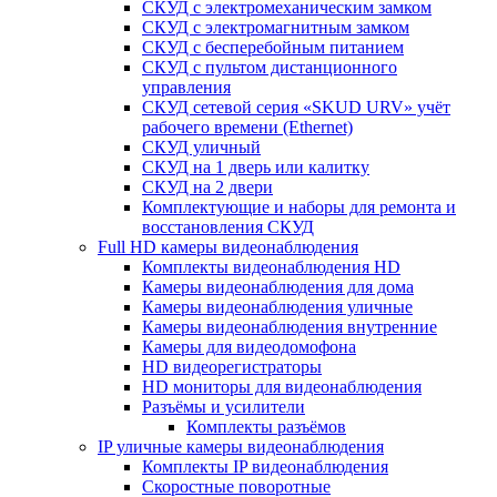
СКУД с электромеханическим замком
СКУД с электромагнитным замком
СКУД с бесперебойным питанием
СКУД с пультом дистанционного
управления
СКУД сетевой серия «SKUD URV» учёт
рабочего времени (Ethernet)
СКУД уличный
СКУД на 1 дверь или калитку
СКУД на 2 двери
Комплектующие и наборы для ремонта и
восстановления СКУД
Full HD камеры видеонаблюдения
Комплекты видеонаблюдения HD
Камеры видеонаблюдения для дома
Камеры видеонаблюдения уличные
Камеры видеонаблюдения внутренние
Камеры для видеодомофона
HD видеорегистраторы
HD мониторы для видеонаблюдения
Разъёмы и усилители
Комплекты разъёмов
IP уличные камеры видеонаблюдения
Комплекты IP видеонаблюдения
Скоростные поворотные