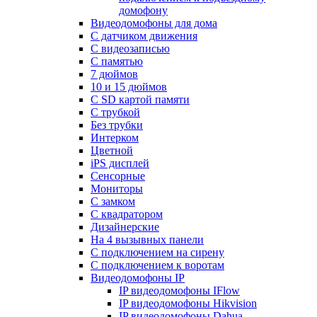
домофону
Видеодомофоны для дома
С датчиком движения
С видеозаписью
C памятью
7 дюймов
10 и 15 дюймов
С SD картой памяти
С трубкой
Без трубки
Интерком
Цветной
iPS дисплей
Сенсорные
Мониторы
С замком
C квадратором
Дизайнерские
На 4 вызывных панели
С подключением на сирену
С подключением к воротам
Видеодомофоны IP
IP видеодомофоны IFlow
IP видеодомофоны Hikvision
IP видеодомофоны Dahua