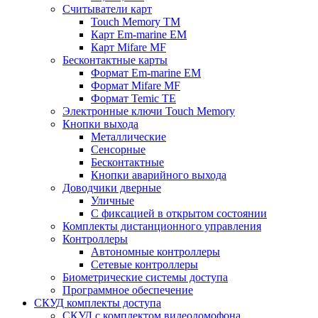
Считыватели карт
Touch Memory TM
Карт Em-marine EM
Карт Mifare MF
Бесконтактные карты
Формат Em-marine EM
Формат Mifare MF
Формат Temic TE
Электронные ключи Touch Memory
Кнопки выхода
Металлические
Сенсорные
Бесконтактные
Кнопки аварийного выхода
Доводчики дверные
Уличные
С фиксацией в открытом состоянии
Комплекты дистанционного управления
Контроллеры
Автономные контроллеры
Сетевые контроллеры
Биометрические системы доступа
Программное обеспечение
СКУД комплекты доступа
СКУД с комплектом видеодомофона