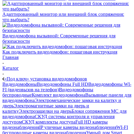
Адаптированный монитор или внешний блок сопряжения:
что выбрать?
Видеодомофона вызывной: Современные решения для
безопасности
Как подключить видеодомофон: пошаговая инструкция
Главная
-
Каталог
-
«Под ключ» установка видеодомофонов
Видеодомофоны
Видеодомофоны Full HD
Видеодомофоны WI-
FI (видеовызов на телефон)
Видеодомофоны
беспроводные
Комплект видеодомофона
Вызывные панели для
видеодомофона
Электромеханические замки на калитку и
дверь
Электромагнитные замки на дверь и
калитку
Электрозащелки на дверь
Блоки сопряжения МС для
видеодомофона
СКУД системы контроля и управления
доступом
СКУД комплекты доступа
Full HD камеры
видеонаблюдения
IP уличные камеры видеонаблюдения
WI-FI
беспроводные камеры видеонаблюдения
Умный дом Smart