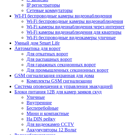
IP регистраторы
Сетевые коммутаторы
WI-FI беспроводные камеры видеонаблюдения
Wi-Fi беспроводные камеры видеонаблюдения
Wi-Fi камеры видеонаблюдения через интернет
Wi-Fi камеры видеонаблюдения для квартиры
Wi-Fi беспроводные видеокамеры уличные
Умный дом Smart Life
Автоматика для ворот
Для откатных ворот
Для распашных ворот
Для гаражных секционных ворот
Для промышленных секционных ворот
GSM сигнализация охранная для дома
Комплекты GSM сигнализации
Cистема оповещения и управления эвакуацией
Блоки питания 12В для камер замков скуд
Уличные
Внутренние
Бесперебойные
Мини и компактные
На DIN рейку
Для видеокамер CCTV
Аккумуляторы 12 Вольт