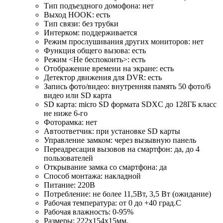
Тип подъездного домофона: нет
Выход HOOK: есть
Тип связи: без трубки
Интерком: поддерживается
Режим прослушивания других мониторов: нет
Функция общего вызова: есть
Режим <Не беспокоить>: есть
Отображение времени на экране: есть
Детектор движения для DVR: есть
Запись фото/видео: внутренняя память 50 фото/6
видео или SD карта
SD карта: micro SD формата SDXC до 128ГБ класс
не ниже 6-го
Фоторамка: нет
Автоответчик: при установке SD карты
Управление замком: через вызывную панель
Переадресация вызовов на смартфон: да, до 4
пользователей
Открывание замка со смартфона: да
Способ монтажа: накладной
Питание: 220В
Потребление: не более 11,5Вт, 3,5 Вт (ожидание)
Рабочая температура: от 0 до +40 град.С
Рабочая влажность: 0-95%
Размеры: 222х154х15мм.