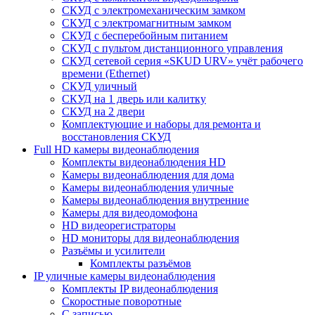
СКУД с электромеханическим замком
СКУД с электромагнитным замком
СКУД с бесперебойным питанием
СКУД с пультом дистанционного управления
СКУД сетевой серия «SKUD URV» учёт рабочего
времени (Ethernet)
СКУД уличный
СКУД на 1 дверь или калитку
СКУД на 2 двери
Комплектующие и наборы для ремонта и
восстановления СКУД
Full HD камеры видеонаблюдения
Комплекты видеонаблюдения HD
Камеры видеонаблюдения для дома
Камеры видеонаблюдения уличные
Камеры видеонаблюдения внутренние
Камеры для видеодомофона
HD видеорегистраторы
HD мониторы для видеонаблюдения
Разъёмы и усилители
Комплекты разъёмов
IP уличные камеры видеонаблюдения
Комплекты IP видеонаблюдения
Скоростные поворотные
С записью