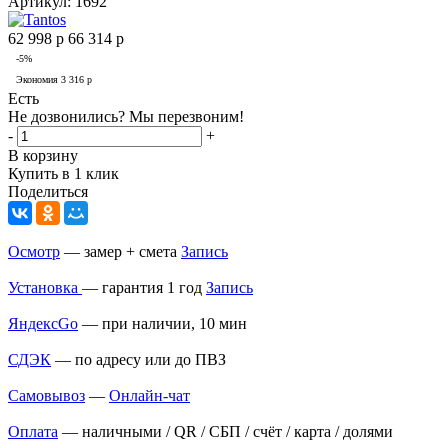
Артикул:
1692
62 998
р
66 314
р
-
5
%
Экономия
3 316
р
Есть
Не дозвонились? Мы перезвоним!
-
+
В корзину
Купить в 1 клик
Поделиться
Осмотр
— замер + смета
Запись
Установка
— гарантия 1 год
Запись
ЯндексGo
— при наличии, 10 мин
СДЭК
— по адресу или до ПВЗ
Самовывоз
—
Онлайн-чат
Оплата
— наличными / QR / СБП / счёт / карта / долями