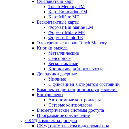
Считыватели карт
Touch Memory TM
Карт Em-marine EM
Карт Mifare MF
Бесконтактные карты
Формат Em-marine EM
Формат Mifare MF
Формат Temic TE
Электронные ключи Touch Memory
Кнопки выхода
Металлические
Сенсорные
Бесконтактные
Кнопки аварийного выхода
Доводчики дверные
Уличные
С фиксацией в открытом состоянии
Комплекты дистанционного управления
Контроллеры
Автономные контроллеры
Сетевые контроллеры
Биометрические системы доступа
Программное обеспечение
СКУД комплекты доступа
СКУД с комплектом видеодомофона