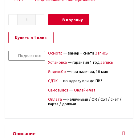
В корзину
Купить в 1 клик
Осмотр
— замер + смета
Запись
Поделиться
Установка
— гарантия 1 год
Запись
ЯндексGo
— при наличии, 10 мин
СДЭК
— по адресу или до ПВЗ
Самовывоз
—
Онлайн-чат
Оплата
— наличными / QR / СБП / счёт /
карта / долями
Описание