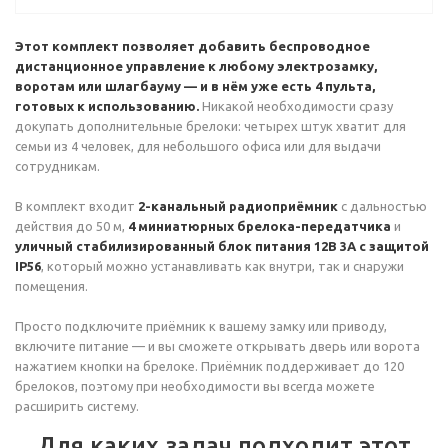
Этот комплект позволяет добавить беспроводное
дистанционное управление к любому электрозамку,
воротам или шлагбауму — и в нём уже есть 4 пульта,
готовых к использованию.
Никакой необходимости сразу
докупать дополнительные брелоки: четырех штук хватит для
семьи из 4 человек, для небольшого офиса или для выдачи
сотрудникам.
В комплект входит
2-канальный радиоприёмник
с дальностью
действия до 50 м,
4 миниатюрных брелока-передатчика
и
уличный стабилизированный блок питания 12В 3А с защитой
IP56
, который можно устанавливать как внутри, так и снаружи
помещения.
Просто подключите приёмник к вашему замку или приводу,
включите питание — и вы сможете открывать дверь или ворота
нажатием кнопки на брелоке. Приёмник поддерживает до 120
брелоков, поэтому при необходимости вы всегда можете
расширить систему.
Для каких задач подходит этот