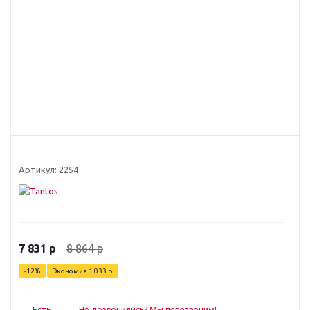
Артикул:
2254
8 864
р
7 831
р
-
12
%
Экономия
1 033
р
Есть
Не дозвонились? Мы перезвоним!