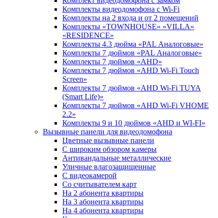
Комплект видеодомофона c замком
Комплекты видеодомофона с Wi-Fi
Комплекты на 2 входа и от 2 помещений
Комплекты «TOWNHOUSE» «VILLA»
«RESIDENCE»
Комплекты 4.3 дюйма «PAL Аналоговые»
Комплекты 7 дюймов «PAL Аналоговые»
Комплекты 7 дюймов «AHD»
Комплекты 7 дюймов «AHD Wi-Fi Touch
Screen»
Комплекты 7 дюймов «AHD Wi-Fi TUYA
(Smart Life)»
Комплекты 7 дюймов «AHD Wi-Fi VHOME
2.2»
Комплекты 9 и 10 дюймов «AHD и WI-FI»
Вызывные панели для видеодомофона
Цветные вызывные панели
С широким обзором камеры
Антивандальные металлические
Уличные влагозащищенные
С видеокамерой
Со считывателем карт
На 2 абонента квартиры
На 3 абонента квартиры
На 4 абонента квартиры