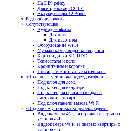
На DIN рейку
Для видеокамер CCTV
Аккумуляторы 12 Вольт
Радиооборудование
Сопутствующее
Аудиодомофоны
Для дома
Для квартиры
Оборудование Wi-Fi
Муляжи камер видеонаблюдения
Карты и диски SD, HDD
Термостаты и реле
Кронштейны и коробки
Провода и монтажные материалы
«Под ключ» установка видеодомофонов
Под ключ для дома
Под ключ для квартиры
Под ключ для офиса и склада со
считывателем карт
Под ключ панели вызова Wi-Fi
«Под ключ» установка видеонаблюдения
Видеокамеры 4G для строящихся домов с
установкой
Видеокамера Wi-Fi за дверью квартиры с
установкой