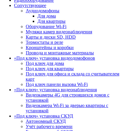
Радиооборудование
Сопутствующее
Аудиодомофоны
Для дома
Для квартиры
Оборудование Wi-Fi
Муляжи камер видеонаблюдения
Карты и диски SD, HDD
Термостаты и реле
Кронштейны и коробки
Провода и монтажные материалы
«Под ключ» установка видеодомофонов
Под ключ для дома
Под ключ для квартиры
Под ключ для офиса и склада со считывателем
карт
Под ключ панели вызова Wi-Fi
«Под ключ» установка видеонаблюдения
Видеокамеры 4G для строящихся домов с
установкой
Видеокамера Wi-Fi за дверью квартиры с
установкой
«Под ключ» установка СКУД
Автономный СКУД
Учёт рабочего времени