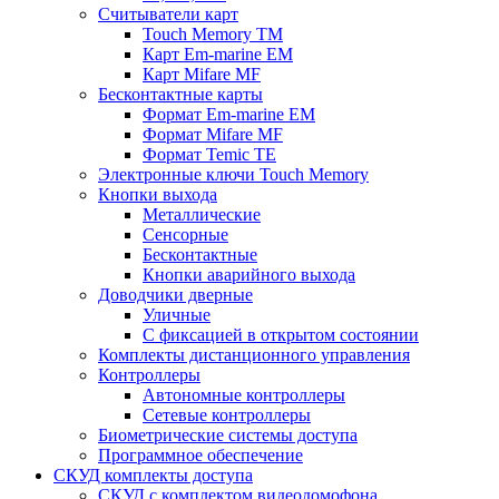
Считыватели карт
Touch Memory TM
Карт Em-marine EM
Карт Mifare MF
Бесконтактные карты
Формат Em-marine EM
Формат Mifare MF
Формат Temic TE
Электронные ключи Touch Memory
Кнопки выхода
Металлические
Сенсорные
Бесконтактные
Кнопки аварийного выхода
Доводчики дверные
Уличные
С фиксацией в открытом состоянии
Комплекты дистанционного управления
Контроллеры
Автономные контроллеры
Сетевые контроллеры
Биометрические системы доступа
Программное обеспечение
СКУД комплекты доступа
СКУД с комплектом видеодомофона