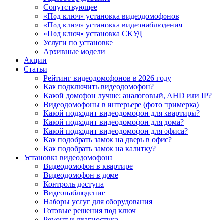
Сопутствующее
«Под ключ» установка видеодомофонов
«Под ключ» установка видеонаблюдения
«Под ключ» установка СКУД
Услуги по установке
Архивные модели
Акции
Статьи
Рейтинг видеодомофонов в 2026 году
Как подключить видеодомофон?
Какой домофон лучше: аналоговый, AHD или IP?
Видеодомофоны в интерьере (фото примерка)
Какой подходит видеодомофон для квартиры?
Какой подходит видеодомофон для дома?
Какой подходит видеодомофон для офиса?
Как подобрать замок на дверь в офис?
Как подобрать замок на калитку?
Установка видеодомофона
Видеодомофон в квартире
Видеодомофон в доме
Контроль доступа
Видеонаблюдение
Наборы услуг для оборудования
Готовые решения под ключ
Ремонт и диагностика