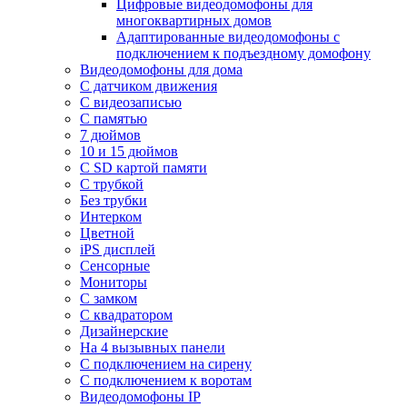
Цифровые видеодомофоны для
многоквартирных домов
Адаптированные видеодомофоны с
подключением к подъездному домофону
Видеодомофоны для дома
С датчиком движения
С видеозаписью
C памятью
7 дюймов
10 и 15 дюймов
С SD картой памяти
С трубкой
Без трубки
Интерком
Цветной
iPS дисплей
Сенсорные
Мониторы
С замком
C квадратором
Дизайнерские
На 4 вызывных панели
С подключением на сирену
С подключением к воротам
Видеодомофоны IP