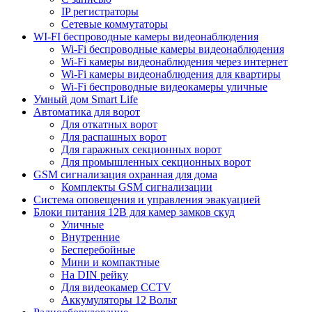
IP регистраторы
Сетевые коммутаторы
WI-FI беспроводные камеры видеонаблюдения
Wi-Fi беспроводные камеры видеонаблюдения
Wi-Fi камеры видеонаблюдения через интернет
Wi-Fi камеры видеонаблюдения для квартиры
Wi-Fi беспроводные видеокамеры уличные
Умный дом Smart Life
Автоматика для ворот
Для откатных ворот
Для распашных ворот
Для гаражных секционных ворот
Для промышленных секционных ворот
GSM сигнализация охранная для дома
Комплекты GSM сигнализации
Cистема оповещения и управления эвакуацией
Блоки питания 12В для камер замков скуд
Уличные
Внутренние
Бесперебойные
Мини и компактные
На DIN рейку
Для видеокамер CCTV
Аккумуляторы 12 Вольт