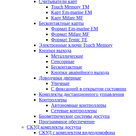
Считыватели карт
Touch Memory TM
Карт Em-marine EM
Карт Mifare MF
Бесконтактные карты
Формат Em-marine EM
Формат Mifare MF
Формат Temic TE
Электронные ключи Touch Memory
Кнопки выхода
Металлические
Сенсорные
Бесконтактные
Кнопки аварийного выхода
Доводчики дверные
Уличные
С фиксацией в открытом состоянии
Комплекты дистанционного управления
Контроллеры
Автономные контроллеры
Сетевые контроллеры
Биометрические системы доступа
Программное обеспечение
СКУД комплекты доступа
СКУД с комплектом видеодомофона