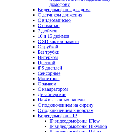
домофону
Видеодомофоны для дома
С датчиком движения
С видеозаписью
C памятью
7 дюймов
10 и 15 дюймов
С SD картой памяти
С трубкой
Без трубки
Интерком
Цветной
iPS дисплей
Сенсорные
Мониторы
С замком
C квадратором
Дизайнерские
На 4 вызывных панели
С подключением на сирену
С подключением к воротам
Видеодомофоны IP
IP видеодомофоны IFlow
IP видеодомофоны Hikvision
IP видеодомофоны Dahua