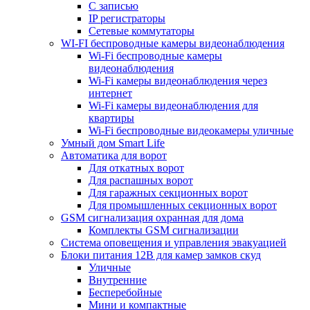
С записью
IP регистраторы
Сетевые коммутаторы
WI-FI беспроводные камеры видеонаблюдения
Wi-Fi беспроводные камеры
видеонаблюдения
Wi-Fi камеры видеонаблюдения через
интернет
Wi-Fi камеры видеонаблюдения для
квартиры
Wi-Fi беспроводные видеокамеры уличные
Умный дом Smart Life
Автоматика для ворот
Для откатных ворот
Для распашных ворот
Для гаражных секционных ворот
Для промышленных секционных ворот
GSM сигнализация охранная для дома
Комплекты GSM сигнализации
Cистема оповещения и управления эвакуацией
Блоки питания 12В для камер замков скуд
Уличные
Внутренние
Бесперебойные
Мини и компактные