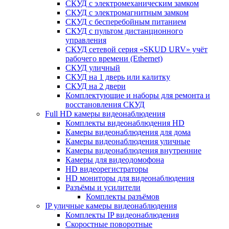
СКУД с электромеханическим замком
СКУД с электромагнитным замком
СКУД с бесперебойным питанием
СКУД с пультом дистанционного
управления
СКУД сетевой серия «SKUD URV» учёт
рабочего времени (Ethernet)
СКУД уличный
СКУД на 1 дверь или калитку
СКУД на 2 двери
Комплектующие и наборы для ремонта и
восстановления СКУД
Full HD камеры видеонаблюдения
Комплекты видеонаблюдения HD
Камеры видеонаблюдения для дома
Камеры видеонаблюдения уличные
Камеры видеонаблюдения внутренние
Камеры для видеодомофона
HD видеорегистраторы
HD мониторы для видеонаблюдения
Разъёмы и усилители
Комплекты разъёмов
IP уличные камеры видеонаблюдения
Комплекты IP видеонаблюдения
Скоростные поворотные