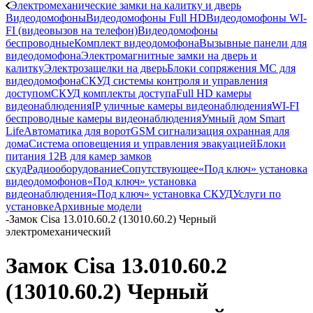
Электромеханические замки на калитку и дверь
Видеодомофоны
Видеодомофоны Full HD
Видеодомофоны WI-
FI (видеовызов на телефон)
Видеодомофоны
беспроводные
Комплект видеодомофона
Вызывные панели для
видеодомофона
Электромагнитные замки на дверь и
калитку
Электрозащелки на дверь
Блоки сопряжения МС для
видеодомофона
СКУД системы контроля и управления
доступом
СКУД комплекты доступа
Full HD камеры
видеонаблюдения
IP уличные камеры видеонаблюдения
WI-FI
беспроводные камеры видеонаблюдения
Умный дом Smart
Life
Автоматика для ворот
GSM сигнализация охранная для
дома
Cистема оповещения и управления эвакуацией
Блоки
питания 12В для камер замков
скуд
Радиооборудование
Сопутствующее
«Под ключ» установка
видеодомофонов
«Под ключ» установка
видеонаблюдения
«Под ключ» установка СКУД
Услуги по
установке
Архивные модели
-
Замок Cisa 13.010.60.2 (13010.60.2) Черный
электромеханический
Замок Cisa 13.010.60.2
(13010.60.2) Черный