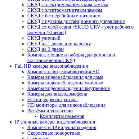
СКУД с электромеханическим замком
СКУД с электромагнитным замком
СКУД с бесперебойным питанием
СКУД с пультом дистанционного управления
СКУД сетевой серия «SKUD URV» учёт рабочего
времени (Ethernet)
СКУД уличный
СКУД на 1 дверь или калитку
СКУД на 2 двери
Комплектующие и наборы для ремонта и
восстановления СКУД
Full HD камеры видеонаблюдения
Комплекты видеонаблюдения HD
Камеры видеонаблюдения для дома
Камеры видеонаблюдения уличные
Камеры видеонаблюдения внутренние
Камеры для видеодомофона
HD видеорегистраторы
HD мониторы для видеонаблюдения
Разъёмы и усилители
Комплекты разъёмов
IP уличные камеры видеонаблюдения
Комплекты IP видеонаблюдения
Скоростные поворотные
С записью