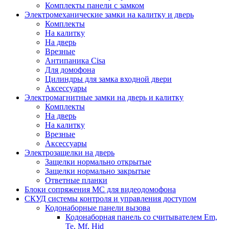
Комплекты панели с замком
Электромеханические замки на калитку и дверь
Комплекты
На калитку
На дверь
Врезные
Антипаника Cisa
Для домофона
Цилиндры для замка входной двери
Аксессуары
Электромагнитные замки на дверь и калитку
Комплекты
На дверь
На калитку
Врезные
Аксессуары
Электрозащелки на дверь
Защелки нормально открытые
Защелки нормально закрытые
Ответные планки
Блоки сопряжения МС для видеодомофона
СКУД системы контроля и управления доступом
Кодонаборные панели вызова
Кодонаборная панель со считывателем Em,
Te, Mf, Hid