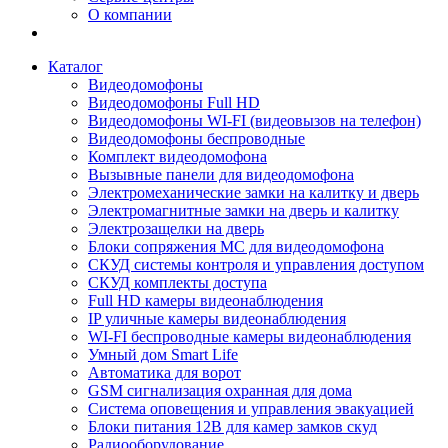
О компании
Каталог
Видеодомофоны
Видеодомофоны Full HD
Видеодомофоны WI-FI (видеовызов на телефон)
Видеодомофоны беспроводные
Комплект видеодомофона
Вызывные панели для видеодомофона
Электромеханические замки на калитку и дверь
Электромагнитные замки на дверь и калитку
Электрозащелки на дверь
Блоки сопряжения МС для видеодомофона
СКУД системы контроля и управления доступом
СКУД комплекты доступа
Full HD камеры видеонаблюдения
IP уличные камеры видеонаблюдения
WI-FI беспроводные камеры видеонаблюдения
Умный дом Smart Life
Автоматика для ворот
GSM сигнализация охранная для дома
Cистема оповещения и управления эвакуацией
Блоки питания 12В для камер замков скуд
Радиооборудование