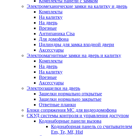
Комплекты панели с замком
Электромеханические замки на калитку и дверь
Комплекты
На калитку
На дверь
Врезные
Антипаника Cisa
Для домофона
Цилиндры для замка входной двери
Аксессуары
Электромагнитные замки на дверь и калитку
Комплекты
На дверь
На калитку
Врезные
Аксессуары
Электрозащелки на дверь
Защелки нормально открытые
Защелки нормально закрытые
Ответные планки
Блоки сопряжения МС для видеодомофона
СКУД системы контроля и управления доступом
Кодонаборные панели вызова
Кодонаборная панель со считывателем
Em, Te, Mf, Hid