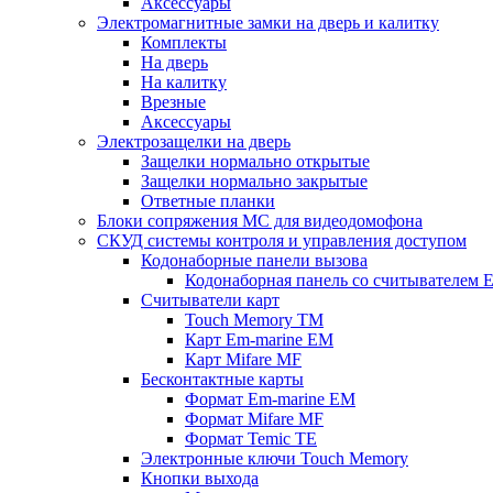
Аксессуары
Электромагнитные замки на дверь и калитку
Комплекты
На дверь
На калитку
Врезные
Аксессуары
Электрозащелки на дверь
Защелки нормально открытые
Защелки нормально закрытые
Ответные планки
Блоки сопряжения МС для видеодомофона
СКУД системы контроля и управления доступом
Кодонаборные панели вызова
Кодонаборная панель со считывателем E
Считыватели карт
Touch Memory TM
Карт Em-marine EM
Карт Mifare MF
Бесконтактные карты
Формат Em-marine EM
Формат Mifare MF
Формат Temic TE
Электронные ключи Touch Memory
Кнопки выхода