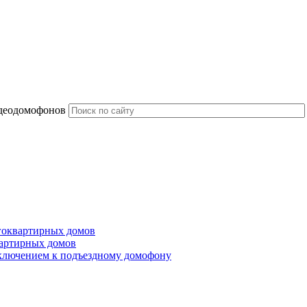
идеодомофонов
гоквартирных домов
артирных домов
ключением к подъездному домофону