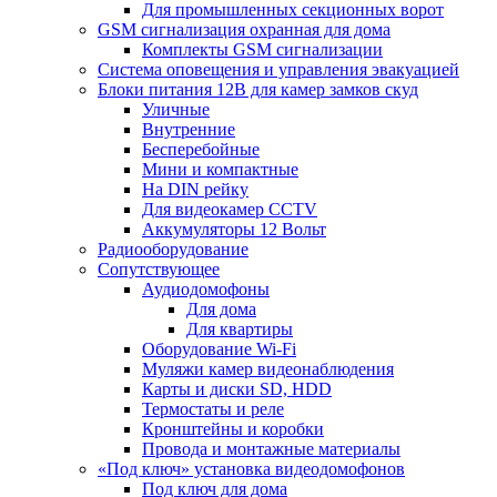
Для промышленных секционных ворот
GSM сигнализация охранная для дома
Комплекты GSM сигнализации
Cистема оповещения и управления эвакуацией
Блоки питания 12В для камер замков скуд
Уличные
Внутренние
Бесперебойные
Мини и компактные
На DIN рейку
Для видеокамер CCTV
Аккумуляторы 12 Вольт
Радиооборудование
Сопутствующее
Аудиодомофоны
Для дома
Для квартиры
Оборудование Wi-Fi
Муляжи камер видеонаблюдения
Карты и диски SD, HDD
Термостаты и реле
Кронштейны и коробки
Провода и монтажные материалы
«Под ключ» установка видеодомофонов
Под ключ для дома