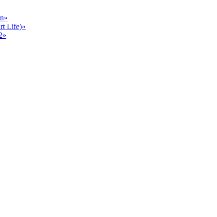
en»
 Life)»
2»