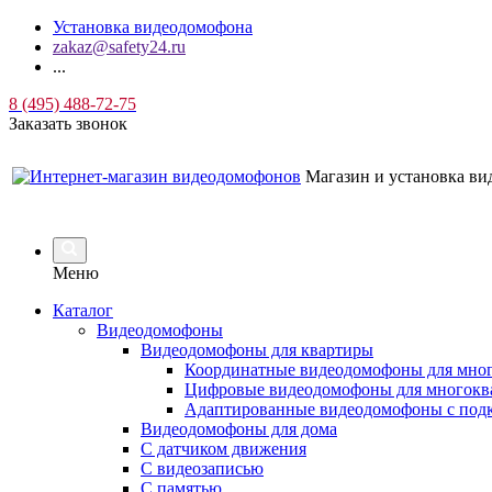
Установка видеодомофона
zakaz@safety24.ru
...
8 (495) 488-72-75
Заказать звонок
Магазин и установка в
Меню
Каталог
Видеодомофоны
Видеодомофоны для квартиры
Координатные видеодомофоны для мно
Цифровые видеодомофоны для многокв
Адаптированные видеодомофоны с под
Видеодомофоны для дома
С датчиком движения
С видеозаписью
C памятью