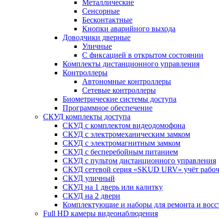
Металлические
Сенсорные
Бесконтактные
Кнопки аварийного выхода
Доводчики дверные
Уличные
С фиксацией в открытом состоянии
Комплекты дистанционного управления
Контроллеры
Автономные контроллеры
Сетевые контроллеры
Биометрические системы доступа
Программное обеспечение
СКУД комплекты доступа
СКУД с комплектом видеодомофона
СКУД с электромеханическим замком
СКУД с электромагнитным замком
СКУД с бесперебойным питанием
СКУД с пультом дистанционного управления
СКУД сетевой серия «SKUD URV» учёт рабочег
СКУД уличный
СКУД на 1 дверь или калитку
СКУД на 2 двери
Комплектующие и наборы для ремонта и вос
Full HD камеры видеонаблюдения