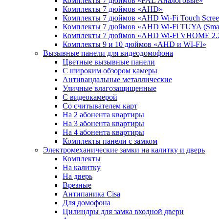
Комплекты 7 дюймов «PAL Аналоговые»
Комплекты 7 дюймов «AHD»
Комплекты 7 дюймов «AHD Wi-Fi Touch Scre
Комплекты 7 дюймов «AHD Wi-Fi TUYA (Smart
Комплекты 7 дюймов «AHD Wi-Fi VHOME 2.
Комплекты 9 и 10 дюймов «AHD и WI-FI»
Вызывные панели для видеодомофона
Цветные вызывные панели
С широким обзором камеры
Антивандальные металлические
Уличные влагозащищенные
С видеокамерой
Со считывателем карт
На 2 абонента квартиры
На 3 абонента квартиры
На 4 абонента квартиры
Комплекты панели с замком
Электромеханические замки на калитку и дверь
Комплекты
На калитку
На дверь
Врезные
Антипаника Cisa
Для домофона
Цилиндры для замка входной двери