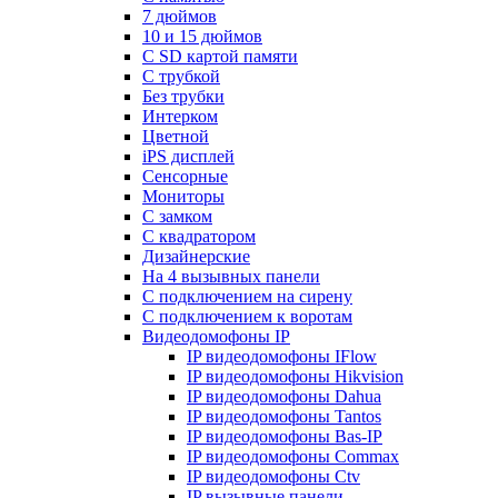
7 дюймов
10 и 15 дюймов
С SD картой памяти
С трубкой
Без трубки
Интерком
Цветной
iPS дисплей
Сенсорные
Мониторы
С замком
C квадратором
Дизайнерские
На 4 вызывных панели
С подключением на сирену
С подключением к воротам
Видеодомофоны IP
IP видеодомофоны IFlow
IP видеодомофоны Hikvision
IP видеодомофоны Dahua
IP видеодомофоны Tantos
IP видеодомофоны Bas-IP
IP видеодомофоны Commax
IP видеодомофоны Ctv
IP вызывные панели