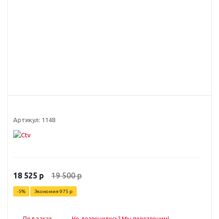
Артикул:
1148
19 500
р
18 525
р
-
5
%
Экономия
975
р
Под заказ
Не дозвонились? Мы перезвоним!