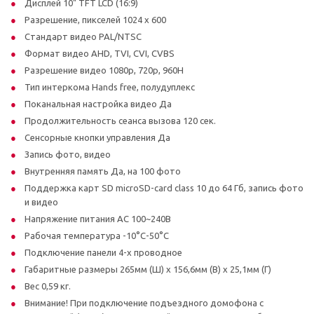
Дисплей 10" TFT LCD (16:9)
Разрешение, пикселей 1024 x 600
Стандарт видео PAL/NTSC
Формат видео AHD, TVI, CVI, CVBS
Разрешение видео 1080p, 720р, 960H
Тип интеркома Hands free, полудуплекс
Поканальная настройка видео Да
Продолжительность сеанса вызова 120 сек.
Сенсорные кнопки управления Да
Запись фото, видео
Внутренняя память Да, на 100 фото
Поддержка карт SD microSD-card class 10 до 64 Гб, запись фото
и видео
Напряжение питания AC 100~240В
Рабочая температура -10°C-50°C
Подключение панели 4-х проводное
Габаритные размеры 265мм (Ш) x 156,6мм (В) x 25,1мм (Г)
Вес 0,59 кг.
Внимание! При подключение подъездного домофона с