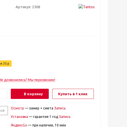
Артикул:
2308
ия
35
р
Не дозвонились? Мы перезвоним!
В корзину
Купить в 1 клик
Осмотр
— замер + смета
Запись
ься
Установка
— гарантия 1 год
Запись
ЯндексGo
— при наличии, 10 мин