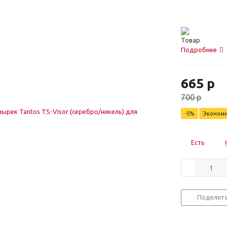
Подробнее
665
р
700
р
-
5
%
Эконом
Есть
Поделит