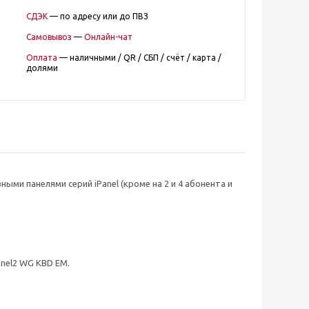
СДЭК
— по адресу или до ПВЗ
Самовывоз
—
Онлайн-чат
Оплата
— наличными / QR / СБП / счёт / карта /
долями
ми панелями серий iPanel (кроме на 2 и 4 абонента и
anel2 WG KBD EM.