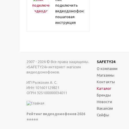
подключить
видеодомофон:
пошаговая
инструкция
2007 - 2026 © Все права защищены.
SAFETY24
«SAFETY24» интернет-магазин
О компании
видеодомофонов.
Магазины
Контакты
ИП Рыжохин А. С.
ИНН 101601129821
Каталог
ОГРН 325100000034011
Бренды
Новости
Вакансии
Рейтинг видеодомофонов 2026
Сейфы
⭐⭐⭐⭐⭐