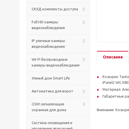
СКУД комплекты доступа
Full HD камеры
видеонаблюдения
IP уличные камеры
видеонаблюдения
Описание
WI-FI беспроводные
камеры видеонаблюдения
Козырек Tanto
Умный дом Smart Life
iPanel2 WG KBD
Материал: Ал
Автоматика для ворот
Габаритные ра
GSM сигнализация
охранная для дома
Внимание: Козырек
Cистема оповещения и
управления эвакуацией