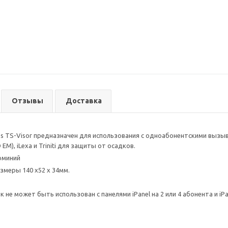
Отзывы
Доставка
s TS-Visor предназначен для использования с одноабонентскими вызывны
 EM), iLexa и Triniti для защиты от осадков.
юминий
змеры 140 х52 х 34мм.
 не может быть использован с панелями iPanel на 2 или 4 абонента и iP