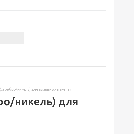
 (серебро/никель) для вызывных панелей
бро/никель) для