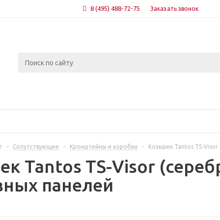
8 (495) 488-72-75
Заказать звонок
г
-
Сопутствующее
-
Кронштейны и коробки
-
Козырек Tantos TS-Visor
ек Tantos TS-Visor (сере
ных панелей