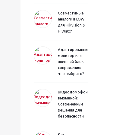
Совместимые
аналоги IFLOW
для Hikvision &
HiWatch
Адаптированный
монитор или
внешний блок
сопряжения:
что выбрать?
Видеодомофона
вызывной:
Современные
решения для
безопасности
Как