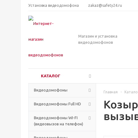
Установка видеодомофона
zakaz@safety24.ru
Магазин и установка
видеодомофонов
КАТАЛОГ
Видеодомофоны
Главная
-
Катало
Козыр
Видеодомофоны Full HD
вызыв
Видеодомофоны WI-FI
(видеовызов на телефон)
Видеодомофоны