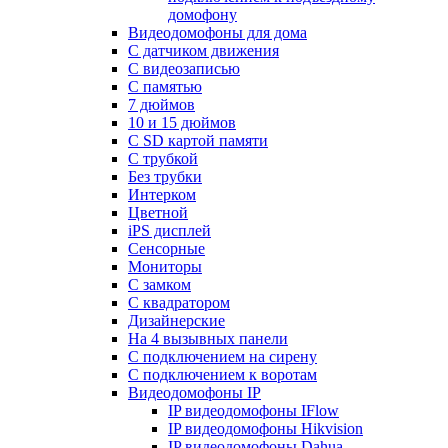
домофону
Видеодомофоны для дома
С датчиком движения
С видеозаписью
C памятью
7 дюймов
10 и 15 дюймов
С SD картой памяти
С трубкой
Без трубки
Интерком
Цветной
iPS дисплей
Сенсорные
Мониторы
С замком
C квадратором
Дизайнерские
На 4 вызывных панели
С подключением на сирену
С подключением к воротам
Видеодомофоны IP
IP видеодомофоны IFlow
IP видеодомофоны Hikvision
IP видеодомофоны Dahua