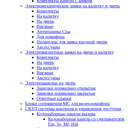
Комплекты панели с замком
Электромеханические замки на калитку и дверь
Комплекты
На калитку
На дверь
Врезные
Антипаника Cisa
Для домофона
Цилиндры для замка входной двери
Аксессуары
Электромагнитные замки на дверь и калитку
Комплекты
На дверь
На калитку
Врезные
Аксессуары
Электрозащелки на дверь
Защелки нормально открытые
Защелки нормально закрытые
Ответные планки
Блоки сопряжения МС для видеодомофона
СКУД системы контроля и управления доступом
Кодонаборные панели вызова
Кодонаборная панель со считывателем
Em, Te, Mf, Hid