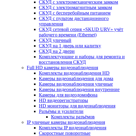
СКУД с электромеханическим замком
СКУД с электромагнитным замком
СКУД с бесперебойным питанием
СКУД с пультом дистанционного
управления
СКУД сетевой серия «SKUD URV» учёт
рабочего времени (Ethernet)
СКУД уличный
СКУД на 1 дверь или калитку
СКУД на 2 двери
Комплектующие и наборы для ремонта и
восстановления СКУД
Full HD камеры видеонаблюдения
Комплекты видеонаблюдения HD
Камеры видеонаблюдения для дома
Камеры видеонаблюдения уличные
Камеры видеонаблюдения внутренние
Камеры для видеодомофона
HD видеорегистраторы
HD мониторы для видеонаблюдения
Разъёмы и усилители
Комплекты разъёмов
IP уличные камеры видеонаблюдения
Комплекты IP видеонаблюдения
Скоростные поворотные