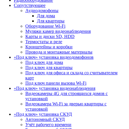
Радиооборудование
Сопутствующее
Аудиодомофоны
Для дома
Для квартиры
Оборудование Wi-Fi
Муляжи камер видеонаблюдения
Карты и диски SD, HDD
Термостаты и реле
Кронштейны и коробки
Провода и монтажные материалы
«Под ключ» установка видеодомофонов
Под ключ для дома
Под ключ для квартиры
Под ключ для офиса и склада со считывателем
карт
Под ключ панели вызова Wi-Fi
«Под ключ» установка видеонаблюдения
Видеокамеры 4G для строящихся домов с
установкой
Видеокамера Wi-Fi за дверью квартиры с
установкой
«Под ключ» установка СКУД
Автономный СКУД
Учёт рабочего времени