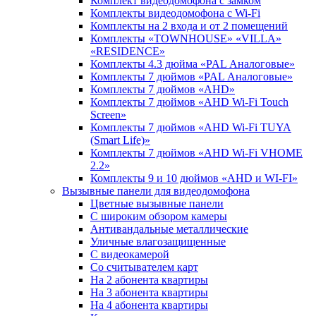
Комплект видеодомофона c замком
Комплекты видеодомофона с Wi-Fi
Комплекты на 2 входа и от 2 помещений
Комплекты «TOWNHOUSE» «VILLA»
«RESIDENCE»
Комплекты 4.3 дюйма «PAL Аналоговые»
Комплекты 7 дюймов «PAL Аналоговые»
Комплекты 7 дюймов «AHD»
Комплекты 7 дюймов «AHD Wi-Fi Touch
Screen»
Комплекты 7 дюймов «AHD Wi-Fi TUYA
(Smart Life)»
Комплекты 7 дюймов «AHD Wi-Fi VHOME
2.2»
Комплекты 9 и 10 дюймов «AHD и WI-FI»
Вызывные панели для видеодомофона
Цветные вызывные панели
С широким обзором камеры
Антивандальные металлические
Уличные влагозащищенные
С видеокамерой
Со считывателем карт
На 2 абонента квартиры
На 3 абонента квартиры
На 4 абонента квартиры