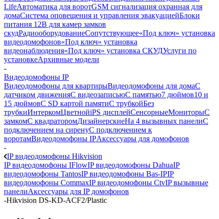
Life
Автоматика для ворот
GSM сигнализация охранная для
дома
Cистема оповещения и управления эвакуацией
Блоки
питания 12В для камер замков
скуд
Радиооборудование
Сопутствующее
«Под ключ» установка
видеодомофонов
«Под ключ» установка
видеонаблюдения
«Под ключ» установка СКУД
Услуги по
установке
Архивные модели
-
Видеодомофоны IP
Видеодомофоны для квартиры
Видеодомофоны для дома
С
датчиком движения
С видеозаписью
C памятью
7 дюймов
10 и
15 дюймов
С SD картой памяти
С трубкой
Без
трубки
Интерком
Цветной
iPS дисплей
Сенсорные
Мониторы
С
замком
C квадратором
Дизайнерские
На 4 вызывных панели
С
подключением на сирену
С подключением к
воротам
Видеодомофоны IP
Аксессуары для домофонов
-
IP видеодомофоны Hikvision
IP видеодомофоны IFlow
IP видеодомофоны Dahua
IP
видеодомофоны Tantos
IP видеодомофоны Bas-IP
IP
видеодомофоны Commax
IP видеодомофоны Ctv
IP вызывные
панели
Аксессуары для IP домофонов
-
Hikvision DS-KD-ACF2/Plastic