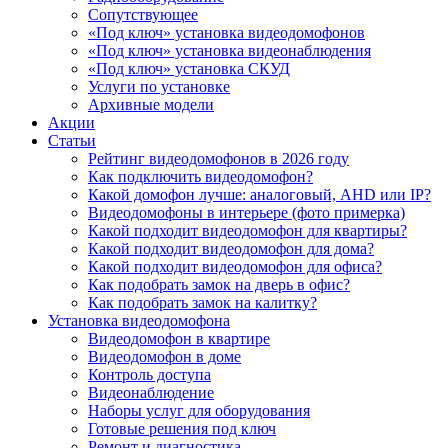
Сопутствующее
«Под ключ» установка видеодомофонов
«Под ключ» установка видеонаблюдения
«Под ключ» установка СКУД
Услуги по установке
Архивные модели
Акции
Статьи
Рейтинг видеодомофонов в 2026 году
Как подключить видеодомофон?
Какой домофон лучше: аналоговый, AHD или IP?
Видеодомофоны в интерьере (фото примерка)
Какой подходит видеодомофон для квартиры?
Какой подходит видеодомофон для дома?
Какой подходит видеодомофон для офиса?
Как подобрать замок на дверь в офис?
Как подобрать замок на калитку?
Установка видеодомофона
Видеодомофон в квартире
Видеодомофон в доме
Контроль доступа
Видеонаблюдение
Наборы услуг для оборудования
Готовые решения под ключ
Ремонт и диагностика