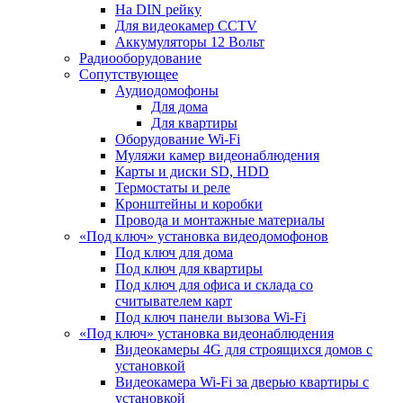
На DIN рейку
Для видеокамер CCTV
Аккумуляторы 12 Вольт
Радиооборудование
Сопутствующее
Аудиодомофоны
Для дома
Для квартиры
Оборудование Wi-Fi
Муляжи камер видеонаблюдения
Карты и диски SD, HDD
Термостаты и реле
Кронштейны и коробки
Провода и монтажные материалы
«Под ключ» установка видеодомофонов
Под ключ для дома
Под ключ для квартиры
Под ключ для офиса и склада со
считывателем карт
Под ключ панели вызова Wi-Fi
«Под ключ» установка видеонаблюдения
Видеокамеры 4G для строящихся домов с
установкой
Видеокамера Wi-Fi за дверью квартиры с
установкой