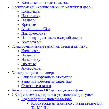
Комплекты панели с замком
Электромеханические замки на калитку и дверь
Комплекты
На калитку
На дверь
Врезные
Антипаника Cisa
Для домофона
Цилиндры для замка входной двери
Аксессуары
Электромагнитные замки на дверь и калитку
Комплекты
На дверь
На калитку
Врезные
Аксессуары
Электрозащелки на дверь
Защелки нормально открытые
Защелки нормально закрытые
Ответные планки
Блоки сопряжения МС для видеодомофона
СКУД системы контроля и управления доступом
Кодонаборные панели вызова
Кодонаборная панель со считывателем Em,
Te, Mf, Hid