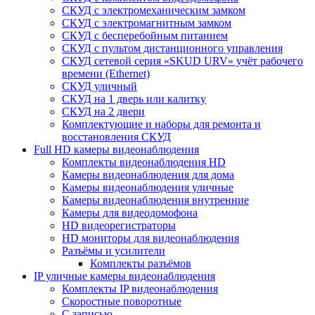
СКУД с электромеханическим замком
СКУД с электромагнитным замком
СКУД с бесперебойным питанием
СКУД с пультом дистанционного управления
СКУД сетевой серия «SKUD URV» учёт рабочего
времени (Ethernet)
СКУД уличный
СКУД на 1 дверь или калитку
СКУД на 2 двери
Комплектующие и наборы для ремонта и
восстановления СКУД
Full HD камеры видеонаблюдения
Комплекты видеонаблюдения HD
Камеры видеонаблюдения для дома
Камеры видеонаблюдения уличные
Камеры видеонаблюдения внутренние
Камеры для видеодомофона
HD видеорегистраторы
HD мониторы для видеонаблюдения
Разъёмы и усилители
Комплекты разъёмов
IP уличные камеры видеонаблюдения
Комплекты IP видеонаблюдения
Скоростные поворотные
С записью