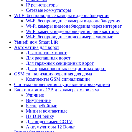
IP регистраторы
Сетевые коммутаторы
WI-FI беспроводные камеры видеонаблюдения
Wi-Fi беспроводные камеры видеонаблюдения
Wi-Fi камеры видеонаблюдения через интернет
Wi-Fi камеры видеонаблюдения для квартиры
Wi-Fi беспроводные видеокамеры уличные
Умный дом Smart Life
Автоматика для ворот
Для откатных ворот
Для распашных ворот
Для гаражных секционных ворот
Для промышленных секционных ворот
GSM сигнализация охранная для дома
Комплекты GSM сигнализации
Cистема оповещения и управления эвакуацией
Блоки питания 12В для камер замков скуд
Уличные
Внутренние
Бесперебойные
Мини и компактные
На DIN рейку
Для видеокамер CCTV
Аккумуляторы 12 Вольт