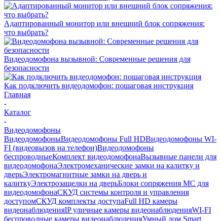
Адаптированный монитор или внешний блок сопряжения:
что выбрать?
Видеодомофона вызывной: Современные решения для
безопасности
Как подключить видеодомофон: пошаговая инструкция
Главная
-
Каталог
-
Видеодомофоны
Видеодомофоны
Видеодомофоны Full HD
Видеодомофоны WI-
FI (видеовызов на телефон)
Видеодомофоны
беспроводные
Комплект видеодомофона
Вызывные панели для
видеодомофона
Электромеханические замки на калитку и
дверь
Электромагнитные замки на дверь и
калитку
Электрозащелки на дверь
Блоки сопряжения МС для
видеодомофона
СКУД системы контроля и управления
доступом
СКУД комплекты доступа
Full HD камеры
видеонаблюдения
IP уличные камеры видеонаблюдения
WI-FI
беспроводные камеры видеонаблюдения
Умный дом Smart