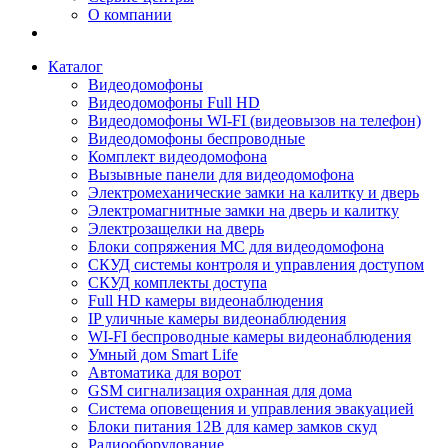
О компании
Каталог
Видеодомофоны
Видеодомофоны Full HD
Видеодомофоны WI-FI (видеовызов на телефон)
Видеодомофоны беспроводные
Комплект видеодомофона
Вызывные панели для видеодомофона
Электромеханические замки на калитку и дверь
Электромагнитные замки на дверь и калитку
Электрозащелки на дверь
Блоки сопряжения МС для видеодомофона
СКУД системы контроля и управления доступом
СКУД комплекты доступа
Full HD камеры видеонаблюдения
IP уличные камеры видеонаблюдения
WI-FI беспроводные камеры видеонаблюдения
Умный дом Smart Life
Автоматика для ворот
GSM сигнализация охранная для дома
Cистема оповещения и управления эвакуацией
Блоки питания 12В для камер замков скуд
Радиооборудование