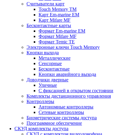
Считыватели карт
Touch Memory TM
Карт Em-marine EM
Карт Mifare MF
Бесконтактные карты
Формат Em-marine EM
Формат Mifare MF
Формат Temic TE
Электронные ключи Touch Memory
Кнопки выхода
Металлические
Сенсорные
Бесконтактные
Кнопки аварийного выхода
Доводчики дверные
Уличные
С фиксацией в открытом состоянии
Комплекты дистанционного управления
Контроллеры
Автономные контроллеры
Сетевые контроллеры
Биометрические системы доступа
Программное обеспечение
СКУД комплекты доступа
СКУД с комплектом видеодомофона