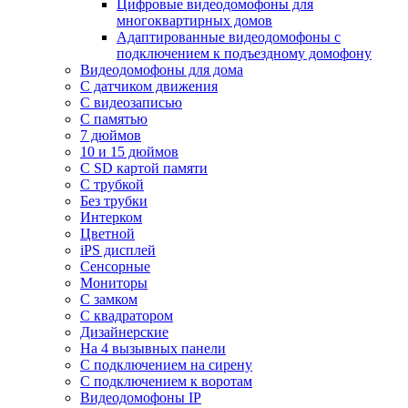
Цифровые видеодомофоны для
многоквартирных домов
Адаптированные видеодомофоны с
подключением к подъездному домофону
Видеодомофоны для дома
С датчиком движения
С видеозаписью
C памятью
7 дюймов
10 и 15 дюймов
С SD картой памяти
С трубкой
Без трубки
Интерком
Цветной
iPS дисплей
Сенсорные
Мониторы
С замком
C квадратором
Дизайнерские
На 4 вызывных панели
С подключением на сирену
С подключением к воротам
Видеодомофоны IP