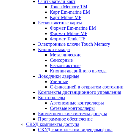
Считыватели карт
Touch Memory TM
Карт Em-marine EM
Карт Mifare MF
Бесконтактные карты
Формат Em-marine EM
Формат Mifare MF
Формат Temic TE
Электронные ключи Touch Memory
Кнопки выхода
Металлические
Сенсорные
Бесконтактные
Кнопки аварийного выхода
Доводчики дверные
Уличные
С фиксацией в открытом состоянии
Комплекты дистанционного управления
Контроллеры
Автономные контроллеры
Сетевые контроллеры
Биометрические системы доступа
Программное обеспечение
СКУД комплекты доступа
СКУД с комплектом видеодомофона