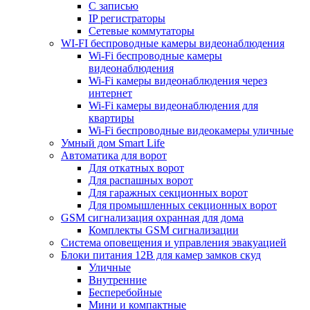
С записью
IP регистраторы
Сетевые коммутаторы
WI-FI беспроводные камеры видеонаблюдения
Wi-Fi беспроводные камеры
видеонаблюдения
Wi-Fi камеры видеонаблюдения через
интернет
Wi-Fi камеры видеонаблюдения для
квартиры
Wi-Fi беспроводные видеокамеры уличные
Умный дом Smart Life
Автоматика для ворот
Для откатных ворот
Для распашных ворот
Для гаражных секционных ворот
Для промышленных секционных ворот
GSM сигнализация охранная для дома
Комплекты GSM сигнализации
Cистема оповещения и управления эвакуацией
Блоки питания 12В для камер замков скуд
Уличные
Внутренние
Бесперебойные
Мини и компактные