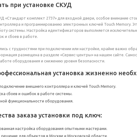
ать при установке СКУД
Д «Стандарт комплект 2737» для входной двери, особое внимание ст
нтроллера и программированию электронных ключей Touch Memory. Э
оту системы. Настройка идентификаторов выполняется исключительн
к и сбоев в работе.
улись с трудностями при подключении или настройке, крайне важно об
ормация размещена в разделе «Сервис-центры» на нашем сайте. Само
аботе оборудования и снижению уровня безопасности.
рофессиональная установка жизненно необх
подключение внешнего контроллера и ключей Touch Memory.
ска сбоев и ошибок в работе системы.
лной функциональности оборудования.
ства заказа установки под ключ:
ванная настройка оборудования опытными мастерами.
 решение для объектов в Москве и Московской области.