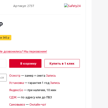
Артикул:
2737
р
ия
545
р
Не дозвонились? Мы перезвоним!
В корзину
Купить в 1 клик
Осмотр
— замер + смета
Запись
ься
Установка
— гарантия 1 год
Запись
ЯндексGo
— при наличии, 10 мин
СДЭК
— по адресу или до ПВЗ
Самовывоз
—
Онлайн-чат