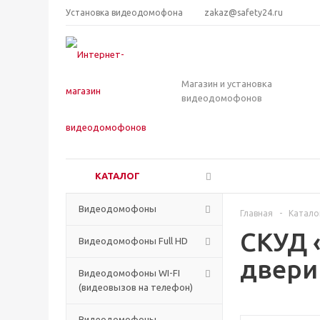
Установка видеодомофона
zakaz@safety24.ru
Магазин и установка
видеодомофонов
КАТАЛОГ
Видеодомофоны
Главная
-
Катало
СКУД 
Видеодомофоны Full HD
двери
Видеодомофоны WI-FI
(видеовызов на телефон)
Видеодомофоны