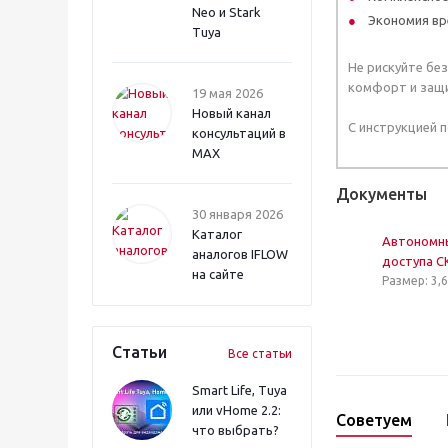
Neo и Stark
Экономия вр
Tuya
Не рискуйте бе
комфорт и защ
19 мая 2026
Новый канал
С инструкцией 
консультаций в
MAX
Документы
30 января 2026
Каталог
Автономн
аналогов IFLOW
доступа С
на сайте
Размер: 3,
Статьи
Все статьи
Smart Life, Tuya
или vHome 2.2:
Советуем
что выбрать?