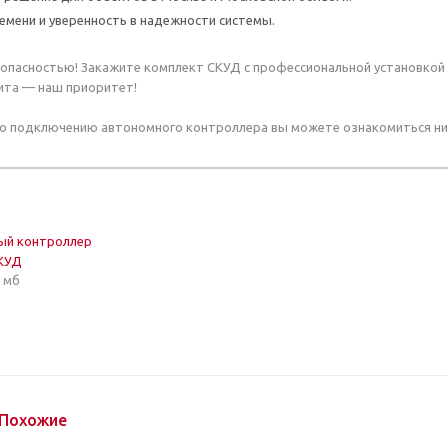
емени и уверенность в надежности системы.
зопасностью! Закажите комплект СКУД с профессиональной установкой 
ита — наш приоритет!
по подключению автономного контроллера вы можете ознакомиться ни
ый контроллер
КУД
6 мб
Похожие