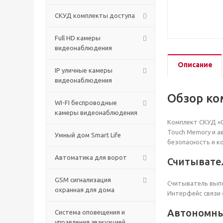
СКУД комплекты доступа
Full HD камеры
видеонаблюдения
Описание
IP уличные камеры
видеонаблюдения
Обзор ко
WI-FI беспроводные
камеры видеонаблюдения
Комплект СКУД «С
Touch Memory и а
Умный дом Smart Life
безопасность и к
Автоматика для ворот
Считывате
GSM сигнализация
Считыватель выпо
охранная для дома
Интерфейс связи с
Автономны
Cистема оповещения и
управления эвакуацией