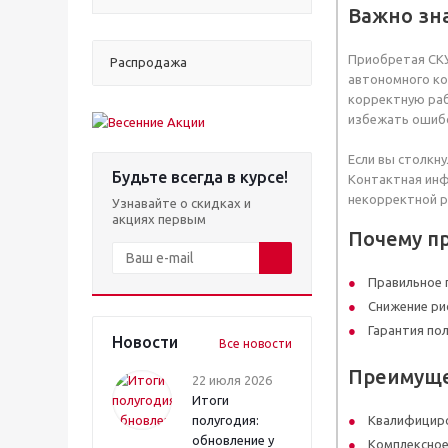
Важно зн
Приобретая СКУ
Распродажа
автономного ко
корректную раб
избежать ошибо
Если вы столкн
Будьте всегда в курсе!
Контактная инф
некорректной р
Узнавайте о скидках и
акциях первым
Почему п
Правильное 
Снижение ри
Гарантия по
Новости
Все новости
Преимуще
22 июля 2026
Итоги
полугодия:
Квалифициро
обновление у
Комплексное