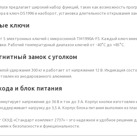
пусе предлагает широкий набор функций, таких как возможность про
ра в ключ DS1996 и наоборот, установка длительности открывания за
ые ключи
т 5 электронных ключей с микросхемой TM1990A-F5. Каждый ключ име
вки. Рабочий температурный диапазон ключей от -40°C до +85°C.
гнитный замок с уголком
илой удержания 300 кг и работает от напряжения 12 В. Индикация сос
отовлен из анодированного алюминия.
хода и блок питания
ммутирует напряжение до 36 В и ток до 3 А. Корпус кнопки изготовлен 
поддерживает нагрузку до 3,5 А. Корпус блока питания выполнен из пла
т СКУД «Стандарт комплект 2737» – это надежное и удобное решение 
иям к безопасности и функциональности.