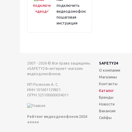
подключить
видеодомофон:
пошаговая
инструкция
2007 - 2026 © Все права защищены.
SAFETY24
«SAFETY24» интернет-магазин
О компании
видеодомофонов.
Магазины
Контакты
ИП Рыжохин А. С.
ИНН 101601129821
Каталог
ОГРН 325100000034011
Бренды
Новости
Вакансии
Рейтинг видеодомофонов 2026
Сейфы
⭐⭐⭐⭐⭐