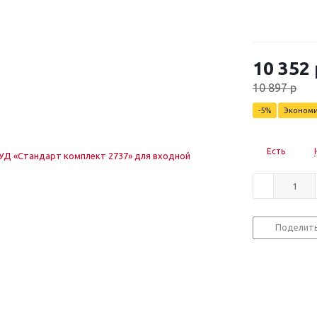
10 352
10 897
р
-
5
%
Эконом
Есть
Поделит