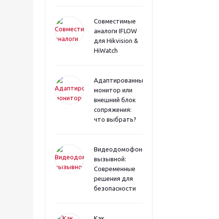
Совместимые
аналоги IFLOW
для Hikvision &
HiWatch
Адаптированный
монитор или
внешний блок
сопряжения:
что выбрать?
Видеодомофона
вызывной:
Современные
решения для
безопасности
Как