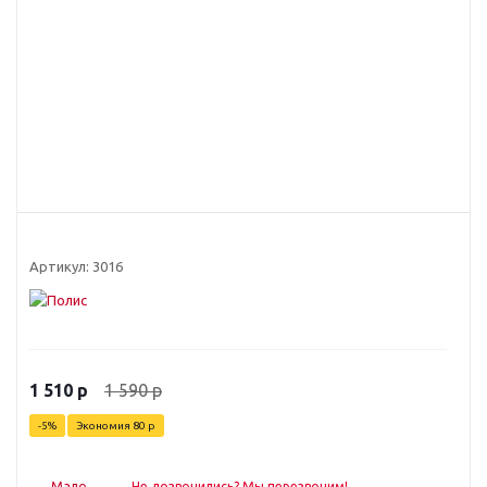
Артикул:
3016
1 590
р
1 510
р
-
5
%
Экономия
80
р
Мало
Не дозвонились? Мы перезвоним!