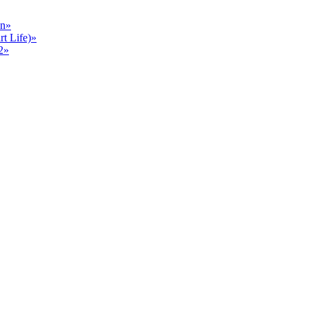
en»
 Life)»
2»