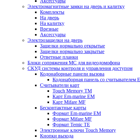
Аксессуары
Электромагнитные замки на дверь и калитку
Комплекты
На дверь
На калитку
Врезные
Аксессуары
Электрозащелки на дверь
Защелки нормально открытые
Защелки нормально закрытые
Ответные планки
Блоки сопряжения МС для видеодомофона
СКУД системы контроля и управления доступом
Кодонаборные панели вызова
Кодонаборная панель со считывателем E
Считыватели карт
Touch Memory TM
Карт Em-marine EM
Карт Mifare MF
Бесконтактные карты
Формат Em-marine EM
Формат Mifare MF
Формат Temic TE
Электронные ключи Touch Memory
Кнопки выхода