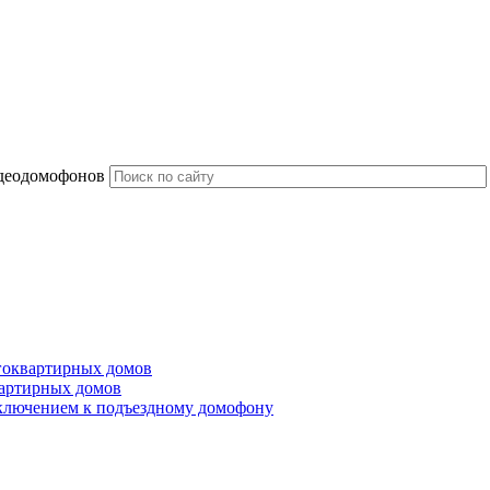
идеодомофонов
гоквартирных домов
артирных домов
ключением к подъездному домофону