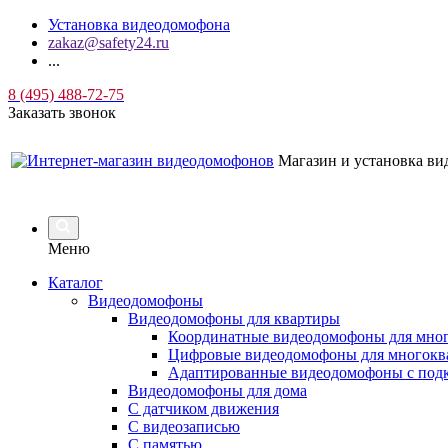
Установка видеодомофона
zakaz@safety24.ru
...
8 (495) 488-72-75
Заказать звонок
Магазин и установка в
Меню
Каталог
Видеодомофоны
Видеодомофоны для квартиры
Координатные видеодомофоны для мно
Цифровые видеодомофоны для многокв
Адаптированные видеодомофоны с под
Видеодомофоны для дома
С датчиком движения
С видеозаписью
C памятью