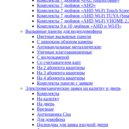
Комплекты 7 дюймов «PAL Аналоговые»
Комплекты 7 дюймов «AHD»
Комплекты 7 дюймов «AHD Wi-Fi Touch Scre
Комплекты 7 дюймов «AHD Wi-Fi TUYA (Smart
Комплекты 7 дюймов «AHD Wi-Fi VHOME 2.
Комплекты 9 и 10 дюймов «AHD и WI-FI»
Вызывные панели для видеодомофона
Цветные вызывные панели
С широким обзором камеры
Антивандальные металлические
Уличные влагозащищенные
С видеокамерой
Со считывателем карт
На 2 абонента квартиры
На 3 абонента квартиры
На 4 абонента квартиры
Комплекты панели с замком
Электромеханические замки на калитку и дверь
Комплекты
На калитку
На дверь
Врезные
Антипаника Cisa
Для домофона
Цилиндры для замка входной двери