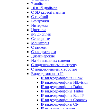
7 дюймов
10 и 15 дюймов
С SD картой памяти
С трубкой
Без трубки
Интерком
Цветной
iPS дисплей
Сенсорные
Мониторы
С замком
C квадратором
Дизайнерские
На 4 вызывных панели
С подключением на сирену
С подключением к воротам
Видеодомофоны IP
IP видеодомофоны IFlow
IP видеодомофоны Hikvision
IP видеодомофоны Dahua
IP видеодомофоны Tantos
IP видеодомофоны Bas-IP
IP видеодомофоны Commax
IP видеодомофоны Ctv
IP вызывные панели