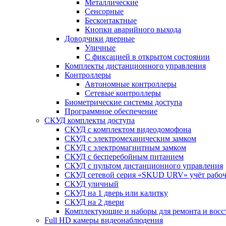
Металлические
Сенсорные
Бесконтактные
Кнопки аварийного выхода
Доводчики дверные
Уличные
С фиксацией в открытом состоянии
Комплекты дистанционного управления
Контроллеры
Автономные контроллеры
Сетевые контроллеры
Биометрические системы доступа
Программное обеспечение
СКУД комплекты доступа
СКУД с комплектом видеодомофона
СКУД с электромеханическим замком
СКУД с электромагнитным замком
СКУД с бесперебойным питанием
СКУД с пультом дистанционного управления
СКУД сетевой серия «SKUD URV» учёт рабочег
СКУД уличный
СКУД на 1 дверь или калитку
СКУД на 2 двери
Комплектующие и наборы для ремонта и вос
Full HD камеры видеонаблюдения