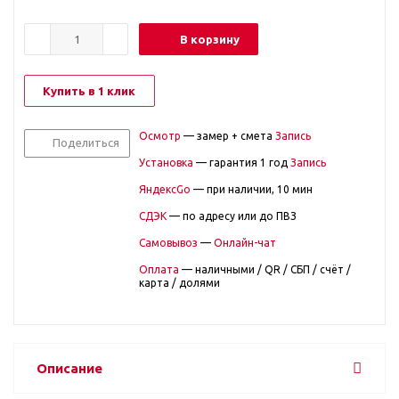
В корзину
Купить в 1 клик
Осмотр
— замер + смета
Запись
Поделиться
Установка
— гарантия 1 год
Запись
ЯндексGo
— при наличии, 10 мин
СДЭК
— по адресу или до ПВЗ
Самовывоз
—
Онлайн-чат
Оплата
— наличными / QR / СБП / счёт /
карта / долями
Описание