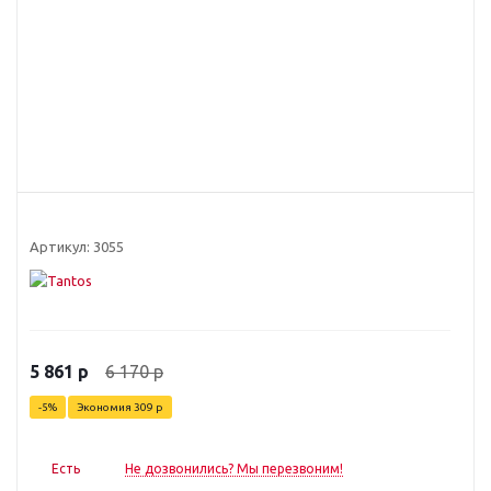
Артикул:
3055
6 170
р
5 861
р
-
5
%
Экономия
309
р
Есть
Не дозвонились? Мы перезвоним!