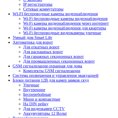
IP регистраторы
Сетевые коммутаторы
WI-FI беспроводные камеры видеонаблюдения
Wi-Fi беспроводные камеры видеонаблюдения
Wi-Fi камеры видеонаблюдения через интернет
Wi-Fi камеры видеонаблюдения для квартиры
Wi-Fi беспроводные видеокамеры уличные
Умный дом Smart Life
Автоматика для ворот
Для откатных ворот
Для распашных ворот
Для гаражных секционных ворот
Для промышленных секционных ворот
GSM сигнализация охранная для дома
Комплекты GSM сигнализации
Cистема оповещения и управления эвакуацией
Блоки питания 12В для камер замков скуд
Уличные
Внутренние
Бесперебойные
Мини и компактные
На DIN рейку
Для видеокамер CCTV
Аккумуляторы 12 Вольт