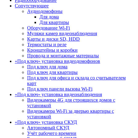
Радиооборудование
Сопутствующее
Аудиодомофоны
Для дома
Для квартиры
Оборудование Wi-Fi
Муляжи камер видеонаблюдения
Карты и диски SD, HDD
Термостаты и реле
Кронштейны и коробки
Провода и монтажные материалы
«Под ключ» установка видеодомофонов
Под ключ для дома
Под ключ для квартиры
Под ключ для офиса и склада со считывателем
карт
Под ключ панели вызова Wi-Fi
«Под ключ» установка видеонаблюдения
Видеокамеры 4G для строящихся домов с
установкой
Видеокамера Wi-Fi за дверью квартиры с
установкой
«Под ключ» установка СКУД
Автономный СКУД
Учёт рабочего времени