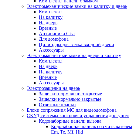
Комплекты панели с замком
Электромеханические замки на калитку и дверь
Комплекты
На калитку
На дверь
Врезные
Антипаника Cisa
Для домофона
Цилиндры для замка входной двери
Аксессуары
Электромагнитные замки на дверь и калитку
Комплекты
На дверь
На калитку
Врезные
Аксессуары
Электрозащелки на дверь
Защелки нормально открытые
Защелки нормально закрытые
Ответные планки
Блоки сопряжения МС для видеодомофона
СКУД системы контроля и управления доступом
Кодонаборные панели вызова
Кодонаборная панель со считывателем
Em, Te, Mf, Hid