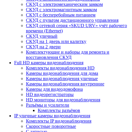
СКУД с электромеханическим замком
СКУД с электромагнитным замком
СКУД с бесперебойным питанием
СКУД с пультом дистанционного управления
СКУД сетевой серия «SKUD URV» учёт рабочего
времени (Ethernet)
СКУД уличный
СКУД на 1 дверь или калитку
СКУД на 2 двери
Комплектующие и наборы для ремонта и
восстановления СКУД
Full HD камеры видеонаблюдения
Комплекты видеонаблюдения HD
Камеры видеонаблюдения для дома
Камеры видеонаблюдения уличные
Камеры видеонаблюдения внутренние
Камеры для видеодомофона
HD видеорегистраторы
HD мониторы для видеонаблюдения
Разъёмы и усилители
Комплекты разъёмов
IP уличные камеры видеонаблюдения
Комплекты IP видеонаблюдения
Скоростные поворотные
С записью