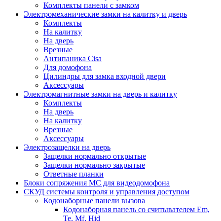
Комплекты панели с замком
Электромеханические замки на калитку и дверь
Комплекты
На калитку
На дверь
Врезные
Антипаника Cisa
Для домофона
Цилиндры для замка входной двери
Аксессуары
Электромагнитные замки на дверь и калитку
Комплекты
На дверь
На калитку
Врезные
Аксессуары
Электрозащелки на дверь
Защелки нормально открытые
Защелки нормально закрытые
Ответные планки
Блоки сопряжения МС для видеодомофона
СКУД системы контроля и управления доступом
Кодонаборные панели вызова
Кодонаборная панель со считывателем Em,
Te, Mf, Hid