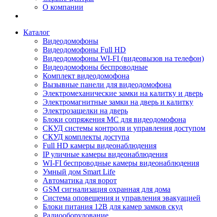
О компании
Каталог
Видеодомофоны
Видеодомофоны Full HD
Видеодомофоны WI-FI (видеовызов на телефон)
Видеодомофоны беспроводные
Комплект видеодомофона
Вызывные панели для видеодомофона
Электромеханические замки на калитку и дверь
Электромагнитные замки на дверь и калитку
Электрозащелки на дверь
Блоки сопряжения МС для видеодомофона
СКУД системы контроля и управления доступом
СКУД комплекты доступа
Full HD камеры видеонаблюдения
IP уличные камеры видеонаблюдения
WI-FI беспроводные камеры видеонаблюдения
Умный дом Smart Life
Автоматика для ворот
GSM сигнализация охранная для дома
Cистема оповещения и управления эвакуацией
Блоки питания 12В для камер замков скуд
Радиооборудование