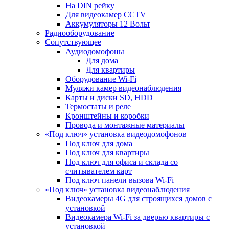
На DIN рейку
Для видеокамер CCTV
Аккумуляторы 12 Вольт
Радиооборудование
Сопутствующее
Аудиодомофоны
Для дома
Для квартиры
Оборудование Wi-Fi
Муляжи камер видеонаблюдения
Карты и диски SD, HDD
Термостаты и реле
Кронштейны и коробки
Провода и монтажные материалы
«Под ключ» установка видеодомофонов
Под ключ для дома
Под ключ для квартиры
Под ключ для офиса и склада со
считывателем карт
Под ключ панели вызова Wi-Fi
«Под ключ» установка видеонаблюдения
Видеокамеры 4G для строящихся домов с
установкой
Видеокамера Wi-Fi за дверью квартиры с
установкой