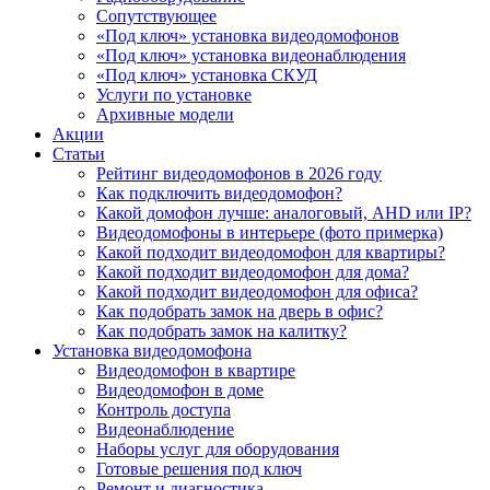
Сопутствующее
«Под ключ» установка видеодомофонов
«Под ключ» установка видеонаблюдения
«Под ключ» установка СКУД
Услуги по установке
Архивные модели
Акции
Статьи
Рейтинг видеодомофонов в 2026 году
Как подключить видеодомофон?
Какой домофон лучше: аналоговый, AHD или IP?
Видеодомофоны в интерьере (фото примерка)
Какой подходит видеодомофон для квартиры?
Какой подходит видеодомофон для дома?
Какой подходит видеодомофон для офиса?
Как подобрать замок на дверь в офис?
Как подобрать замок на калитку?
Установка видеодомофона
Видеодомофон в квартире
Видеодомофон в доме
Контроль доступа
Видеонаблюдение
Наборы услуг для оборудования
Готовые решения под ключ
Ремонт и диагностика