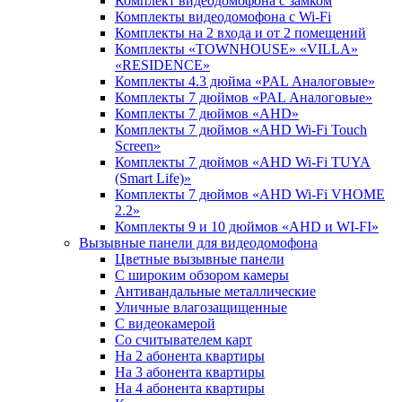
Комплект видеодомофона c замком
Комплекты видеодомофона с Wi-Fi
Комплекты на 2 входа и от 2 помещений
Комплекты «TOWNHOUSE» «VILLA»
«RESIDENCE»
Комплекты 4.3 дюйма «PAL Аналоговые»
Комплекты 7 дюймов «PAL Аналоговые»
Комплекты 7 дюймов «AHD»
Комплекты 7 дюймов «AHD Wi-Fi Touch
Screen»
Комплекты 7 дюймов «AHD Wi-Fi TUYA
(Smart Life)»
Комплекты 7 дюймов «AHD Wi-Fi VHOME
2.2»
Комплекты 9 и 10 дюймов «AHD и WI-FI»
Вызывные панели для видеодомофона
Цветные вызывные панели
С широким обзором камеры
Антивандальные металлические
Уличные влагозащищенные
С видеокамерой
Со считывателем карт
На 2 абонента квартиры
На 3 абонента квартиры
На 4 абонента квартиры