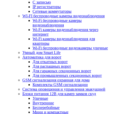
С записью
IP регистраторы
Сетевые коммутаторы
WI-FI беспроводные камеры видеонаблюдения
Wi-Fi беспроводные камеры
видеонаблюдения
Wi-Fi камеры видеонаблюдения через
интернет
Wi-Fi камеры видеонаблюдения для
квартиры
Wi-Fi беспроводные видеокамеры уличные
Умный дом Smart Life
Автоматика для ворот
Для откатных ворот
Для распашных ворот
Для гаражных секционных ворот
Для промышленных секционных ворот
GSM сигнализация охранная для дома
Комплекты GSM сигнализации
Cистема оповещения и управления эвакуацией
Блоки питания 12В для камер замков скуд
Уличные
Внутренние
Бесперебойные
Мини и компактные