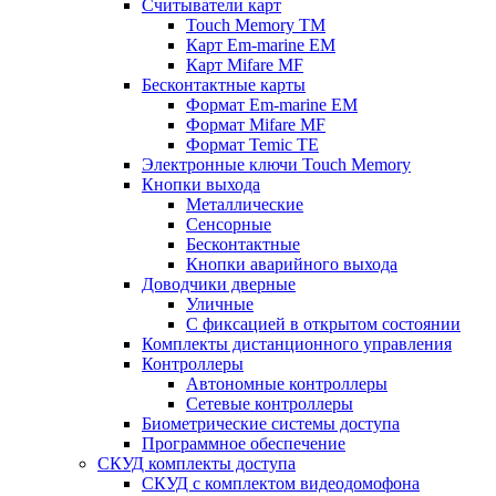
Считыватели карт
Touch Memory TM
Карт Em-marine EM
Карт Mifare MF
Бесконтактные карты
Формат Em-marine EM
Формат Mifare MF
Формат Temic TE
Электронные ключи Touch Memory
Кнопки выхода
Металлические
Сенсорные
Бесконтактные
Кнопки аварийного выхода
Доводчики дверные
Уличные
С фиксацией в открытом состоянии
Комплекты дистанционного управления
Контроллеры
Автономные контроллеры
Сетевые контроллеры
Биометрические системы доступа
Программное обеспечение
СКУД комплекты доступа
СКУД с комплектом видеодомофона