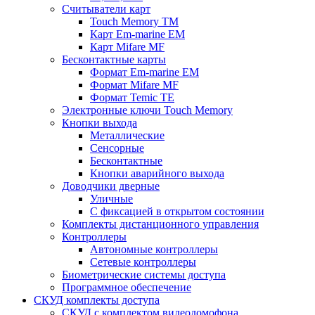
Считыватели карт
Touch Memory TM
Карт Em-marine EM
Карт Mifare MF
Бесконтактные карты
Формат Em-marine EM
Формат Mifare MF
Формат Temic TE
Электронные ключи Touch Memory
Кнопки выхода
Металлические
Сенсорные
Бесконтактные
Кнопки аварийного выхода
Доводчики дверные
Уличные
С фиксацией в открытом состоянии
Комплекты дистанционного управления
Контроллеры
Автономные контроллеры
Сетевые контроллеры
Биометрические системы доступа
Программное обеспечение
СКУД комплекты доступа
СКУД с комплектом видеодомофона