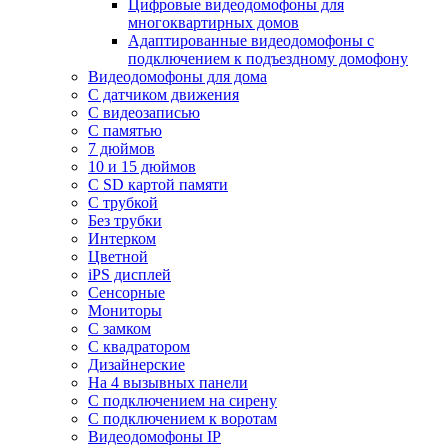
Цифровые видеодомофоны для
многоквартирных домов
Адаптированные видеодомофоны с
подключением к подъездному домофону
Видеодомофоны для дома
С датчиком движения
С видеозаписью
C памятью
7 дюймов
10 и 15 дюймов
С SD картой памяти
С трубкой
Без трубки
Интерком
Цветной
iPS дисплей
Сенсорные
Мониторы
С замком
C квадратором
Дизайнерские
На 4 вызывных панели
С подключением на сирену
С подключением к воротам
Видеодомофоны IP