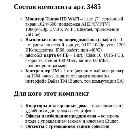
Состав комплекта арт. 3485
Монитор Tantos HD Wi-Fi
– 1 шт. (7" сенсорный
экран 1024×600, поддержка AHD/CVI/TVI
1080p/720p, CVBS, Wi-Fi, Ethernet, приложение
vhOme)
Вызывная панель видеодомофона (графит)
– 1
шт. (металлический корпус, AHD 1080p, угол 120°,
ИК-подсветка, IP66, работа при -40°С)
microSD карта 64 ГБ
– 1 шт. (Class 10, UHS-I U3,
скорость чтения 100 МБ/с, записи 60 МБ/с,
водонепроницаемая)
Контроллер TM
– 1 шт. (автономный контроллер
на 1364 ключа, защита от намагничивания,
интерфейс Dallas TM iButton, ток коммутации 5А)
Для кого этот комплект
Квартиры и загородные дома
– видеодомофон с
удалённым доступом со смартфона
Офисы и небольшие предприятия
– контроль
входа с управлением замком и ключами iButton
Объекты с требованием записи событий
–