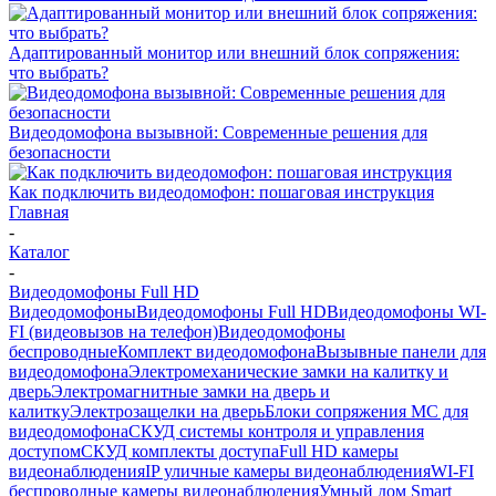
Адаптированный монитор или внешний блок сопряжения:
что выбрать?
Видеодомофона вызывной: Современные решения для
безопасности
Как подключить видеодомофон: пошаговая инструкция
Главная
-
Каталог
-
Видеодомофоны Full HD
Видеодомофоны
Видеодомофоны Full HD
Видеодомофоны WI-
FI (видеовызов на телефон)
Видеодомофоны
беспроводные
Комплект видеодомофона
Вызывные панели для
видеодомофона
Электромеханические замки на калитку и
дверь
Электромагнитные замки на дверь и
калитку
Электрозащелки на дверь
Блоки сопряжения МС для
видеодомофона
СКУД системы контроля и управления
доступом
СКУД комплекты доступа
Full HD камеры
видеонаблюдения
IP уличные камеры видеонаблюдения
WI-FI
беспроводные камеры видеонаблюдения
Умный дом Smart