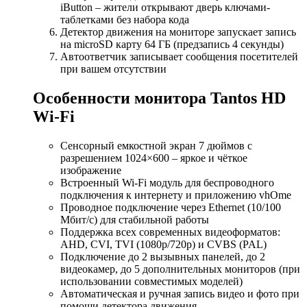
iButton – жители открывают дверь ключами-
таблетками без набора кода
Детектор движения на мониторе запускает запись
на microSD карту 64 ГБ (предзапись 4 секунды)
Автоответчик записывает сообщения посетителей
при вашем отсутствии
Особенности монитора Tantos HD
Wi-Fi
Сенсорный емкостной экран 7 дюймов с
разрешением 1024×600 – яркое и чёткое
изображение
Встроенный Wi-Fi модуль для беспроводного
подключения к интернету и приложению vhOme
Проводное подключение через Ethernet (10/100
Мбит/с) для стабильной работы
Поддержка всех современных видеоформатов:
AHD, CVI, TVI (1080p/720p) и CVBS (PAL)
Подключение до 2 вызывных панелей, до 2
видеокамер, до 5 дополнительных мониторов (при
использовании совместимых моделей)
Автоматическая и ручная запись видео и фото при
помощи детектора движения