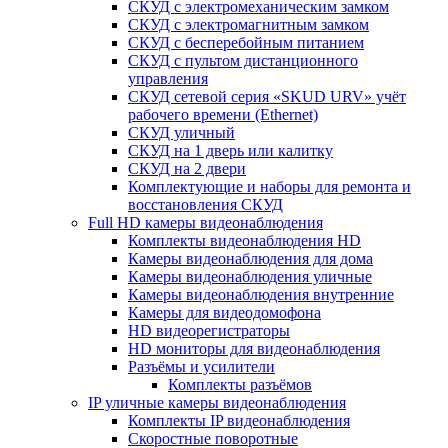
СКУД с электромеханическим замком
СКУД с электромагнитным замком
СКУД с бесперебойным питанием
СКУД с пультом дистанционного
управления
СКУД сетевой серия «SKUD URV» учёт
рабочего времени (Ethernet)
СКУД уличный
СКУД на 1 дверь или калитку
СКУД на 2 двери
Комплектующие и наборы для ремонта и
восстановления СКУД
Full HD камеры видеонаблюдения
Комплекты видеонаблюдения HD
Камеры видеонаблюдения для дома
Камеры видеонаблюдения уличные
Камеры видеонаблюдения внутренние
Камеры для видеодомофона
HD видеорегистраторы
HD мониторы для видеонаблюдения
Разъёмы и усилители
Комплекты разъёмов
IP уличные камеры видеонаблюдения
Комплекты IP видеонаблюдения
Скоростные поворотные