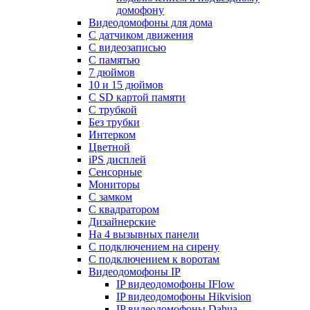
домофону
Видеодомофоны для дома
С датчиком движения
С видеозаписью
C памятью
7 дюймов
10 и 15 дюймов
С SD картой памяти
С трубкой
Без трубки
Интерком
Цветной
iPS дисплей
Сенсорные
Мониторы
С замком
C квадратором
Дизайнерские
На 4 вызывных панели
С подключением на сирену
С подключением к воротам
Видеодомофоны IP
IP видеодомофоны IFlow
IP видеодомофоны Hikvision
IP видеодомофоны Dahua