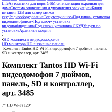
Life
Автоматика для ворот
GSM сигнализация охранная для
дома
Cистема оповещения и управления эвакуацией
Блоки
питания 12В для камер замков
скуд
Радиооборудование
Сопутствующее
«Под ключ» установка
видеодомофонов
«Под ключ» установка
видеонаблюдения
«Под ключ» установка СКУД
Услуги по
установке
Архивные модели
-
HD комплекты видеодомофонов
HD мониторы
HD вызывные панели
-
Комплект Tantos HD Wi-Fi видеодомофон 7 дюймов, панель,
SD и контроллер, арт. 3485
Комплект Tantos HD Wi-Fi
видеодомофон 7 дюймов,
панель, SD и контроллер,
арт. 3485
7" HD Wi-Fi 120°