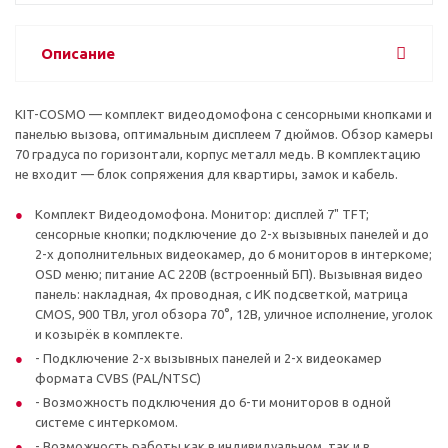
Описание
KIT-COSMO — комплект видеодомофона с сенсорными кнопками и
панелью вызова, оптимальным дисплеем 7 дюймов. Обзор камеры
70 градуса по горизонтали, корпус металл медь. В комплектацию
не входит — блок сопряжения для квартиры, замок и кабель.
Комплект Видеодомофона. Монитор: дисплей 7" TFT;
сенсорные кнопки; подключение до 2-х вызывных панелей и до
2-х дополнительных видеокамер, до 6 мониторов в интеркоме;
OSD меню; питание AC 220В (встроенный БП). Вызывная видео
панель: накладная, 4х проводная, с ИК подсветкой, матрица
CMOS, 900 ТВл, угол обзора 70°, 12В, уличное исполнение, уголок
и козырёк в комплекте.
- Подключение 2-х вызывных панелей и 2-х видеокамер
формата CVBS (PAL/NTSC)
- Возможность подключения до 6-ти мониторов в одной
системе с интеркомом.
- Возможность работы как в индивидуальном, так и в