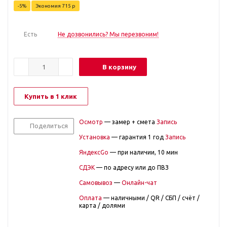
-
5
%
Экономия
715
р
Есть
Не дозвонились? Мы перезвоним!
В корзину
Купить в 1 клик
Осмотр
— замер + смета
Запись
Поделиться
Установка
— гарантия 1 год
Запись
ЯндексGo
— при наличии, 10 мин
СДЭК
— по адресу или до ПВЗ
Самовывоз
—
Онлайн-чат
Оплата
— наличными / QR / СБП / счёт /
карта / долями