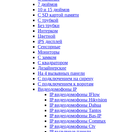
7 дюймов
10 и 15 дюймов
С SD картой памяти
С трубкой
Без трубки
Интерком
Цветной
iPS дисплей
Сенсорные
Мониторы
С замком
C квадратором
Дизайнерские
На 4 вызывных панели
С подключением на сирену
С подключением к воротам
Видеодомофоны IP
IP видеодомофоны IFlow
IP видеодомофоны Hikvision
IP видеодомофоны Dahua
IP видеодомофоны Tantos
IP видеодомофоны Bas-IP
IP видеодомофоны Commax
IP видеодомофоны Ctv
IP вызывные панели