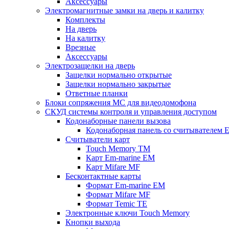
Аксессуары
Электромагнитные замки на дверь и калитку
Комплекты
На дверь
На калитку
Врезные
Аксессуары
Электрозащелки на дверь
Защелки нормально открытые
Защелки нормально закрытые
Ответные планки
Блоки сопряжения МС для видеодомофона
СКУД системы контроля и управления доступом
Кодонаборные панели вызова
Кодонаборная панель со считывателем E
Считыватели карт
Touch Memory TM
Карт Em-marine EM
Карт Mifare MF
Бесконтактные карты
Формат Em-marine EM
Формат Mifare MF
Формат Temic TE
Электронные ключи Touch Memory
Кнопки выхода