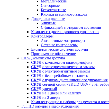
Металлические
Сенсорные
Бесконтактные
Кнопки аварийного выхода
Доводчики дверные
Уличные
С фиксацией в открытом состоянии
Комплекты дистанционного управления
Контроллеры
Автономные контроллеры
Сетевые контроллеры
Биометрические системы доступа
Программное обеспечение
СКУД комплекты доступа
СКУД с комплектом видеодомофона
СКУД с электромеханическим замком
СКУД с электромагнитным замком
СКУД с бесперебойным питанием
СКУД с пультом дистанционного управления
СКУД сетевой серия «SKUD URV» учёт рабочег
СКУД уличный
СКУД на 1 дверь или калитку
СКУД на 2 двери
Комплектующие и наборы для ремонта и вос
Full HD камеры видеонаблюдения