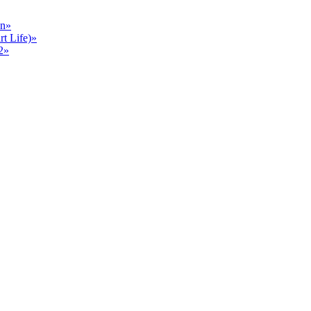
en»
 Life)»
2»