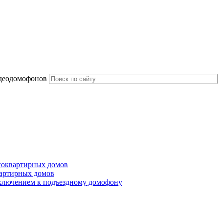
идеодомофонов
гоквартирных домов
артирных домов
ключением к подъездному домофону