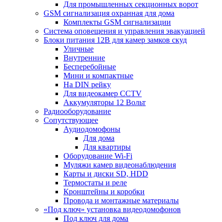
Для промышленных секционных ворот
GSM сигнализация охранная для дома
Комплекты GSM сигнализации
Cистема оповещения и управления эвакуацией
Блоки питания 12В для камер замков скуд
Уличные
Внутренние
Бесперебойные
Мини и компактные
На DIN рейку
Для видеокамер CCTV
Аккумуляторы 12 Вольт
Радиооборудование
Сопутствующее
Аудиодомофоны
Для дома
Для квартиры
Оборудование Wi-Fi
Муляжи камер видеонаблюдения
Карты и диски SD, HDD
Термостаты и реле
Кронштейны и коробки
Провода и монтажные материалы
«Под ключ» установка видеодомофонов
Под ключ для дома