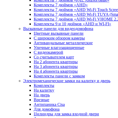
Комплекты 7 дюймов «PAL Аналоговые»
Комплекты 7 дюймов «AHD»
Комплекты 7 дюймов «AHD Wi-Fi Touch Scre
Комплекты 7 дюймов «AHD Wi-Fi TUYA (Smart
Комплекты 7 дюймов «AHD Wi-Fi VHOME 2.
Комплекты 9 и 10 дюймов «AHD и WI-FI»
Вызывные панели для видеодомофона
Цветные вызывные панели
С широким обзором камеры
Антивандальные металлические
Уличные влагозащищенные
С видеокамерой
Со считывателем карт
На 2 абонента квартиры
На 3 абонента квартиры
На 4 абонента квартиры
Комплекты панели с замком
Электромеханические замки на калитку и дверь
Комплекты
На калитку
На дверь
Врезные
Антипаника Cisa
Для домофона
Цилиндры для замка входной двери