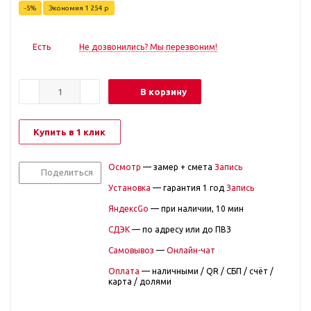
-
5
%
Экономия
1 254
р
Есть
Не дозвонились? Мы перезвоним!
В корзину
Купить в 1 клик
Осмотр
— замер + смета
Запись
Поделиться
Установка
— гарантия 1 год
Запись
ЯндексGo
— при наличии, 10 мин
СДЭК
— по адресу или до ПВЗ
Самовывоз
—
Онлайн-чат
Оплата
— наличными / QR / СБП / счёт /
карта / долями