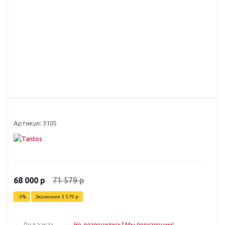
Артикул:
3105
71 579
р
68 000
р
-
5
%
Экономия
3 579
р
Под заказ
Не дозвонились? Мы перезвоним!