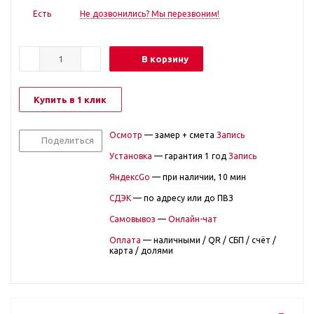
Есть
Не дозвонились? Мы перезвоним!
В корзину
Купить в 1 клик
Осмотр
— замер + смета
Запись
Поделиться
Установка
— гарантия 1 год
Запись
ЯндексGo
— при наличии, 10 мин
СДЭК
— по адресу или до ПВЗ
Самовывоз
—
Онлайн-чат
Оплата
— наличными / QR / СБП / счёт /
карта / долями