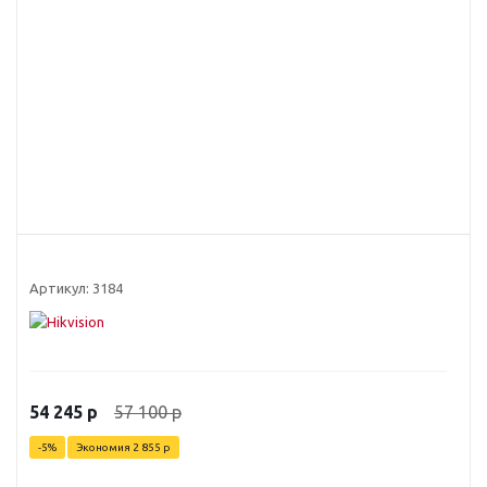
Артикул:
3184
57 100
р
54 245
р
-
5
%
Экономия
2 855
р