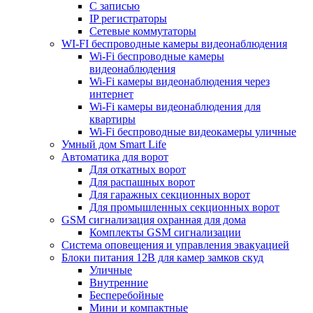
С записью
IP регистраторы
Сетевые коммутаторы
WI-FI беспроводные камеры видеонаблюдения
Wi-Fi беспроводные камеры
видеонаблюдения
Wi-Fi камеры видеонаблюдения через
интернет
Wi-Fi камеры видеонаблюдения для
квартиры
Wi-Fi беспроводные видеокамеры уличные
Умный дом Smart Life
Автоматика для ворот
Для откатных ворот
Для распашных ворот
Для гаражных секционных ворот
Для промышленных секционных ворот
GSM сигнализация охранная для дома
Комплекты GSM сигнализации
Cистема оповещения и управления эвакуацией
Блоки питания 12В для камер замков скуд
Уличные
Внутренние
Бесперебойные
Мини и компактные