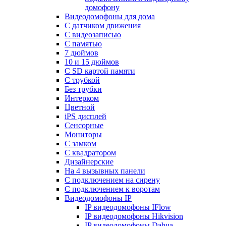
домофону
Видеодомофоны для дома
С датчиком движения
С видеозаписью
C памятью
7 дюймов
10 и 15 дюймов
С SD картой памяти
С трубкой
Без трубки
Интерком
Цветной
iPS дисплей
Сенсорные
Мониторы
С замком
C квадратором
Дизайнерские
На 4 вызывных панели
С подключением на сирену
С подключением к воротам
Видеодомофоны IP
IP видеодомофоны IFlow
IP видеодомофоны Hikvision
IP видеодомофоны Dahua