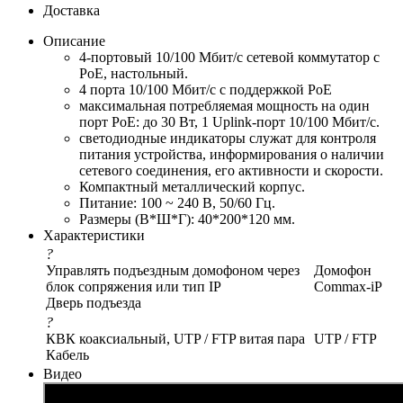
Доставка
Описание
4-портовый 10/100 Мбит/с сетевой коммутатор с
PoE, настольный.
4 порта 10/100 Мбит/с с поддержкой PoE
максимальная потребляемая мощность на один
порт PoE: до 30 Вт, 1 Uplink-порт 10/100 Мбит/с.
светодиодные индикаторы служат для контроля
питания устройства, информирования о наличии
сетевого соединения, его активности и скорости.
Компактный металлический корпус.
Питание: 100 ~ 240 В, 50/60 Гц.
Размеры (В*Ш*Г): 40*200*120 мм.
Характеристики
?
Управлять подъездным домофоном через
Домофон
блок сопряжения или тип IP
Commax-iP
Дверь подъезда
?
КВК коаксиальный, UTP / FTP витая пара
UTP / FTP
Кабель
Видео