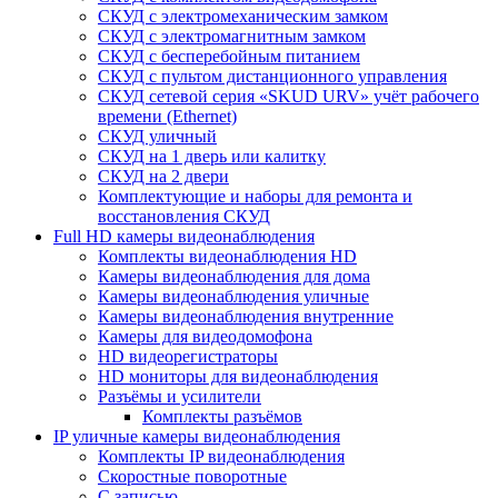
СКУД с электромеханическим замком
СКУД с электромагнитным замком
СКУД с бесперебойным питанием
СКУД с пультом дистанционного управления
СКУД сетевой серия «SKUD URV» учёт рабочего
времени (Ethernet)
СКУД уличный
СКУД на 1 дверь или калитку
СКУД на 2 двери
Комплектующие и наборы для ремонта и
восстановления СКУД
Full HD камеры видеонаблюдения
Комплекты видеонаблюдения HD
Камеры видеонаблюдения для дома
Камеры видеонаблюдения уличные
Камеры видеонаблюдения внутренние
Камеры для видеодомофона
HD видеорегистраторы
HD мониторы для видеонаблюдения
Разъёмы и усилители
Комплекты разъёмов
IP уличные камеры видеонаблюдения
Комплекты IP видеонаблюдения
Скоростные поворотные
С записью