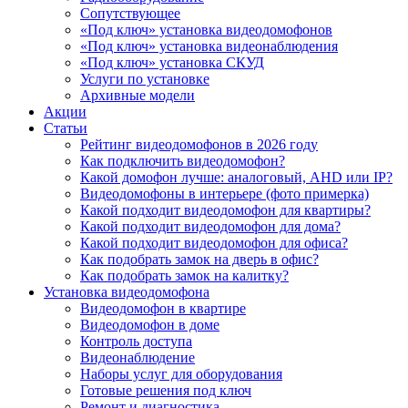
Сопутствующее
«Под ключ» установка видеодомофонов
«Под ключ» установка видеонаблюдения
«Под ключ» установка СКУД
Услуги по установке
Архивные модели
Акции
Статьи
Рейтинг видеодомофонов в 2026 году
Как подключить видеодомофон?
Какой домофон лучше: аналоговый, AHD или IP?
Видеодомофоны в интерьере (фото примерка)
Какой подходит видеодомофон для квартиры?
Какой подходит видеодомофон для дома?
Какой подходит видеодомофон для офиса?
Как подобрать замок на дверь в офис?
Как подобрать замок на калитку?
Установка видеодомофона
Видеодомофон в квартире
Видеодомофон в доме
Контроль доступа
Видеонаблюдение
Наборы услуг для оборудования
Готовые решения под ключ
Ремонт и диагностика