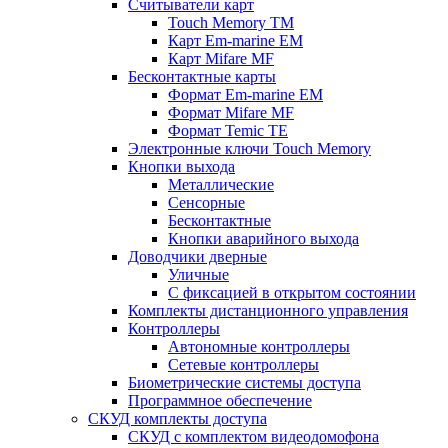
Считыватели карт
Touch Memory TM
Карт Em-marine EM
Карт Mifare MF
Бесконтактные карты
Формат Em-marine EM
Формат Mifare MF
Формат Temic TE
Электронные ключи Touch Memory
Кнопки выхода
Металлические
Сенсорные
Бесконтактные
Кнопки аварийного выхода
Доводчики дверные
Уличные
С фиксацией в открытом состоянии
Комплекты дистанционного управления
Контроллеры
Автономные контроллеры
Сетевые контроллеры
Биометрические системы доступа
Программное обеспечение
СКУД комплекты доступа
СКУД с комплектом видеодомофона