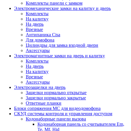
Комплекты панели с замком
Электромеханические замки на калитку и дверь
Комплекты
На калитку
На дверь
Врезные
Антипаника Cisa
Для домофона
Цилиндры для замка входной двери
Аксессуары
Электромагнитные замки на дверь и калитку
Комплекты
На дверь
На калитку
Врезные
Аксессуары
Электрозащелки на дверь
Защелки нормально открытые
Защелки нормально закрытые
Ответные планки
Блоки сопряжения МС для видеодомофона
СКУД системы контроля и управления доступом
Кодонаборные панели вызова
Кодонаборная панель со считывателем Em,
Te, Mf, Hid