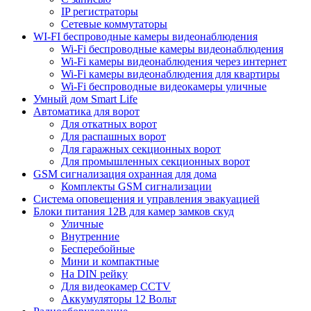
IP регистраторы
Сетевые коммутаторы
WI-FI беспроводные камеры видеонаблюдения
Wi-Fi беспроводные камеры видеонаблюдения
Wi-Fi камеры видеонаблюдения через интернет
Wi-Fi камеры видеонаблюдения для квартиры
Wi-Fi беспроводные видеокамеры уличные
Умный дом Smart Life
Автоматика для ворот
Для откатных ворот
Для распашных ворот
Для гаражных секционных ворот
Для промышленных секционных ворот
GSM сигнализация охранная для дома
Комплекты GSM сигнализации
Cистема оповещения и управления эвакуацией
Блоки питания 12В для камер замков скуд
Уличные
Внутренние
Бесперебойные
Мини и компактные
На DIN рейку
Для видеокамер CCTV
Аккумуляторы 12 Вольт