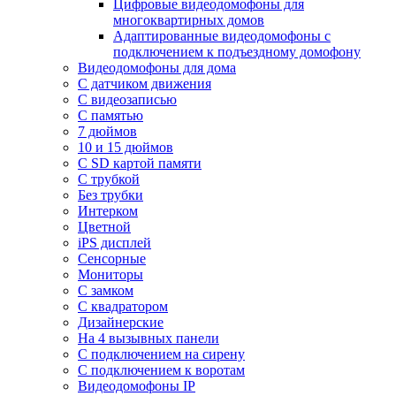
Цифровые видеодомофоны для
многоквартирных домов
Адаптированные видеодомофоны с
подключением к подъездному домофону
Видеодомофоны для дома
С датчиком движения
С видеозаписью
C памятью
7 дюймов
10 и 15 дюймов
С SD картой памяти
С трубкой
Без трубки
Интерком
Цветной
iPS дисплей
Сенсорные
Мониторы
С замком
C квадратором
Дизайнерские
На 4 вызывных панели
С подключением на сирену
С подключением к воротам
Видеодомофоны IP