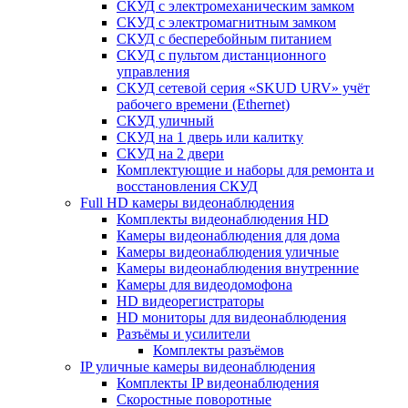
СКУД с электромеханическим замком
СКУД с электромагнитным замком
СКУД с бесперебойным питанием
СКУД с пультом дистанционного
управления
СКУД сетевой серия «SKUD URV» учёт
рабочего времени (Ethernet)
СКУД уличный
СКУД на 1 дверь или калитку
СКУД на 2 двери
Комплектующие и наборы для ремонта и
восстановления СКУД
Full HD камеры видеонаблюдения
Комплекты видеонаблюдения HD
Камеры видеонаблюдения для дома
Камеры видеонаблюдения уличные
Камеры видеонаблюдения внутренние
Камеры для видеодомофона
HD видеорегистраторы
HD мониторы для видеонаблюдения
Разъёмы и усилители
Комплекты разъёмов
IP уличные камеры видеонаблюдения
Комплекты IP видеонаблюдения
Скоростные поворотные