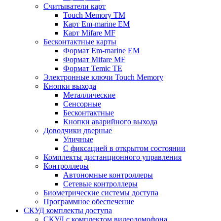
Считыватели карт
Touch Memory TM
Карт Em-marine EM
Карт Mifare MF
Бесконтактные карты
Формат Em-marine EM
Формат Mifare MF
Формат Temic TE
Электронные ключи Touch Memory
Кнопки выхода
Металлические
Сенсорные
Бесконтактные
Кнопки аварийного выхода
Доводчики дверные
Уличные
С фиксацией в открытом состоянии
Комплекты дистанционного управления
Контроллеры
Автономные контроллеры
Сетевые контроллеры
Биометрические системы доступа
Программное обеспечение
СКУД комплекты доступа
СКУД с комплектом видеодомофона