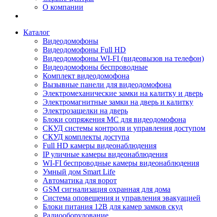
О компании
Каталог
Видеодомофоны
Видеодомофоны Full HD
Видеодомофоны WI-FI (видеовызов на телефон)
Видеодомофоны беспроводные
Комплект видеодомофона
Вызывные панели для видеодомофона
Электромеханические замки на калитку и дверь
Электромагнитные замки на дверь и калитку
Электрозащелки на дверь
Блоки сопряжения МС для видеодомофона
СКУД системы контроля и управления доступом
СКУД комплекты доступа
Full HD камеры видеонаблюдения
IP уличные камеры видеонаблюдения
WI-FI беспроводные камеры видеонаблюдения
Умный дом Smart Life
Автоматика для ворот
GSM сигнализация охранная для дома
Cистема оповещения и управления эвакуацией
Блоки питания 12В для камер замков скуд
Радиооборудование