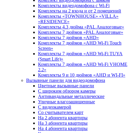
Комплект видеодомофона c замком
Комплекты видеодомофона с Wi-Fi
Комплекты на 2 входа и от 2 помещений
Комплекты «TOWNHOUSE» «VILLA»
«RESIDENCE»
Комплекты 4.3 дюйма «PAL Аналоговые»
Комплекты 7 дюймов «PAL Аналоговые»
Комплекты 7 дюймов «AHD»
Комплекты 7 дюймов «AHD Wi-Fi Touch
Screen»
Комплекты 7 дюймов «AHD Wi-Fi TUYA
(Smart Life)»
Комплекты 7 дюймов «AHD Wi-Fi VHOME
2.2»
Комплекты 9 и 10 дюймов «AHD и WI-FI»
Вызывные панели для видеодомофона
Цветные вызывные панели
С широким обзором камеры
Антивандальные металлические
Уличные влагозащищенные
С видеокамерой
Со считывателем карт
На 2 абонента квартиры
На 3 абонента квартиры
На 4 абонента квартиры