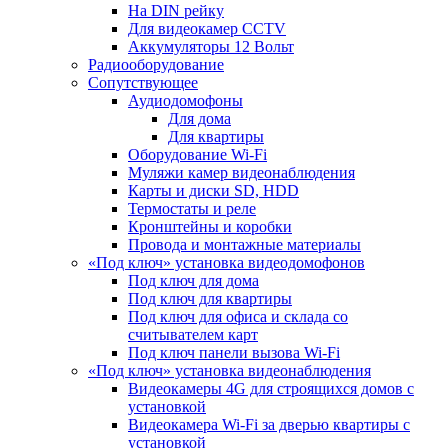
На DIN рейку
Для видеокамер CCTV
Аккумуляторы 12 Вольт
Радиооборудование
Сопутствующее
Аудиодомофоны
Для дома
Для квартиры
Оборудование Wi-Fi
Муляжи камер видеонаблюдения
Карты и диски SD, HDD
Термостаты и реле
Кронштейны и коробки
Провода и монтажные материалы
«Под ключ» установка видеодомофонов
Под ключ для дома
Под ключ для квартиры
Под ключ для офиса и склада со
считывателем карт
Под ключ панели вызова Wi-Fi
«Под ключ» установка видеонаблюдения
Видеокамеры 4G для строящихся домов с
установкой
Видеокамера Wi-Fi за дверью квартиры с
установкой