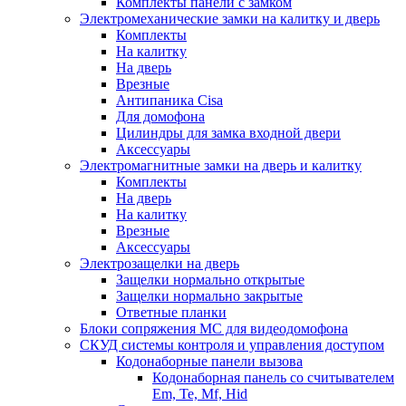
Комплекты панели с замком
Электромеханические замки на калитку и дверь
Комплекты
На калитку
На дверь
Врезные
Антипаника Cisa
Для домофона
Цилиндры для замка входной двери
Аксессуары
Электромагнитные замки на дверь и калитку
Комплекты
На дверь
На калитку
Врезные
Аксессуары
Электрозащелки на дверь
Защелки нормально открытые
Защелки нормально закрытые
Ответные планки
Блоки сопряжения МС для видеодомофона
СКУД системы контроля и управления доступом
Кодонаборные панели вызова
Кодонаборная панель со считывателем
Em, Te, Mf, Hid