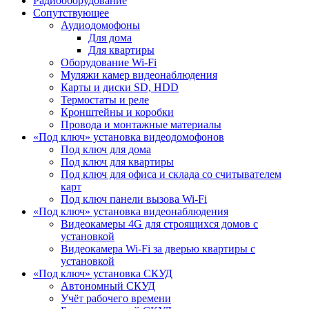
Радиооборудование
Сопутствующее
Аудиодомофоны
Для дома
Для квартиры
Оборудование Wi-Fi
Муляжи камер видеонаблюдения
Карты и диски SD, HDD
Термостаты и реле
Кронштейны и коробки
Провода и монтажные материалы
«Под ключ» установка видеодомофонов
Под ключ для дома
Под ключ для квартиры
Под ключ для офиса и склада со считывателем
карт
Под ключ панели вызова Wi-Fi
«Под ключ» установка видеонаблюдения
Видеокамеры 4G для строящихся домов с
установкой
Видеокамера Wi-Fi за дверью квартиры с
установкой
«Под ключ» установка СКУД
Автономный СКУД
Учёт рабочего времени