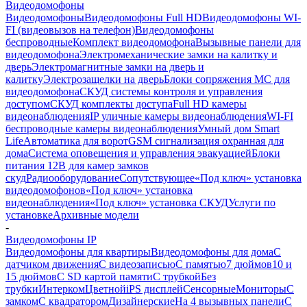
Видеодомофоны
Видеодомофоны
Видеодомофоны Full HD
Видеодомофоны WI-
FI (видеовызов на телефон)
Видеодомофоны
беспроводные
Комплект видеодомофона
Вызывные панели для
видеодомофона
Электромеханические замки на калитку и
дверь
Электромагнитные замки на дверь и
калитку
Электрозащелки на дверь
Блоки сопряжения МС для
видеодомофона
СКУД системы контроля и управления
доступом
СКУД комплекты доступа
Full HD камеры
видеонаблюдения
IP уличные камеры видеонаблюдения
WI-FI
беспроводные камеры видеонаблюдения
Умный дом Smart
Life
Автоматика для ворот
GSM сигнализация охранная для
дома
Cистема оповещения и управления эвакуацией
Блоки
питания 12В для камер замков
скуд
Радиооборудование
Сопутствующее
«Под ключ» установка
видеодомофонов
«Под ключ» установка
видеонаблюдения
«Под ключ» установка СКУД
Услуги по
установке
Архивные модели
-
Видеодомофоны IP
Видеодомофоны для квартиры
Видеодомофоны для дома
С
датчиком движения
С видеозаписью
C памятью
7 дюймов
10 и
15 дюймов
С SD картой памяти
С трубкой
Без
трубки
Интерком
Цветной
iPS дисплей
Сенсорные
Мониторы
С
замком
C квадратором
Дизайнерские
На 4 вызывных панели
С