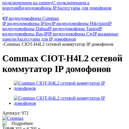
подключением на сирену
С подключением к
воротам
Видеодомофоны IP
Аксессуары для домофонов
-
IP видеодомофоны Commax
IP видеодомофоны IFlow
IP видеодомофоны Hikvision
IP
видеодомофоны Dahua
IP видеодомофоны Tantos
IP
видеодомофоны Bas-IP
IP видеодомофоны Ctv
IP вызывные
панели
Аксессуары для IP домофонов
-
Commax CIOT-H4L2 сетевой коммутатор IP домофонов
Commax CIOT-H4L2 сетевой
коммутатор IP домофонов
Артикул:
972
Подробнее
8 355
р
8 795
р