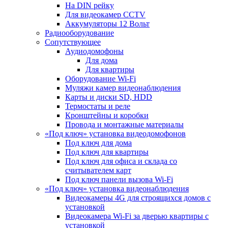
На DIN рейку
Для видеокамер CCTV
Аккумуляторы 12 Вольт
Радиооборудование
Сопутствующее
Аудиодомофоны
Для дома
Для квартиры
Оборудование Wi-Fi
Муляжи камер видеонаблюдения
Карты и диски SD, HDD
Термостаты и реле
Кронштейны и коробки
Провода и монтажные материалы
«Под ключ» установка видеодомофонов
Под ключ для дома
Под ключ для квартиры
Под ключ для офиса и склада со
считывателем карт
Под ключ панели вызова Wi-Fi
«Под ключ» установка видеонаблюдения
Видеокамеры 4G для строящихся домов с
установкой
Видеокамера Wi-Fi за дверью квартиры с
установкой