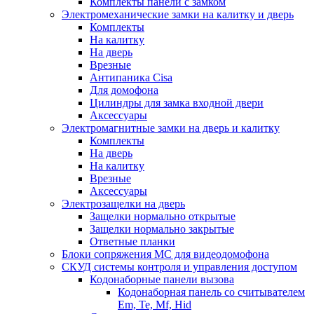
Комплекты панели с замком
Электромеханические замки на калитку и дверь
Комплекты
На калитку
На дверь
Врезные
Антипаника Cisa
Для домофона
Цилиндры для замка входной двери
Аксессуары
Электромагнитные замки на дверь и калитку
Комплекты
На дверь
На калитку
Врезные
Аксессуары
Электрозащелки на дверь
Защелки нормально открытые
Защелки нормально закрытые
Ответные планки
Блоки сопряжения МС для видеодомофона
СКУД системы контроля и управления доступом
Кодонаборные панели вызова
Кодонаборная панель со считывателем
Em, Te, Mf, Hid