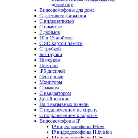
домофону
Видеодомофоны для дома
С датчиком движения
С видеозаписью
C памятью
7 дюймов
10 и 15 дюймов
С SD картой памяти
С трубкой
Без трубки
Интерком
Цветной
iPS дисплей
Сенсорные
Мониторы
С замком
C квадратором
Дизайнерские
На 4 вызывных панели
С подключением на сирену
С подключением к воротам
Видеодомофоны IP
IP видеодомофоны IFlow
IP видеодомофоны Hikvision
IP видеодомофоны Dahua