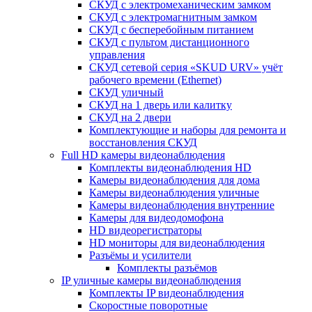
СКУД с электромеханическим замком
СКУД с электромагнитным замком
СКУД с бесперебойным питанием
СКУД с пультом дистанционного
управления
СКУД сетевой серия «SKUD URV» учёт
рабочего времени (Ethernet)
СКУД уличный
СКУД на 1 дверь или калитку
СКУД на 2 двери
Комплектующие и наборы для ремонта и
восстановления СКУД
Full HD камеры видеонаблюдения
Комплекты видеонаблюдения HD
Камеры видеонаблюдения для дома
Камеры видеонаблюдения уличные
Камеры видеонаблюдения внутренние
Камеры для видеодомофона
HD видеорегистраторы
HD мониторы для видеонаблюдения
Разъёмы и усилители
Комплекты разъёмов
IP уличные камеры видеонаблюдения
Комплекты IP видеонаблюдения
Скоростные поворотные