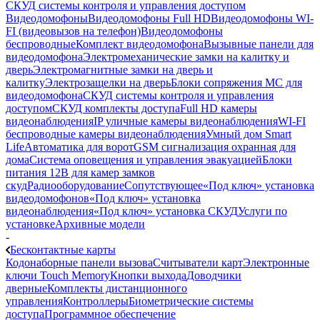
СКУД системы контроля и управления доступом
Видеодомофоны
Видеодомофоны Full HD
Видеодомофоны WI-
FI (видеовызов на телефон)
Видеодомофоны
беспроводные
Комплект видеодомофона
Вызывные панели для
видеодомофона
Электромеханические замки на калитку и
дверь
Электромагнитные замки на дверь и
калитку
Электрозащелки на дверь
Блоки сопряжения МС для
видеодомофона
СКУД системы контроля и управления
доступом
СКУД комплекты доступа
Full HD камеры
видеонаблюдения
IP уличные камеры видеонаблюдения
WI-FI
беспроводные камеры видеонаблюдения
Умный дом Smart
Life
Автоматика для ворот
GSM сигнализация охранная для
дома
Cистема оповещения и управления эвакуацией
Блоки
питания 12В для камер замков
скуд
Радиооборудование
Сопутствующее
«Под ключ» установка
видеодомофонов
«Под ключ» установка
видеонаблюдения
«Под ключ» установка СКУД
Услуги по
установке
Архивные модели
-
Бесконтактные карты
Кодонаборные панели вызова
Считыватели карт
Электронные
ключи Touch Memory
Кнопки выхода
Доводчики
дверные
Комплекты дистанционного
управления
Контроллеры
Биометрические системы
доступа
Программное обеспечение