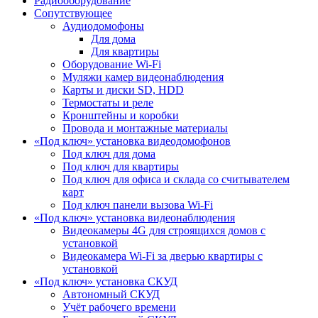
Радиооборудование
Сопутствующее
Аудиодомофоны
Для дома
Для квартиры
Оборудование Wi-Fi
Муляжи камер видеонаблюдения
Карты и диски SD, HDD
Термостаты и реле
Кронштейны и коробки
Провода и монтажные материалы
«Под ключ» установка видеодомофонов
Под ключ для дома
Под ключ для квартиры
Под ключ для офиса и склада со считывателем
карт
Под ключ панели вызова Wi-Fi
«Под ключ» установка видеонаблюдения
Видеокамеры 4G для строящихся домов с
установкой
Видеокамера Wi-Fi за дверью квартиры с
установкой
«Под ключ» установка СКУД
Автономный СКУД
Учёт рабочего времени