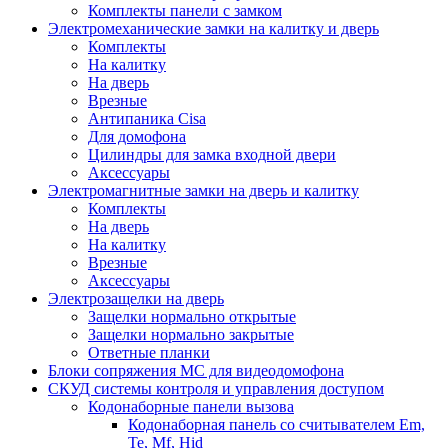
Комплекты панели с замком
Электромеханические замки на калитку и дверь
Комплекты
На калитку
На дверь
Врезные
Антипаника Cisa
Для домофона
Цилиндры для замка входной двери
Аксессуары
Электромагнитные замки на дверь и калитку
Комплекты
На дверь
На калитку
Врезные
Аксессуары
Электрозащелки на дверь
Защелки нормально открытые
Защелки нормально закрытые
Ответные планки
Блоки сопряжения МС для видеодомофона
СКУД системы контроля и управления доступом
Кодонаборные панели вызова
Кодонаборная панель со считывателем Em,
Te, Mf, Hid