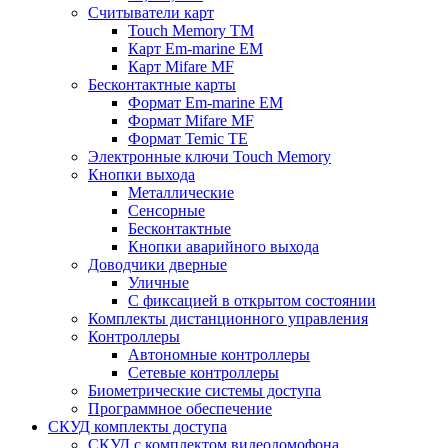
Считыватели карт
Touch Memory TM
Карт Em-marine EM
Карт Mifare MF
Бесконтактные карты
Формат Em-marine EM
Формат Mifare MF
Формат Temic TE
Электронные ключи Touch Memory
Кнопки выхода
Металлические
Сенсорные
Бесконтактные
Кнопки аварийного выхода
Доводчики дверные
Уличные
С фиксацией в открытом состоянии
Комплекты дистанционного управления
Контроллеры
Автономные контроллеры
Сетевые контроллеры
Биометрические системы доступа
Программное обеспечение
СКУД комплекты доступа
СКУД с комплектом видеодомофона