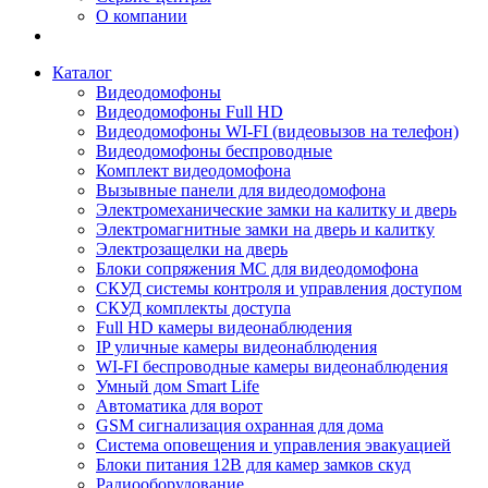
О компании
Каталог
Видеодомофоны
Видеодомофоны Full HD
Видеодомофоны WI-FI (видеовызов на телефон)
Видеодомофоны беспроводные
Комплект видеодомофона
Вызывные панели для видеодомофона
Электромеханические замки на калитку и дверь
Электромагнитные замки на дверь и калитку
Электрозащелки на дверь
Блоки сопряжения МС для видеодомофона
СКУД системы контроля и управления доступом
СКУД комплекты доступа
Full HD камеры видеонаблюдения
IP уличные камеры видеонаблюдения
WI-FI беспроводные камеры видеонаблюдения
Умный дом Smart Life
Автоматика для ворот
GSM сигнализация охранная для дома
Cистема оповещения и управления эвакуацией
Блоки питания 12В для камер замков скуд
Радиооборудование