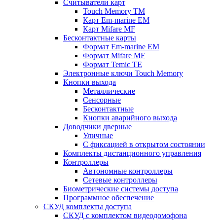
Считыватели карт
Touch Memory TM
Карт Em-marine EM
Карт Mifare MF
Бесконтактные карты
Формат Em-marine EM
Формат Mifare MF
Формат Temic TE
Электронные ключи Touch Memory
Кнопки выхода
Металлические
Сенсорные
Бесконтактные
Кнопки аварийного выхода
Доводчики дверные
Уличные
С фиксацией в открытом состоянии
Комплекты дистанционного управления
Контроллеры
Автономные контроллеры
Сетевые контроллеры
Биометрические системы доступа
Программное обеспечение
СКУД комплекты доступа
СКУД с комплектом видеодомофона