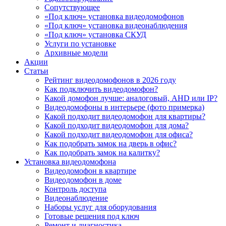
Сопутствующее
«Под ключ» установка видеодомофонов
«Под ключ» установка видеонаблюдения
«Под ключ» установка СКУД
Услуги по установке
Архивные модели
Акции
Статьи
Рейтинг видеодомофонов в 2026 году
Как подключить видеодомофон?
Какой домофон лучше: аналоговый, AHD или IP?
Видеодомофоны в интерьере (фото примерка)
Какой подходит видеодомофон для квартиры?
Какой подходит видеодомофон для дома?
Какой подходит видеодомофон для офиса?
Как подобрать замок на дверь в офис?
Как подобрать замок на калитку?
Установка видеодомофона
Видеодомофон в квартире
Видеодомофон в доме
Контроль доступа
Видеонаблюдение
Наборы услуг для оборудования
Готовые решения под ключ
Ремонт и диагностика