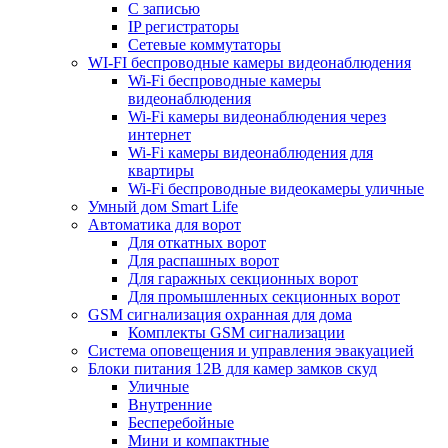
С записью
IP регистраторы
Сетевые коммутаторы
WI-FI беспроводные камеры видеонаблюдения
Wi-Fi беспроводные камеры
видеонаблюдения
Wi-Fi камеры видеонаблюдения через
интернет
Wi-Fi камеры видеонаблюдения для
квартиры
Wi-Fi беспроводные видеокамеры уличные
Умный дом Smart Life
Автоматика для ворот
Для откатных ворот
Для распашных ворот
Для гаражных секционных ворот
Для промышленных секционных ворот
GSM сигнализация охранная для дома
Комплекты GSM сигнализации
Cистема оповещения и управления эвакуацией
Блоки питания 12В для камер замков скуд
Уличные
Внутренние
Бесперебойные
Мини и компактные