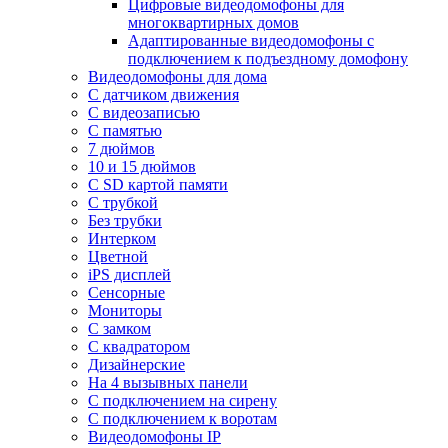
Цифровые видеодомофоны для
многоквартирных домов
Адаптированные видеодомофоны с
подключением к подъездному домофону
Видеодомофоны для дома
С датчиком движения
С видеозаписью
C памятью
7 дюймов
10 и 15 дюймов
С SD картой памяти
С трубкой
Без трубки
Интерком
Цветной
iPS дисплей
Сенсорные
Мониторы
С замком
C квадратором
Дизайнерские
На 4 вызывных панели
С подключением на сирену
С подключением к воротам
Видеодомофоны IP