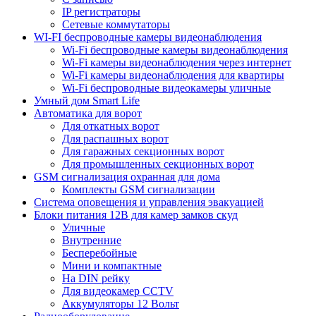
IP регистраторы
Сетевые коммутаторы
WI-FI беспроводные камеры видеонаблюдения
Wi-Fi беспроводные камеры видеонаблюдения
Wi-Fi камеры видеонаблюдения через интернет
Wi-Fi камеры видеонаблюдения для квартиры
Wi-Fi беспроводные видеокамеры уличные
Умный дом Smart Life
Автоматика для ворот
Для откатных ворот
Для распашных ворот
Для гаражных секционных ворот
Для промышленных секционных ворот
GSM сигнализация охранная для дома
Комплекты GSM сигнализации
Cистема оповещения и управления эвакуацией
Блоки питания 12В для камер замков скуд
Уличные
Внутренние
Бесперебойные
Мини и компактные
На DIN рейку
Для видеокамер CCTV
Аккумуляторы 12 Вольт