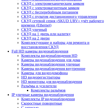
СКУД с электромеханическим замком
СКУД с электромагнитным замком
СКУД с бесперебойным питанием
СКУД с пультом дистанционного управления
СКУД сетевой серия «SKUD URV» учёт рабочего
времени (Ethernet)
СКУД уличный
СКУД на 1 дверь или калитку
СКУД на 2 двери
Комплектующие и наборы для ремонта и
восстановления СКУД
Full HD камеры видеонаблюдения
Комплекты видеонаблюдения HD
Камеры видеонаблюдения для дома
Камеры видеонаблюдения уличные
Камеры видеонаблюдения внутренние
Камеры для видеодомофона
HD видеорегистраторы
HD мониторы для видеонаблюдения
Разъёмы и усилители
Комплекты разъёмов
IP уличные камеры видеонаблюдения
Комплекты IP видеонаблюдения
Скоростные поворотные
С записью