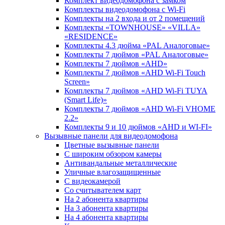
Комплект видеодомофона c замком
Комплекты видеодомофона с Wi-Fi
Комплекты на 2 входа и от 2 помещений
Комплекты «TOWNHOUSE» «VILLA»
«RESIDENCE»
Комплекты 4.3 дюйма «PAL Аналоговые»
Комплекты 7 дюймов «PAL Аналоговые»
Комплекты 7 дюймов «AHD»
Комплекты 7 дюймов «AHD Wi-Fi Touch
Screen»
Комплекты 7 дюймов «AHD Wi-Fi TUYA
(Smart Life)»
Комплекты 7 дюймов «AHD Wi-Fi VHOME
2.2»
Комплекты 9 и 10 дюймов «AHD и WI-FI»
Вызывные панели для видеодомофона
Цветные вызывные панели
С широким обзором камеры
Антивандальные металлические
Уличные влагозащищенные
С видеокамерой
Со считывателем карт
На 2 абонента квартиры
На 3 абонента квартиры
На 4 абонента квартиры