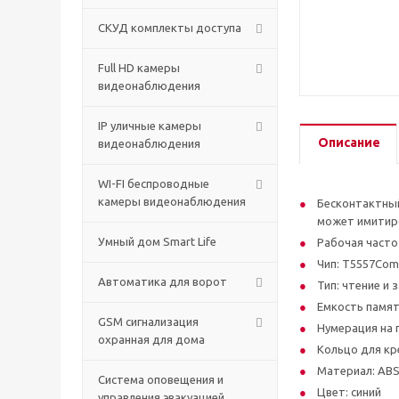
СКУД комплекты доступа
Full HD камеры
видеонаблюдения
IP уличные камеры
Описание
видеонаблюдения
WI-FI беспроводные
камеры видеонаблюдения
Бесконтактный
может имитиро
Умный дом Smart Life
Рабочая частот
Чип: Т5557Сom
Автоматика для ворот
Тип: чтение и 
Емкость памят
GSM сигнализация
Нумерация на 
охранная для дома
Кольцо для кр
Материал: ABS
Cистема оповещения и
Цвет: синий
управления эвакуацией