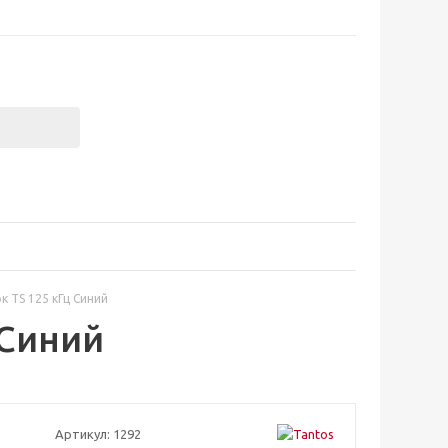
к TS 125 кГц Синий
 Синий
Артикул:
1292