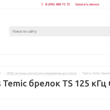
8 (495) 488-72-75
Заказать звонок
г
-
СКУД системы контроля и управления доступом
-
Tantos Temic брело
 Temic брелок TS 125 кГц