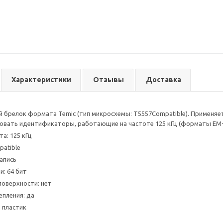
Характеристики
Отзывы
Доставка
 брелок формата Temic (тип микросхемы: Т5557Сompatible). Применяет
вать идентификаторы, работающие на частоте 125 кГц (форматы EM-Ma
а: 125 кГц
patible
запись
и: 64 бит
поверхности: нет
епления: да
 пластик