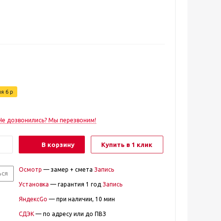
ия
6
р
Не дозвонились? Мы перезвоним!
В корзину
Купить в 1 клик
Осмотр
— замер + смета
Запись
ься
Установка
— гарантия 1 год
Запись
ЯндексGo
— при наличии, 10 мин
СДЭК
— по адресу или до ПВЗ