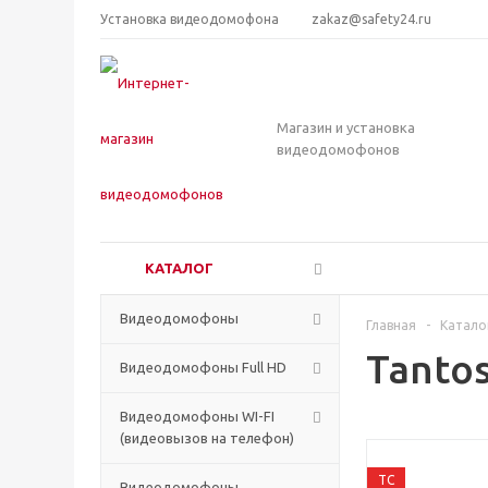
Установка видеодомофона
zakaz@safety24.ru
Магазин и установка
видеодомофонов
КАТАЛОГ
Видеодомофоны
Главная
-
Катало
Tantos
Видеодомофоны Full HD
Видеодомофоны WI-FI
(видеовызов на телефон)
TC
Видеодомофоны