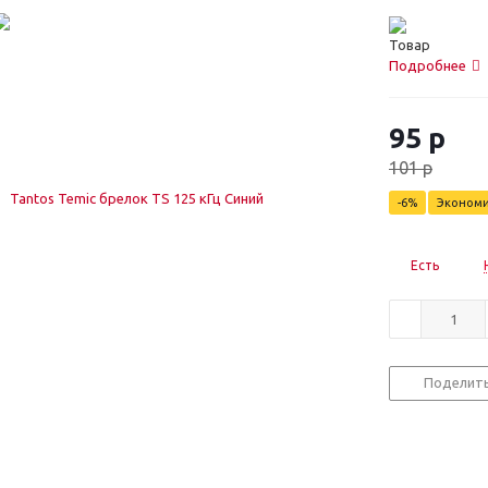
Подробнее
95
р
101
р
-
6
%
Эконом
Есть
Поделит