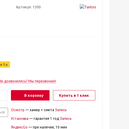
Артикул:
1300
ия
3
р
Не дозвонились? Мы перезвоним!
В корзину
Купить в 1 клик
Осмотр
— замер + смета
Запись
ься
Установка
— гарантия 1 год
Запись
ЯндексGo
— при наличии, 10 мин