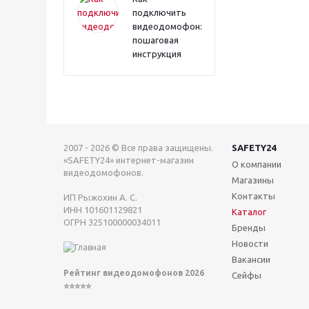
подключить
видеодомофон:
пошаговая
инструкция
2007 - 2026 © Все права защищены.
SAFETY24
«SAFETY24» интернет-магазин
О компании
видеодомофонов.
Магазины
Контакты
ИП Рыжохин А. С.
ИНН 101601129821
Каталог
ОГРН 325100000034011
Бренды
Новости
Вакансии
Рейтинг видеодомофонов 2026
Сейфы
⭐⭐⭐⭐⭐