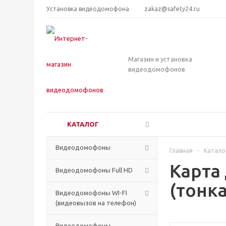
Установка видеодомофона
zakaz@safety24.ru
Магазин и установка
видеодомофонов
КАТАЛОГ
Видеодомофоны
Главная
-
Катало
Карта 
Видеодомофоны Full HD
(тонка
Видеодомофоны WI-FI
(видеовызов на телефон)
Видеодомофоны