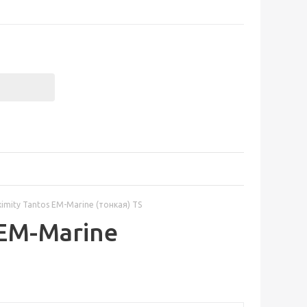
imity Tantos EM-Marine (тонкая) TS
 EM-Marine