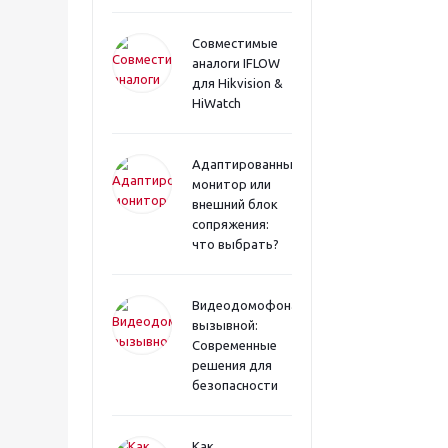
Совместимые
аналоги IFLOW
для Hikvision &
HiWatch
Адаптированный
монитор или
внешний блок
сопряжения:
что выбрать?
Видеодомофона
вызывной:
Современные
решения для
безопасности
Как