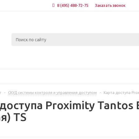
8 (495) 488-72-75
Заказать звонок
г
-
СКУД системы контроля и управления доступом
-
Карта доступа Prox
доступа Proximity Tantos
я) TS