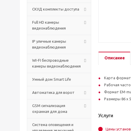
СКУД комплекты доступа
Full HD камеры
видеонаблюдения
IP уличные камеры
видеонаблюдения
Описание
WI-FI беспроводные
камеры видеонаблюдения
Карта формата
Умный дом Smart Life
Рабочая часто
Формат EM-ma
Автоматика для ворот
Размеры 86 x 5
GSM сигнализация
охранная для дома
Услуги
Cистема оповещения и
Цены установ
управления эвакуацией