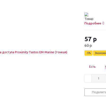
Подробнее
57
р
60
р
-
5
%
Эконом
Есть
Поделит